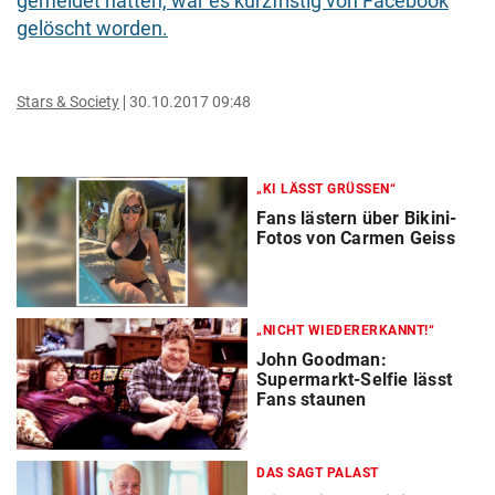
gemeldet hatten, war es kurzfristig von Facebook
gelöscht worden.
Stars & Society
30.10.2017 09:48
„KI LÄSST GRÜSSEN“
Fans lästern über Bikini-
Fotos von Carmen Geiss
„NICHT WIEDERERKANNT!“
John Goodman:
Supermarkt-Selfie lässt
Fans staunen
DAS SAGT PALAST