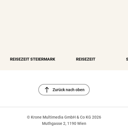
REISEZEIT STEIERMARK
REISEZEIT
north
Zurück nach oben
© Krone Multimedia GmbH & Co KG 2026
Muthgasse 2, 1190 Wien