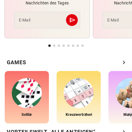
Nachrichten des Tages
Nachrich
send
E-Mail
E-Mail
Abschicken
chevron_right
GAMES
Solitär
Kreuzworträtsel
Mahj
chevron_right
VORTEILSWELT „ALLE ANZEIGEN“