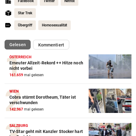
Facebook
Twitter
Netflix
Star Trek
Übergriff
Homosexualität
(ausgewählt)
Gelesen
Kommentiert
ÖSTERREICH
Erneuter Allzeit-Rekord ++ Hitze noch
nicht vorbei
161.659
mal gelesen
WIEN
Cobra stürmt Dorotheum, Täter ist
verschwunden
142.967
mal gelesen
SALZBURG
TV-Star geht mit Kanzler Stocker hart