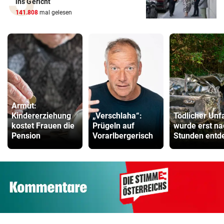
ins Gericht
141.808
mal gelesen
Armut:
Kindererziehung
„Verschlaha“:
Tödlicher Unfa
kostet Frauen die
Prügeln auf
wurde erst na
Pension
Vorarlbergerisch
Stunden entd