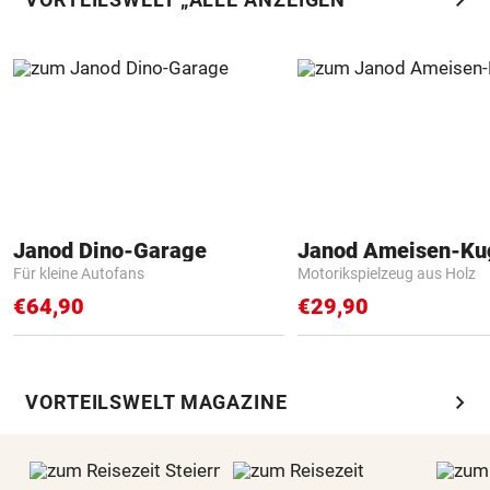
Janod Dino-Garage
Janod Ameisen-Ku
Für kleine Autofans
Motorikspielzeug aus Holz
€64,90
€29,90
chevron_right
VORTEILSWELT MAGAZINE