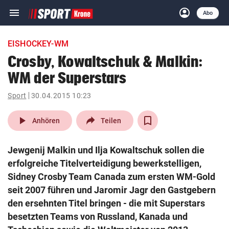
menu
account_circle
Navigation
Anmelden
Abo
close
Schließen
ein-/ausklappen
EISHOCKEY-WM
Abonnieren
Crosby, Kowaltschuk & Malkin:
WM der Superstars
account_circle
arrow_right
Anmelden
Sport
30.04.2015 10:23
pin_drop
arrow_right
Bundesland auswäh
Wien
play_arrow
Anhören
Teilen
bookmark
Merkliste
Jewgenij Malkin und Ilja Kowaltschuk sollen die
erfolgreiche Titelverteidigung bewerkstelligen,
Suchbegriff
Sidney Crosby Team Canada zum ersten WM-Gold
search
eingeben
seit 2007 führen und Jaromir Jagr den Gastgebern
den ersehnten Titel bringen - die mit Superstars
besetzten Teams von Russland, Kanada und