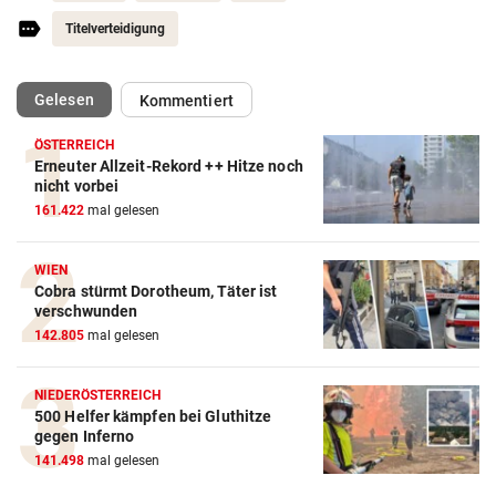
Titelverteidigung
(ausgewählt)
Gelesen
Kommentiert
ÖSTERREICH
Erneuter Allzeit-Rekord ++ Hitze noch
nicht vorbei
Action-Cam Vergleich
161.422
mal gelesen
ZUM VERGLEICH
WIEN
Crosstrainer Vergleich
Cobra stürmt Dorotheum, Täter ist
verschwunden
ZUM VERGLEICH
142.805
mal gelesen
E-Bike Vergleich
NIEDERÖSTERREICH
ZUM VERGLEICH
500 Helfer kämpfen bei Gluthitze
gegen Inferno
Elektro-Scooter Vergleich
141.498
mal gelesen
ZUM VERGLEICH