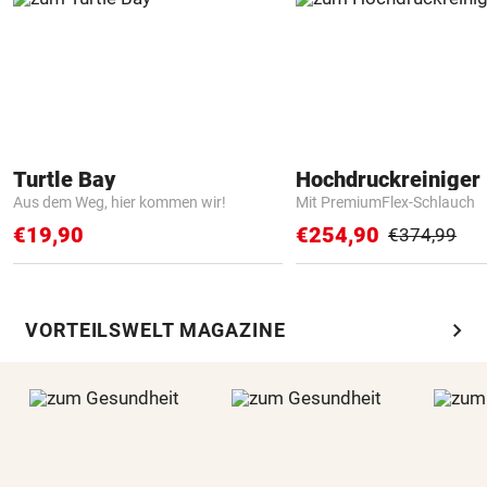
Turtle Bay
Hochdruckreiniger 
Aus dem Weg, hier kommen wir!
Mit PremiumFlex-Schlauch
€19,90
€254,90
€374,99
chevron_right
VORTEILSWELT MAGAZINE