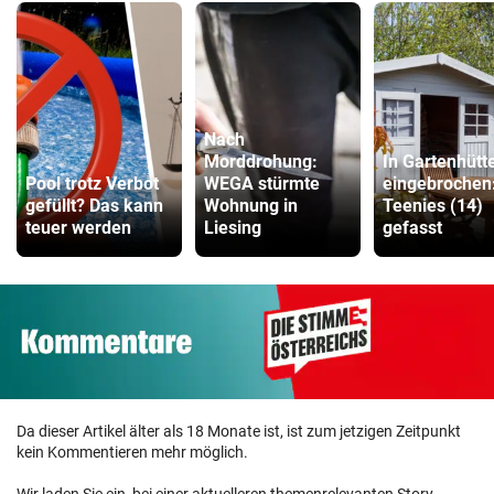
Nach
Morddrohung:
In Gartenhütt
Pool trotz Verbot
WEGA stürmte
eingebrochen
gefüllt? Das kann
Wohnung in
Teenies (14)
teuer werden
Liesing
gefasst
Da dieser Artikel älter als 18 Monate ist, ist zum jetzigen Zeitpunkt
kein Kommentieren mehr möglich.
Wir laden Sie ein, bei einer aktuelleren themenrelevanten Story