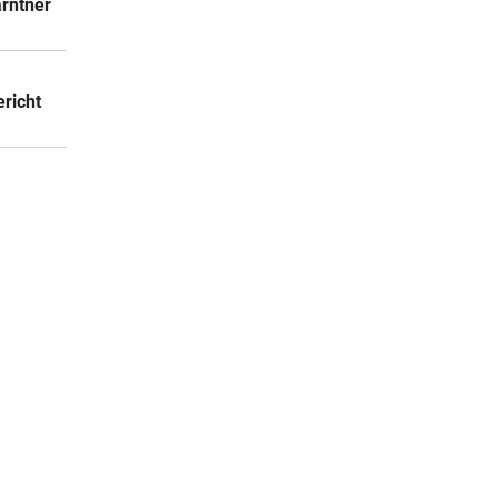
ärntner
richt