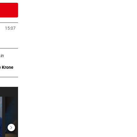
9 Minuten
15:07
uem Tab öffnen
er Stunde
b öffnen
sich
 in
er Stunde
e Krone
en
er Stunde
 ihre
er Stunde
n