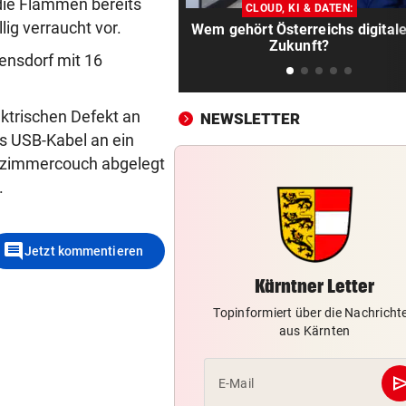
Filiale verschanzt
die Flammen bereits
CLOUD, KI & DATEN:
ig verraucht vor.
Wem gehört Österreichs digital
KRONE+ TESTET FÜR SIE
vor ein
Zukunft?
ensdorf mit 16
Insta360 Mic Pro: Endlich gu
Ton am Handy?
ektrischen Defekt an
NEWSLETTER
CHIPS, KI UND ROBOTER
vor ein
ls USB-Kabel an ein
Diese China-Durchbrüche
hnzimmercouch abgelegt
machen Washington nervös
.
WOHIN MIT GRILLRESTLN
vor ein
Diese Kühlschrank-Fehler
comment
schlagen auf den Magen
Jetzt kommentieren
Kärntner Letter
FAHNDUNGSERFOLG
vor ein
Topinformiert über die Nachricht
Europaweit gesuchter
aus Kärnten
Österreicher (29) gefasst
VOM WINDE VERWEHT
vor ein
se
E-Mail
Geldtransporter verliert Bar