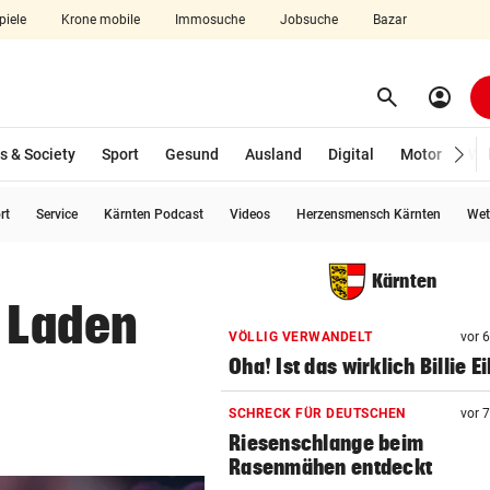
piele
Krone mobile
Immosuche
Jobsuche
Bazar
search
account_circle
Menü aufklappen
Suchen
s & Society
Sport
Gesund
Ausland
Digital
Motor
Wir
rt
Service
Kärnten Podcast
Videos
Herzensmensch Kärnten
Wet
len
Kärnten
m Laden
VÖLLIG VERWANDELT
vor 
Oha! Ist das wirklich Billie Ei
SCHRECK FÜR DEUTSCHEN
vor 
Riesenschlange beim
Rasenmähen entdeckt