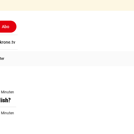
Abo
tschaft
krone.tv
Wissen
Gericht
Kolumnen
Freizeit
Reise
Ti
ter
6 Minuten
lish?
7 Minuten