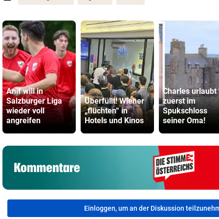
Anif will in
Charles urlaubt
Salzburger Liga
Überfüllt! Wiener
zuerst im
wieder voll
„flüchten“ in
Spukschloss
angreifen
Hotels und Kinos
seiner Oma!
Einloggen, um an der Diskussion teilzuneh