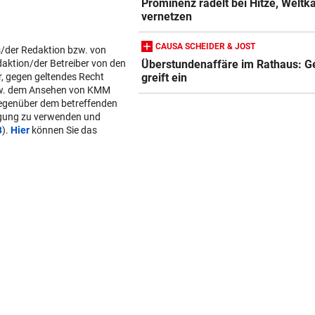
Prominenz radelt bei Hitze, Weltk
vernetzen
CAUSA SCHEIDER & JOST
s/der Redaktion bzw. von
daktion/der Betreiber von den
Überstundenaffäre im Rathaus: Ge
r, gegen geltendes Recht
greift ein
w. dem Ansehen von KMM
gegenüber dem betreffenden
lgung zu verwenden und
B
).
Hier
können Sie das