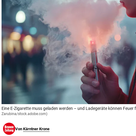
© Krone Multimedia GmbH & Co KG 2026
Muthgasse 2, 1190 Wien
Eine E-Zigarette muss geladen werden – und Ladegeräte können Feuer 
Zarubina/stock.adobe.com)
Von
Kärntner Krone