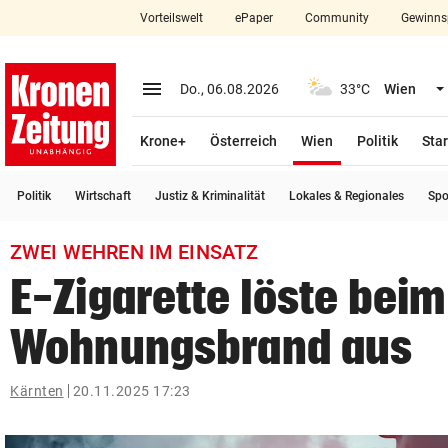
Vorteilswelt
ePaper
Community
Gewinns
close
Schließen
menu
Menü aufklappen
Do., 06.08.2026
33°C
Wien
Abonnieren
(ausgewählt)
Krone+
Österreich
Wien
Politik
Star
account_circle
arrow_right
Anmelden
Politik
Wirtschaft
Justiz & Kriminalität
Lokales & Regionales
Spo
pin_drop
arrow_right
Bundesland auswäh
Wien
ZWEI WEHREN IM EINSATZ
bookmark
Merkliste
E-Zigarette löste bei
Wohnungsbrand aus
Suchbegriff
search
eingeben
Kärnten
20.11.2025 17:23