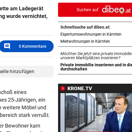
rette am Ladegerät
Suchen auf
BRENZLIGE SITUATION
vor 3
ng wurde vernichtet,
Trumps Heli beinahe mit
Passagierjet kollidiert
Schnellsuche auf dibeo.at:
in ne
Eigentumswohnungen in Kärnten
OFFENSIVE VERSTÄRKUNG
vor ein
in neuem Ta
Mietwohnungen in Kärnten
Wunschspieler! GAK angelt 
comment
0
Kommentare
junges ÖFB-Juwel
Möchten Sie jetzt eine private Immobilie
unseren Marktplätzen inserieren?
AUCH NEUER THEMENWEG
vor ein
Private Immobilie inserieren und in di
in neuem Tab öffnen
durchschalten
uelle hinzufügen
Nationalpark sucht wieder d
Almhirten des Jahres
KRONE.TV
schoß eines
„JEDE MENGE HILFE“
vor ein
Rihanna braucht ein Team für
es 25-Jährigen, ein
drei Kinder
e weitere Möbel und
ereich stark verrußt.
GROSSEINSATZ IN WIEN
vor ein
Der Bewohner kam
Dorotheum-Überfall: Täter i