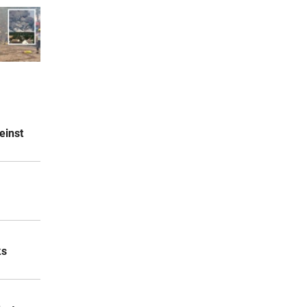
einst
ks