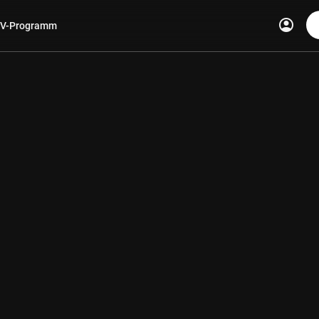
account_circle
V-Programm
len