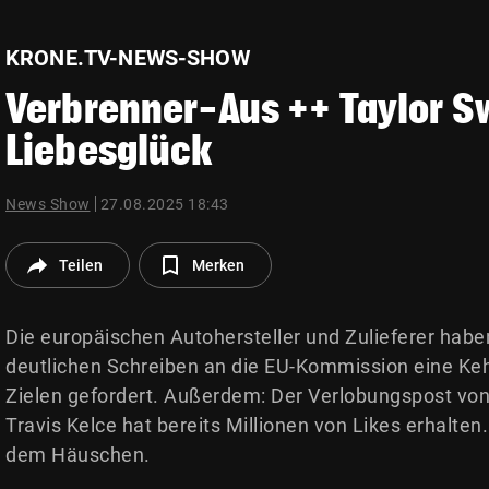
© Krone Multimedia GmbH & Co KG 2026
Muthgasse 2, 1190 Wien
KRONE.TV-NEWS-SHOW
Verbrenner-Aus ++ Taylor Sw
Liebesglück
News Show
27.08.2025 18:43
Teilen
Merken
Die europäischen Autohersteller und Zulieferer hab
deutlichen Schreiben an die EU-Kommission eine Ke
Zielen gefordert. Außerdem: Der Verlobungspost von
Travis Kelce hat bereits Millionen von Likes erhalten.
dem Häuschen.