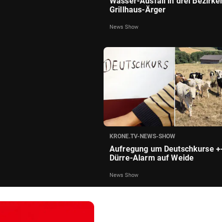
Wasser-Ausfall in drei Bezirke
Grillhaus-Ärger
News Show
KRONE.TV-NEWS-SHOW
Aufregung um Deutschkurse +
Dürre-Alarm auf Weide
News Show