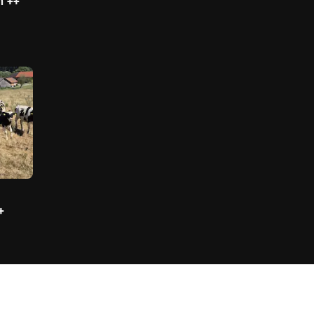
n ++
+