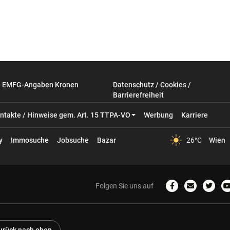
& EMFG-Angaben Kronen
Datenschutz / Cookies /
Barrierefreiheit
ntakte / Hinweise gem. Art. 15 TTPA-VO
Werbung
Karriere
y
Immosuche
Jobsuche
Bazar
26°C
Wien
Folgen Sie uns auf
Zum
Email
Zum
Facebook-
schreiben
Twitter
Profil
Profil
P