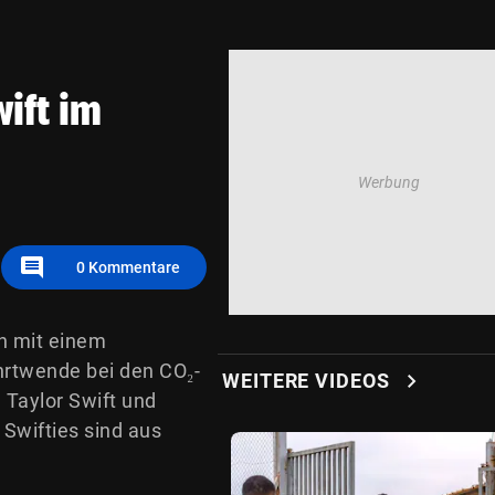
ift im
comment
0
Kommentare
en mit einem
hrtwende bei den CO₂-
chevron_right
WEITERE VIDEOS
 Taylor Swift und
 Swifties sind aus