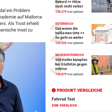
Rekord ++ Hitze
noch nicht vorbei
dal ein Problem
Action-Cam Vergleich
158.279
mal gelesen
Akademie auf Mallorca
ZUM VERGLEICH
rs. Als Trost erhielt
ÖSTERREICH
Das waren die
Crosstrainer Vergleich
panische Insel zu
heißesten Orte ++
ZUM VERGLEICH
So geht es weiter
155.535
mal gelesen
E-Bike Vergleich
ZUM VERGLEICH
NIEDERÖSTERREICH
500 Helfer kämpfen
Elektro-Scooter Vergleich
bei Gluthitze gegen
Inferno
ZUM VERGLEICH
138.879
mal gelesen
Ergometer Vergleich
ZUM VERGLEICH
PRODUKT VERGLEICHE
Fahrrad Test
ZUM VERGLEICH