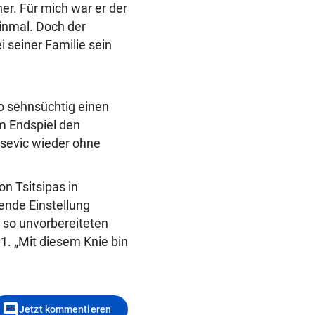
ner. Für mich war er der
inmal. Doch der
 seiner Familie sein
so sehnsüchtig einen
em Endspiel den
isevic wieder ohne
n Tsitsipas in
lende Einstellung
 so unvorbereiteten
1. „Mit diesem Knie bin
comment
Jetzt kommentieren