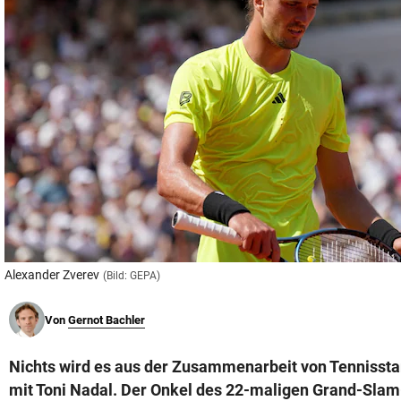
© Krone Multimedia GmbH & Co KG 2026
Muthgasse 2, 1190 Wien
Alexander Zverev
(Bild: GEPA)
Von
Gernot Bachler
Nichts wird es aus der Zusammenarbeit von Tennissta
mit Toni Nadal. Der Onkel des 22-maligen Grand-Slam-