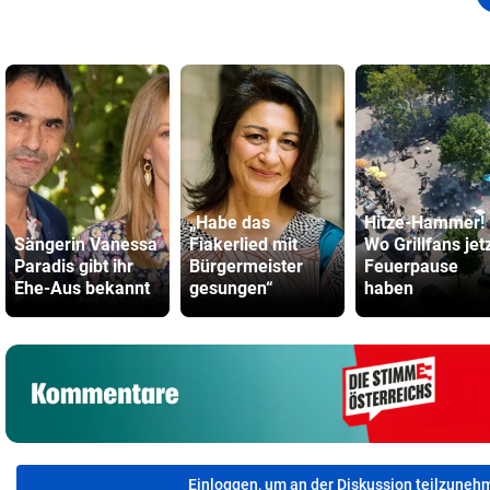
„Habe das
Hitze-Hammer!
Sängerin Vanessa
Fiakerlied mit
Wo Grillfans jet
Paradis gibt ihr
Bürgermeister
Feuerpause
Ehe-Aus bekannt
gesungen“
haben
Einloggen, um an der Diskussion teilzuneh