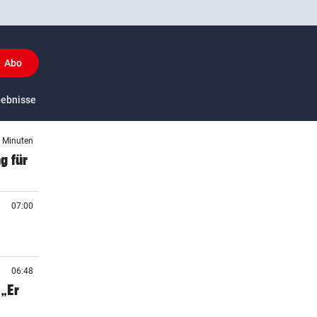
Abo
y
gebnisse
US-Sport
6 Minuten
g für
07:00
06:48
„Er