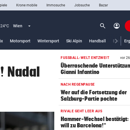
piele
Krone mobile
Immosuche
Jobsuche
Bazar
search
account_circle
Menü aufklappen
Suchen
24°C
Wien
lt)
ix
Motorsport
Wintersport
Ski Alpin
Handball
Eishocke
Er
FUSSBALL-WELT ENTZWEIT
vor 2
len
Überraschende Unterstützun
! Nadal
Gianni Infantino
NACH REGENPAUSE
Wer auf die Fortsetzung der
Salzburg-Partie pochte
RIVALE GEHT LEER AUS
Hammer-Wechsel bestätigt: 
will zu Barcelona!“