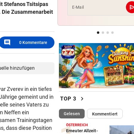
t Stefanos Tsitsipas
se
E-Mail
h. Die Zusammenarbeit
LANGER EUROPACUPABEND
Salzburg: Lob von Brasilien-
und große Sorgen
GROSSE AUFREGUNG
comment
0
Kommentare
Brandgefahr? Hitze löst vor 
Störfeuer aus
uelle hinzufügen
 Zverev in ein tiefes
8-Jährige gemeint und in
chevron_right
TOP 3
elle seines Vaters zu
em Neffen ein
(ausgewählt)
Gelesen
Kommentiert
nsamen Trainingstagen
ÖSTERREICH
, dass diese Position
Erneuter Allzeit-