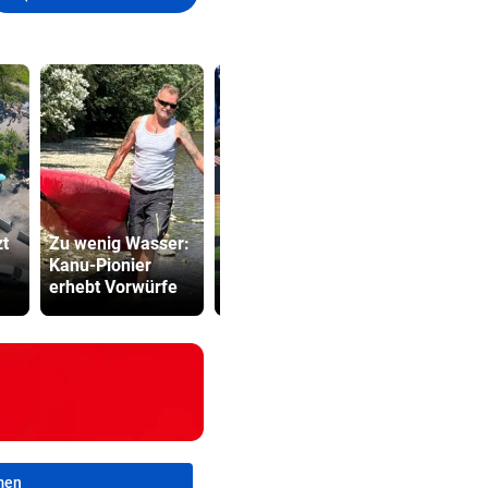
Leihe perfekt:
zt
Zu wenig Wasser:
Borussia
Kampfsport
Kanu-Pionier
Dortmund
lockt jung
erhebt Vorwürfe
vermeldet Abgang
in tödliche 
men