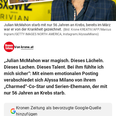
© Krone Multimedia GmbH & Co KG 2026
Muthgasse 2, 1190 Wien
Julian McMahon starb mit nur 56 Jahren an Krebs, bereits im März
war er von der Krankheit gezeichnet.
(Bild: Krone KREATIV/AFP/Marcus
Ingram/GETTY IMAGES NORTH AMERICA, Instagram/AlyssaMilano)
Von
krone.at
„Julian McMahon war magisch. Dieses Lächeln.
Dieses Lachen. Dieses Talent. Bei ihm fühlte ich
mich sicher“: Mit einem emotionalen Posting
verabschiedet sich Alyssa Milano von ihrem
„Charmed“-Co-Star und Serien-Ehemann, der mit
nur 56 Jahren an Krebs starb.
Kronen Zeitung als bevorzugte Google-Quelle
hinzufügen