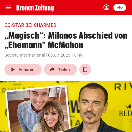
menu
account_circle
Navigation
Anmelden
Abo
close
Schließen
ein-/ausklappen
CO-STAR BEI CHARMED
Abonnieren
„Magisch“: Milanos Abschied von
„Ehemann“ McMahon
account_circle
arrow_right
Anmelden
Society International
05.07.2025 10:49
pin_drop
arrow_right
Bundesland auswäh
Wien
play_arrow
Anhören
Teilen
bookmark
Merkliste
Suchbegriff
search
eingeben