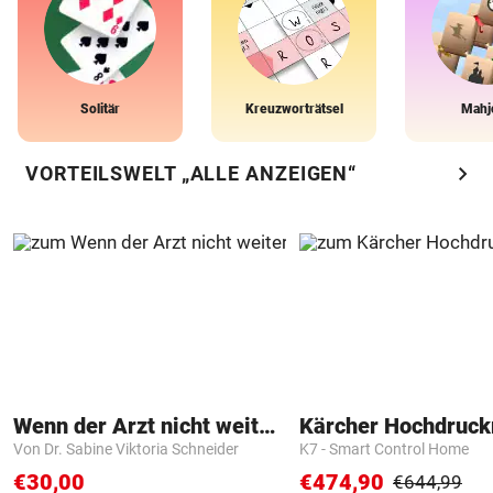
Solitär
Kreuzworträtsel
Mahj
chevron_right
VORTEILSWELT „ALLE ANZEIGEN“
Wenn der Arzt nicht weiter weiß
Kärcher Hochdruck
Von Dr. Sabine Viktoria Schneider
K7 - Smart Control Home
€30,00
€474,90
€644,99