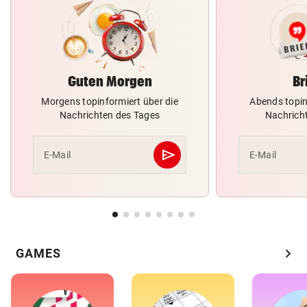
Guten Morgen
Br
Morgens topinformiert über die
Abends topin
Nachrichten des Tages
Nachrich
send
E-Mail
E-Mail
Abschicken
chevron_right
GAMES