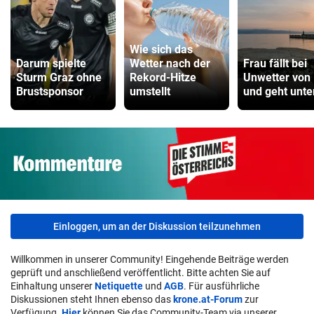
Wie sich das
Darum spielte
Wetter nach der
Frau fällt bei
Sturm Graz ohne
Rekord-Hitze
Unwetter von
Brustsponsor
umstellt
und geht unte
Einloggen, um an der Diskussion teilzunehmen
Willkommen in unserer Community! Eingehende Beiträge werden
geprüft und anschließend veröffentlicht. Bitte achten Sie auf
Einhaltung unserer
Netiquette
und
AGB
. Für ausführliche
Diskussionen steht Ihnen ebenso das
krone.at-Forum
zur
Verfügung.
Hier
können Sie das Community-Team via unserer