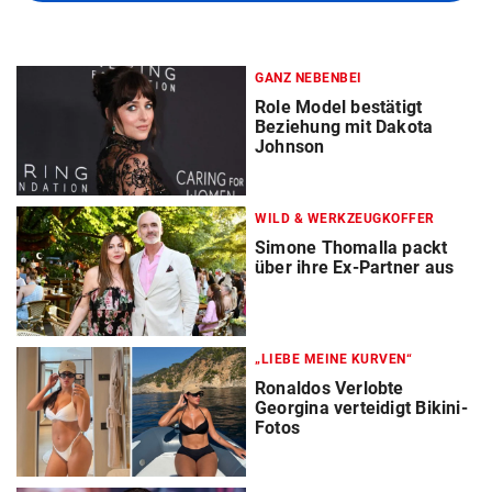
GANZ NEBENBEI
Role Model bestätigt
Beziehung mit Dakota
Johnson
WILD & WERKZEUGKOFFER
Simone Thomalla packt
über ihre Ex-Partner aus
„LIEBE MEINE KURVEN“
Ronaldos Verlobte
Georgina verteidigt Bikini-
Fotos