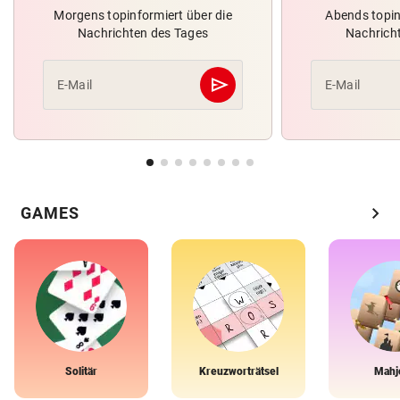
Morgens topinformiert über die
Abends topin
Nachrichten des Tages
Nachrich
send
E-Mail
E-Mail
Abschicken
chevron_right
GAMES
Solitär
Kreuzworträtsel
Mahj