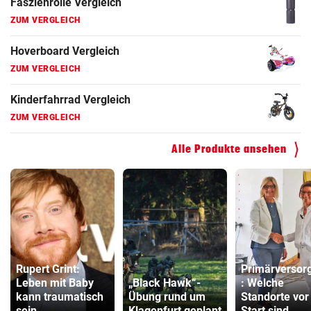
ZUM VERGLEICH
Elektro-Scooter Vergleich
ZUM VERGLEICH
Ergometer Vergleich
ZUM VERGLEICH
Fahrrad Test
Alle Produkte ansehen
ZUM VERGLEICH
Fahrradanhänger Vergleich
ZUM VERGLEICH
Faszienrolle Vergleich
ZUM VERGLEICH
Rupert Grint:
Primärversor
Leben mit Baby
„Black Hawk“-
: Welche
Hoverboard Vergleich
kann traumatisch
Übung rund um
Standorte vor
ZUM VERGLEICH
sein
Klagenfurt geplant
Start sind