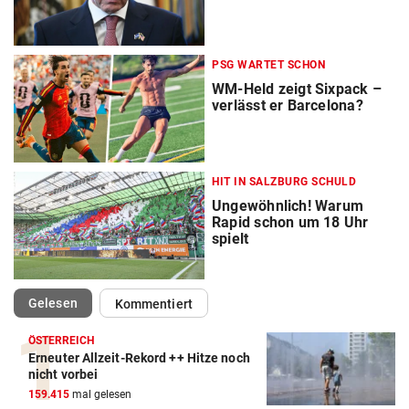
PSG WARTET SCHON
WM-Held zeigt Sixpack –
verlässt er Barcelona?
HIT IN SALZBURG SCHULD
Ungewöhnlich! Warum
Rapid schon um 18 Uhr
spielt
(ausgewählt)
Gelesen
Kommentiert
ÖSTERREICH
Erneuter Allzeit-Rekord ++ Hitze noch
nicht vorbei
159.415
mal gelesen