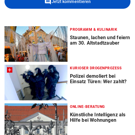
comment
Jetzt kommentieren
PROGRAMM & KULINARIK
Staunen, lachen und feiern
am 30. Altstadtzauber
KURIOSER DROGENPROZESS
Polizei demoliert bei
Einsatz Türen: Wer zahlt?
ONLINE-BERATUNG
Künstliche Intelligenz als
Hilfe bei Wohnungen