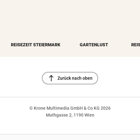
REISEZEIT STEIERMARK
GARTENLUST
REI
north
Zurück nach oben
© Krone Multimedia GmbH & Co KG 2026
Muthgasse 2, 1190 Wien
NaN%