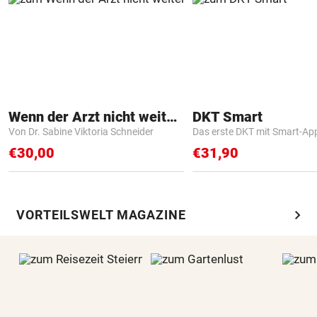
Wenn der Arzt nicht weiter weiß
DKT Smart
Von Dr. Sabine Viktoria Schneider
Das erste DKT mit Smart-Ap
€30,00
€31,90
chevron_right
VORTEILSWELT MAGAZINE