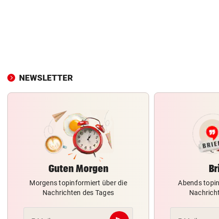
NEWSLETTER
Guten Morgen
Br
Morgens topinformiert über die
Abends topin
Nachrichten des Tages
Nachrich