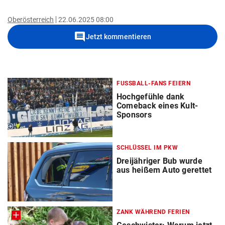
Oberösterreich
22.06.2025 08:00
comment
Jetzt kommentieren
FUSSBALL-FANS FEIERN
Hochgefühle dank
Comeback eines Kult-
Sponsors
SCHLÜSSEL IM PKW
Dreijähriger Bub wurde
aus heißem Auto gerettet
ZANK WÄHREND FERIEN