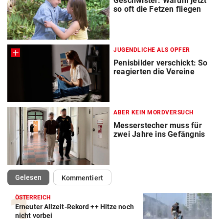
Geschwister: Warum jetzt
so oft die Fetzen fliegen
JUGENDLICHE ALS OPFER
Penisbilder verschickt: So
reagierten die Vereine
ABER KEIN MORDVERSUCH
Messerstecher muss für
zwei Jahre ins Gefängnis
(ausgewählt)
Gelesen
Kommentiert
ÖSTERREICH
Erneuter Allzeit-Rekord ++ Hitze noch
nicht vorbei