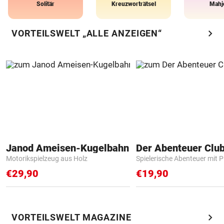
Solitär
Kreuzworträtsel
Mahj
chevron_right
VORTEILSWELT „ALLE ANZEIGEN“
Janod Ameisen-Kugelbahn
Der Abenteuer Clu
Motorikspielzeug aus Holz
Spielerische Abenteuer mit P
€29,90
€19,90
chevron_right
VORTEILSWELT MAGAZINE