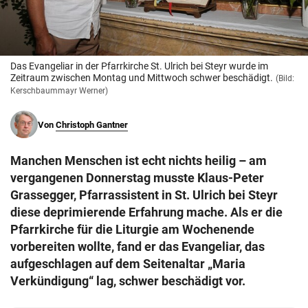
© Krone Multimedia GmbH & Co KG 2026
Muthgasse 2, 1190 Wien
Das Evangeliar in der Pfarrkirche St. Ulrich bei Steyr wurde im
Zeitraum zwischen Montag und Mittwoch schwer beschädigt.
(Bild:
Kerschbaummayr Werner)
Von
Christoph Gantner
Manchen Menschen ist echt nichts heilig – am
vergangenen Donnerstag musste Klaus-Peter
Grassegger, Pfarrassistent in St. Ulrich bei Steyr
diese deprimierende Erfahrung mache. Als er die
Pfarrkirche für die Liturgie am Wochenende
vorbereiten wollte, fand er das Evangeliar, das
aufgeschlagen auf dem Seitenaltar „Maria
Verkündigung“ lag, schwer beschädigt vor.