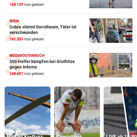
160.139
mal gelesen
WIEN
Cobra stürmt Dorotheum, Täter ist
verschwunden
141.353
mal gelesen
NIEDERÖSTERREICH
500 Helfer kämpfen bei Gluthitze
gegen Inferno
140.607
mal gelesen
Heikler Kraftakt:
Gemicibasi:
LIVE ab 19.30