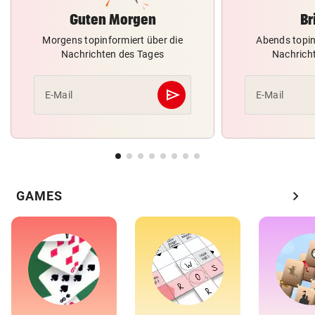
Guten Morgen
Br
Morgens topinformiert über die
Abends topin
Nachrichten des Tages
Nachrich
send
E-Mail
E-Mail
Abschicken
chevron_right
GAMES