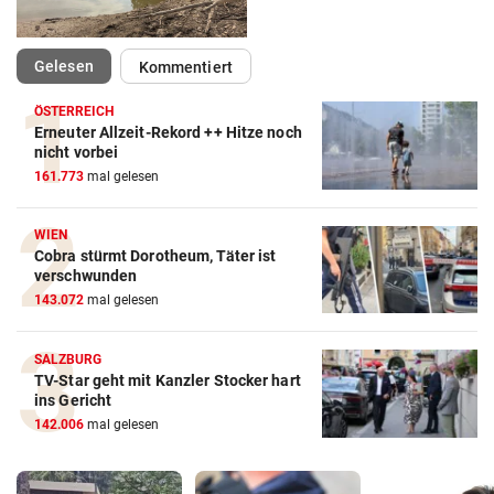
(ausgewählt)
Gelesen
Kommentiert
ÖSTERREICH
Erneuter Allzeit-Rekord ++ Hitze noch
nicht vorbei
161.773
mal gelesen
WIEN
Cobra stürmt Dorotheum, Täter ist
verschwunden
143.072
mal gelesen
SALZBURG
TV-Star geht mit Kanzler Stocker hart
ins Gericht
142.006
mal gelesen