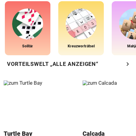
Solitär
Kreuzworträtsel
Mahj
chevron_right
VORTEILSWELT „ALLE ANZEIGEN“
Turtle Bay
Calcada