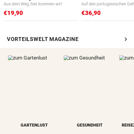
Aus dem Weg, hier kommen wir!
Auf den portugiesischen G
€19,90
€36,90
chevron_right
VORTEILSWELT MAGAZINE
GARTENLUST
GESUNDHEIT
REISE