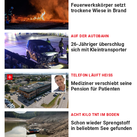
Feuerwerkskörper setzt
trockene Wiese in Brand
AUF DER AUTOBAHN
26-Jähriger überschlug
sich mit Kleintransporter
TELEFON LÄUFT HEISS
Mediziner verschiebt seine
Pension für Patienten
ACHT KILO TNT IM BODEN
Schon wieder Sprengstoff
in beliebtem See gefunden