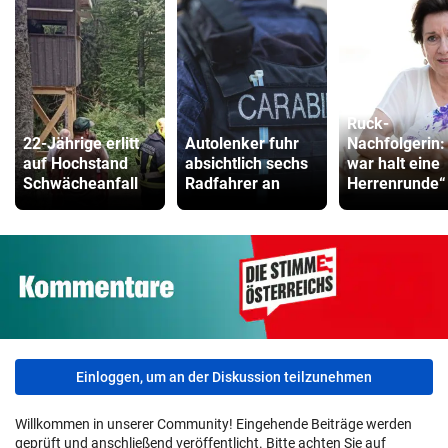
Ruck-
22-Jährige erlitt
Autolenker fuhr
Nachfolgerin:
auf Hochstand
absichtlich sechs
war halt eine
Schwächeanfall
Radfahrer an
Herrenrunde“
Einloggen, um an der Diskussion teilzunehmen
Willkommen in unserer Community! Eingehende Beiträge werden
geprüft und anschließend veröffentlicht. Bitte achten Sie auf