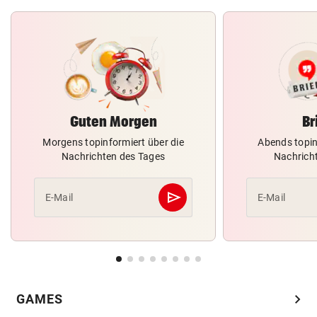
Guten Morgen
Br
Morgens topinformiert über die
Abends topin
Nachrichten des Tages
Nachrich
send
E-Mail
E-Mail
Abschicken
chevron_right
GAMES