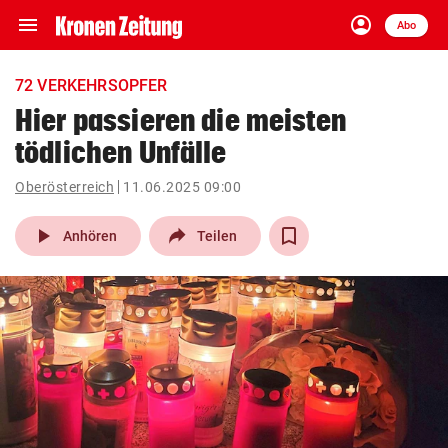
menu
account_circle
Navigation
Anmelden
Abo
close
Schließen
ein-/ausklappen
72 VERKEHRSOPFER
Abonnieren
Hier passieren die meisten
tödlichen Unfälle
account_circle
arrow_right
Anmelden
Oberösterreich
11.06.2025 09:00
pin_drop
arrow_right
Bundesland auswäh
Wien
play_arrow
Anhören
Teilen
bookmark
Merkliste
Suchbegriff
search
eingeben