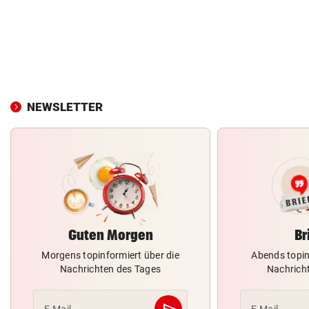
NEWSLETTER
Guten Morgen
Br
Morgens topinformiert über die
Abends topin
Nachrichten des Tages
Nachrich
send
E-Mail
E-Mail