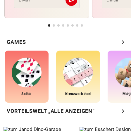
Abschicken
chevron_right
GAMES
Solitär
Kreuzworträtsel
Mahj
chevron_right
VORTEILSWELT „ALLE ANZEIGEN“