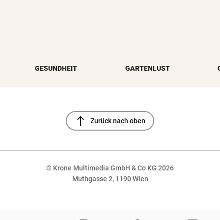
GESUNDHEIT
GARTENLUST
north
Zurück nach oben
© Krone Multimedia GmbH & Co KG 2026
Muthgasse 2, 1190 Wien
NaN%