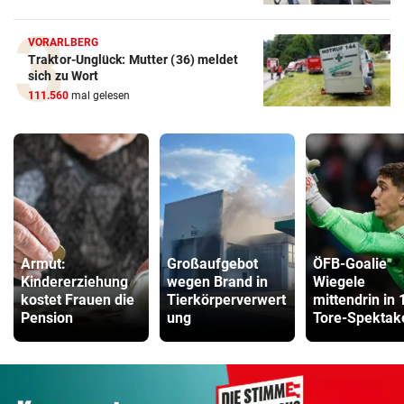
VORARLBERG
Traktor-Unglück: Mutter (36) meldet
sich zu Wort
111.560
mal gelesen
Armut:
Großaufgebot
ÖFB-Goalie
Kindererziehung
wegen Brand in
Wiegele
kostet Frauen die
Tierkörperverwert
mittendrin in 
Pension
ung
Tore-Spektak