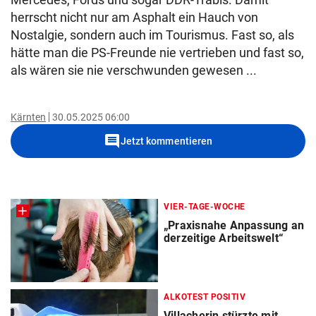
herrscht nicht nur am Asphalt ein Hauch von
Nostalgie, sondern auch im Tourismus. Fast so, als
hätte man die PS-Freunde nie vertrieben und fast so,
als wären sie nie verschwunden gewesen ...
Kärnten
30.05.2025 06:00
comment
Jetzt kommentieren
VIER-TAGE-WOCHE
„Praxisnahe Anpassung an
derzeitige Arbeitswelt“
ALKOTEST POSITIV
Villacherin stürzte mit