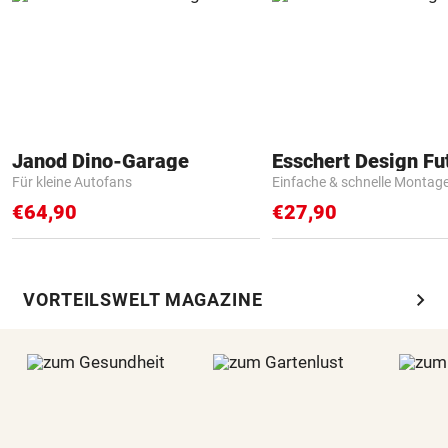
Janod Dino-Garage
Für kleine Autofans
Einfache & schnelle Montag
€64,90
€27,90
chevron_right
VORTEILSWELT MAGAZINE