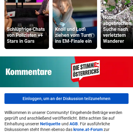
Notruf
abgebrochen:
Schlüpfrige Chats
Knoll und Lotfi
Suche nach
von Polizisten ++
ziehen vom Turm
verletztem
Stars in Gars
ins EM-Finale ein
Wanderer
Einloggen, um an der Diskussion teilzunehmen
Willkommen in unserer Community! Eingehende Beiträge werden
geprüft und anschließend veröffentlicht. Bitte achten Sie auf
Einhaltung unserer
Netiquette
und
AGB
. Für ausführliche
Diskussionen steht Ihnen ebenso das
krone.at-Forum
zur