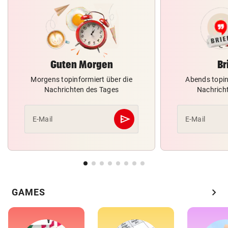
Guten Morgen
Br
Morgens topinformiert über die
Abends topin
Nachrichten des Tages
Nachrich
send
E-Mail
E-Mail
Abschicken
chevron_right
GAMES