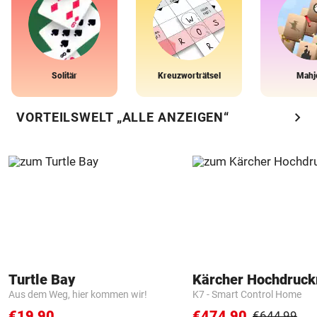
Solitär
Kreuzworträtsel
Mahj
chevron_right
VORTEILSWELT „ALLE ANZEIGEN“
Turtle Bay
Kärcher Hochdruck
Aus dem Weg, hier kommen wir!
K7 - Smart Control Home
€19,90
€474,90
€644,99