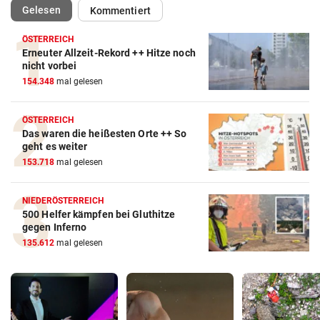
(ausgewählt)
Gelesen
Kommentiert
ÖSTERREICH
Erneuter Allzeit-Rekord ++ Hitze noch
nicht vorbei
154.348
mal gelesen
ÖSTERREICH
Das waren die heißesten Orte ++ So
geht es weiter
153.718
mal gelesen
NIEDERÖSTERREICH
500 Helfer kämpfen bei Gluthitze
gegen Inferno
135.612
mal gelesen