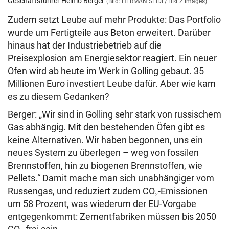
Geschäftsführer Heimo Berger
(Bild: HERMAN SEIDL/TIREZ images)
Zudem setzt Leube auf mehr Produkte: Das Portfolio
wurde um Fertigteile aus Beton erweitert. Darüber
hinaus hat der Industriebetrieb auf die
Preisexplosion am Energiesektor reagiert. Ein neuer
Ofen wird ab heute im Werk in Golling gebaut. 35
Millionen Euro investiert Leube dafür. Aber wie kam
es zu diesem Gedanken?
Berger: „Wir sind in Golling sehr stark von russischem
Gas abhängig. Mit den bestehenden Öfen gibt es
keine Alternativen. Wir haben begonnen, uns ein
neues System zu überlegen – weg von fossilen
Brennstoffen, hin zu biogenen Brennstoffen, wie
Pellets.“ Damit mache man sich unabhängiger vom
Russengas, und reduziert zudem CO₂-Emissionen
um 58 Prozent, was wiederum der EU-Vorgabe
entgegenkommt: Zementfabriken müssen bis 2050