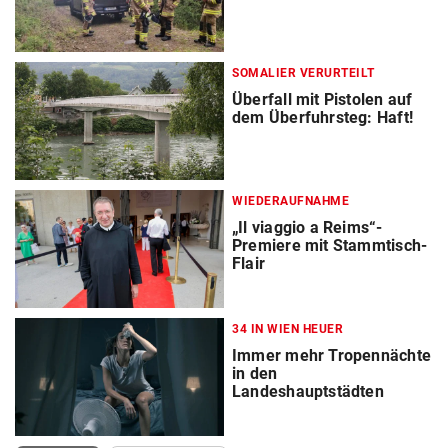
SOMALIER VERURTEILT
Überfall mit Pistolen auf
dem Überfuhrsteg: Haft!
WIEDERAUFNAHME
„Il viaggio a Reims“-
Premiere mit Stammtisch-
Flair
34 IN WIEN HEUER
Immer mehr Tropennächte
in den
Landeshauptstädten