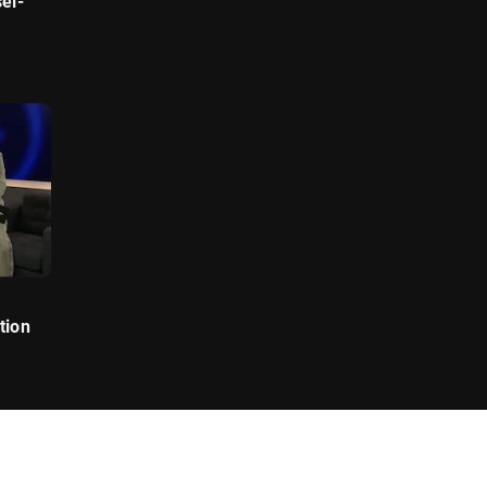
el-
tion