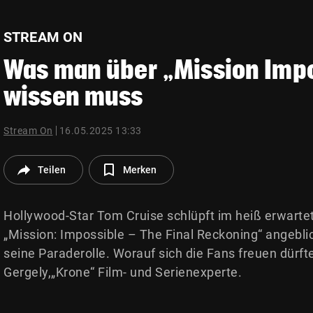
© Krone Multimedia GmbH & Co KG 2026
Muthgasse 2, 1190 Wien
STREAM ON
Was man über „Mission Imp
wissen muss
Stream On
16.05.2025 13:33
Teilen
Merken
Hollywood-Star Tom Cruise schlüpft im heiß erwarte
„Mission: Impossible – The Final Reckoning“ angebli
seine Paraderolle. Worauf sich die Fans freuen dürf
Gergely,„Krone“ Film- und Serienexperte.