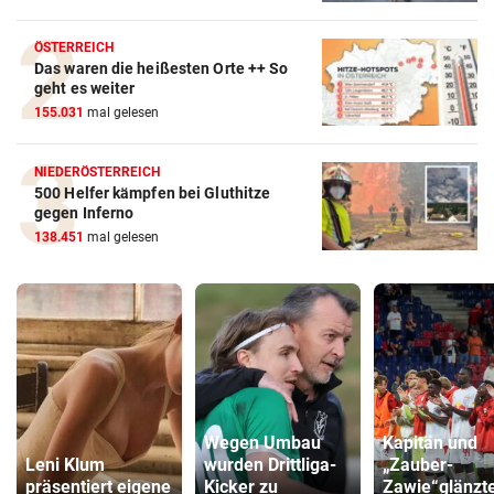
ÖSTERREICH
Das waren die heißesten Orte ++ So
geht es weiter
155.031
mal gelesen
NIEDERÖSTERREICH
500 Helfer kämpfen bei Gluthitze
gegen Inferno
138.451
mal gelesen
Wegen Umbau
Kapitän und
Leni Klum
wurden Drittliga-
„Zauber-
präsentiert eigene
Kicker zu
Zawie“glänzt