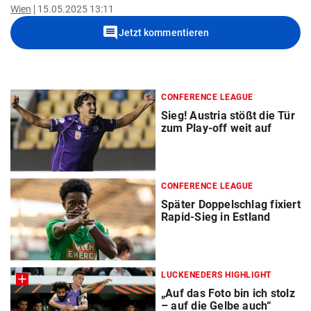
Wien
15.05.2025 13:11
comment
Jetzt kommentieren
CONFERENCE LEAGUE
Sieg! Austria stößt die Tür
zum Play-off weit auf
CONFERENCE LEAGUE
Später Doppelschlag fixiert
Rapid-Sieg in Estland
LUCKENEDERS HIGHLIGHT
„Auf das Foto bin ich stolz
– auf die Gelbe auch“