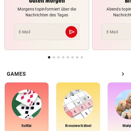
Guten Morgen
Br
Morgens topinformiert über die
Abends topin
Nachrichten des Tages
Nachrich
send
E-Mail
E-Mail
Abschicken
chevron_right
GAMES
Solitär
Kreuzworträtsel
Mahj