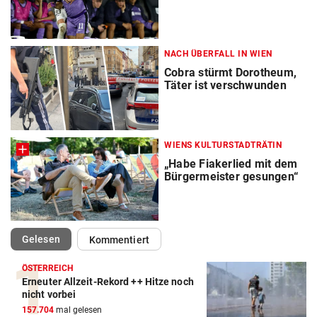
NACH ÜBERFALL IN WIEN
Cobra stürmt Dorotheum,
Täter ist verschwunden
WIENS KULTURSTADTRÄTIN
„Habe Fiakerlied mit dem
Bürgermeister gesungen“
(ausgewählt)
Gelesen
Kommentiert
ÖSTERREICH
Erneuter Allzeit-Rekord ++ Hitze noch
nicht vorbei
157.704
mal gelesen