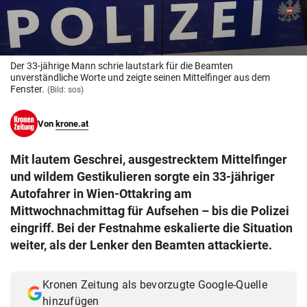
© Krone Multimedia GmbH & Co KG 2026
Muthgasse 2, 1190 Wien
Der 33-jährige Mann schrie lautstark für die Beamten
unverständliche Worte und zeigte seinen Mittelfinger aus dem
Fenster.
(Bild: sos)
Von
krone.at
Mit lautem Geschrei, ausgestrecktem Mittelfinger
und wildem Gestikulieren sorgte ein 33-jähriger
Autofahrer in Wien-Ottakring am
Mittwochnachmittag für Aufsehen – bis die Polizei
eingriff. Bei der Festnahme eskalierte die Situation
weiter, als der Lenker den Beamten attackierte.
Kronen Zeitung als bevorzugte Google-Quelle
hinzufügen