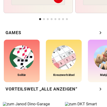
chevron_right
GAMES
Solitär
Kreuzworträtsel
Mahj
chevron_right
VORTEILSWELT „ALLE ANZEIGEN“