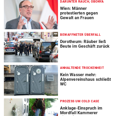
DARUNTER RAUCH, OBONYA
Wien: Männer
protestierten gegen
Gewalt an Frauen
BEWAFFNETER ÜBERFALL
Dorotheum: Räuber ließ
Beute im Geschäft zurück
ANHALTENDE TROCKENHEIT
Kein Wasser mehr:
Alpenvereinshaus schließt
WC
PROZESS UM COLD CASE
Anklage-Einspruch im
Mordfall Kammerer