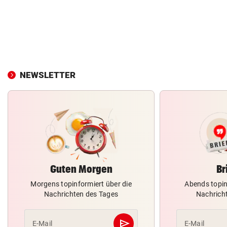
NEWSLETTER
Guten Morgen
Br
Morgens topinformiert über die
Abends topin
Nachrichten des Tages
Nachrich
send
E-Mail
E-Mail
Abschicken