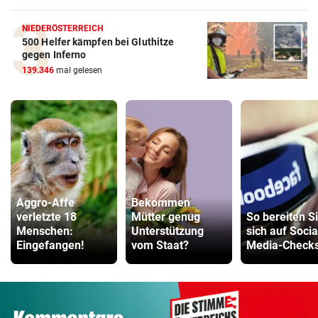
NIEDERÖSTERREICH
500 Helfer kämpfen bei Gluthitze
gegen Inferno
139.346
mal gelesen
Aggro-Affe
Bekommen
verletzte 18
Mütter genug
So bereiten S
Menschen:
Unterstützung
sich auf Socia
Eingefangen!
vom Staat?
Media-Checks