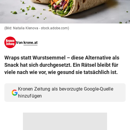
© Krone Multimedia GmbH & Co KG 2026
Muthgasse 2, 1190 Wien
(Bild: Natalia Klenova - stock.adobe.com)
Von
krone.at
Wraps statt Wurstsemmel – diese Alternative als
Snack hat sich durchgesetzt. Ein Rätsel bleibt für
viele nach wie vor, wie gesund sie tatsächlich ist.
Kronen Zeitung als bevorzugte Google-Quelle
hinzufügen