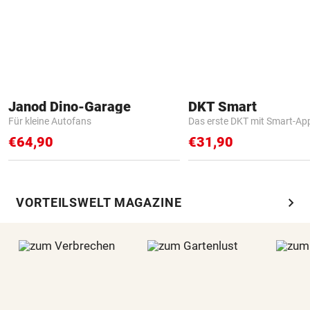
Janod Dino-Garage
DKT Smart
Für kleine Autofans
Das erste DKT mit Smart-Ap
€64,90
€31,90
chevron_right
VORTEILSWELT MAGAZINE