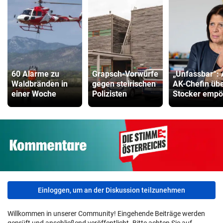
60 Alarme zu
Grapsch-Vorwürfe
„Unfassbar“:
Waldbränden in
gegen steirischen
AK-Chefin üb
einer Woche
Polizisten
Stocker empö
Einloggen, um an der Diskussion teilzunehmen
Willkommen in unserer Community! Eingehende Beiträge werden
geprüft und anschließend veröffentlicht. Bitte achten Sie auf