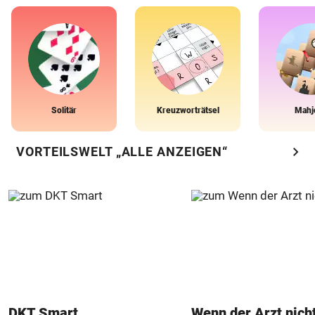
Solitär
Kreuzworträtsel
Mahj
chevron_right
VORTEILSWELT „ALLE ANZEIGEN“
DKT Smart