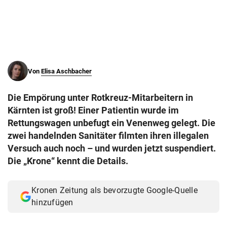
© Krone Multimedia GmbH & Co KG 2026
Muthgasse 2, 1190 Wien
Von
Elisa Aschbacher
Die Empörung unter Rotkreuz-Mitarbeitern in
Kärnten ist groß! Einer Patientin wurde im
Rettungswagen unbefugt ein Venenweg gelegt. Die
zwei handelnden Sanitäter filmten ihren illegalen
Versuch auch noch – und wurden jetzt suspendiert.
Die „Krone“ kennt die Details.
Kronen Zeitung als bevorzugte Google-Quelle
hinzufügen