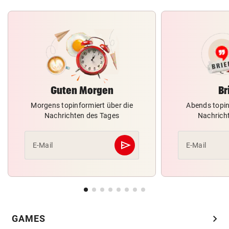
Guten Morgen
Br
Morgens topinformiert über die
Abends topin
Nachrichten des Tages
Nachrich
send
E-Mail
E-Mail
Abschicken
chevron_right
GAMES