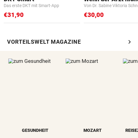
Das erste DKT mit Smart-App
Von Dr. Sabine Viktoria Schn
€31,90
€30,00
chevron_right
VORTEILSWELT MAGAZINE
GESUNDHEIT
MOZART
REISE