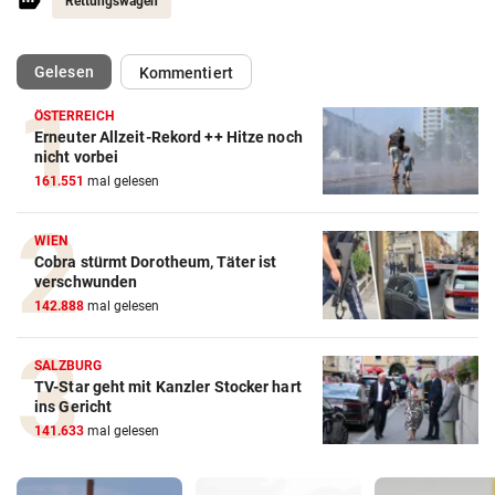
Rettungswagen
(ausgewählt)
Gelesen
Kommentiert
ÖSTERREICH
Erneuter Allzeit-Rekord ++ Hitze noch
nicht vorbei
161.551
mal gelesen
WIEN
Cobra stürmt Dorotheum, Täter ist
verschwunden
142.888
mal gelesen
SALZBURG
TV-Star geht mit Kanzler Stocker hart
ins Gericht
141.633
mal gelesen