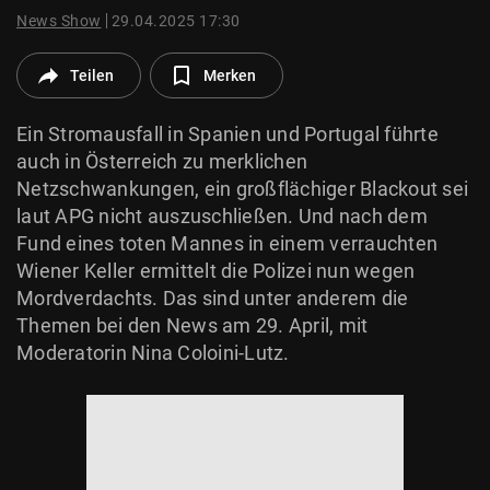
© Krone Multimedia GmbH & Co KG 2026
News Show
29.04.2025 17:30
Muthgasse 2, 1190 Wien
Teilen
Merken
Ein Stromausfall in Spanien und Portugal führte
auch in Österreich zu merklichen
Netzschwankungen, ein großflächiger Blackout sei
laut APG nicht auszuschließen. Und nach dem
Fund eines toten Mannes in einem verrauchten
Wiener Keller ermittelt die Polizei nun wegen
Mordverdachts. Das sind unter anderem die
Themen bei den News am 29. April, mit
Moderatorin Nina Coloini-Lutz.