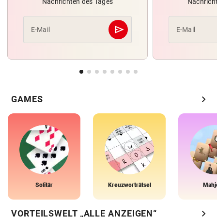
Nachrichten des Tages
Nachrich
send
E-Mail
E-Mail
Abschicken
chevron_right
GAMES
Solitär
Kreuzworträtsel
Mahj
chevron_right
VORTEILSWELT „ALLE ANZEIGEN“