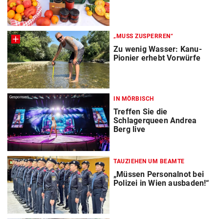
„MUSS ZUSPERREN“
Zu wenig Wasser: Kanu-
Pionier erhebt Vorwürfe
Gesponsert
IN MÖRBISCH
Treffen Sie die
Schlagerqueen Andrea
Berg live
TAUZIEHEN UM BEAMTE
„Müssen Personalnot bei
Polizei in Wien ausbaden!“