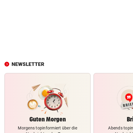
NEWSLETTER
Guten Morgen
Br
Morgens topinformiert über die
Abends topin