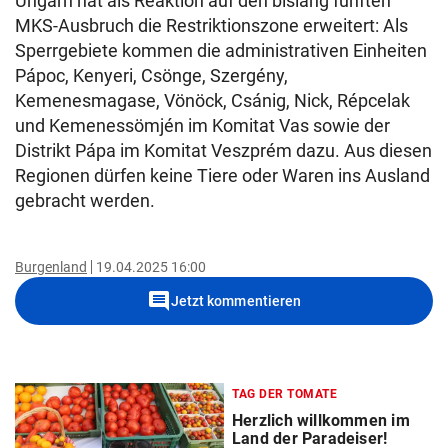
Ungarn hat als Reaktion auf den bislang fünften
MKS-Ausbruch die Restriktionszone erweitert: Als
Sperrgebiete kommen die administrativen Einheiten
Pápoc, Kenyeri, Csönge, Szergény,
Kemenesmagase, Vönöck, Csánig, Nick, Répcelak
und Kemenessömjén im Komitat Vas sowie der
Distrikt Pápa im Komitat Veszprém dazu. Aus diesen
Regionen dürfen keine Tiere oder Waren ins Ausland
gebracht werden.
Burgenland
19.04.2025 16:00
comment
Jetzt kommentieren
TAG DER TOMATE
Herzlich willkommen im
Land der Paradeiser!