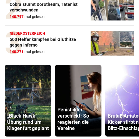
Cobra stürmt Dorotheum, Täter ist
verschwunden
140.797
mal gelesen
NIEDERÖSTERREICH
500 Helfer kämpfen bei Gluthitze
gegen Inferno
140.271
mal gelesen
Penisbilder
„Black Hawk“-
verschickt: So
Brutal! Amate
Übung rund um
reagierten die
Kicker stirbt 
Klagenfurt geplant
Vereine
Blitz-Einschla