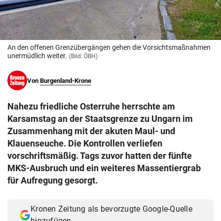
© Krone Multimedia GmbH & Co KG 2026
Muthgasse 2, 1190 Wien
An den offenen Grenzübergängen gehen die Vorsichtsmaßnahmen
unermüdlich weiter.
(Bild: ÖBH)
Von
Burgenland-Krone
Nahezu friedliche Osterruhe herrschte am
Karsamstag an der Staatsgrenze zu Ungarn im
Zusammenhang mit der akuten Maul- und
Klauenseuche. Die Kontrollen verliefen
vorschriftsmäßig. Tags zuvor hatten der fünfte
MKS-Ausbruch und ein weiteres Massentiergrab
für Aufregung gesorgt.
Kronen Zeitung als bevorzugte Google-Quelle
hinzufügen