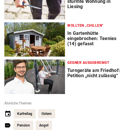
stürmte Wohnung in
Liesing
WOLLTEN „CHILLEN“
In Gartenhütte
eingebrochen: Teenies
(14) gefasst
GEGNER AUSGEBREMST
Turngeräte am Friedhof:
Petition „nicht zulässig“
Ähnliche Themen
Karfreitag
Ostern
Pension
Angst