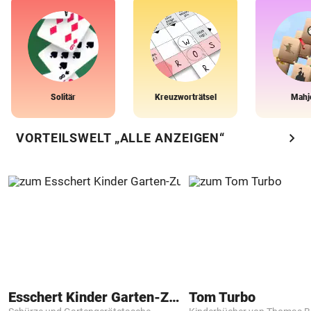
Solitär
Kreuzworträtsel
Mahj
chevron_right
VORTEILSWELT „ALLE ANZEIGEN“
Esschert Kinder Garten-Zubehör
Tom Turbo