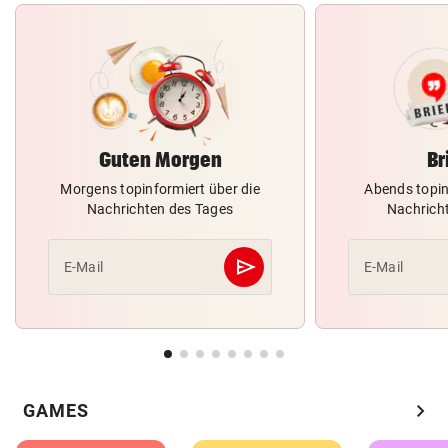
Guten Morgen
Br
Morgens topinformiert über die
Abends topin
Nachrichten des Tages
Nachrich
send
E-Mail
E-Mail
Abschicken
chevron_right
GAMES