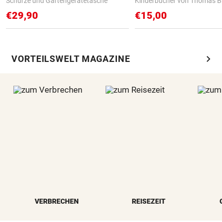
Schürze und Gartengerätetasche
Kinderbücher von Thomas B
€29,90
€15,00
chevron_right
VORTEILSWELT MAGAZINE
VERBRECHEN
REISEZEIT