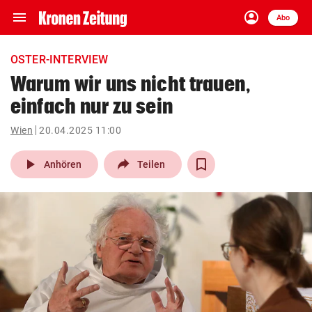
menu
account_circle
Navigation
Anmelden
Abo
close
Schließen
ein-/ausklappen
OSTER-INTERVIEW
Abonnieren
Warum wir uns nicht trauen,
einfach nur zu sein
account_circle
arrow_right
Anmelden
Wien
20.04.2025 11:00
pin_drop
arrow_right
Bundesland auswäh
Wien
play_arrow
Anhören
Teilen
bookmark
Merkliste
Suchbegriff
search
eingeben