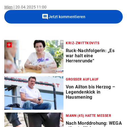
Wien
20.04.2025 11:00
comment
Jetzt kommentieren
KRIZ-ZWITTKOVITS
Ruck-Nachfolgerin: „Es
war halt eine
Herrenrunde“
GROSSER AUFLAUF
Von Ailton bis Herzog –
Legendenkick in
Hausmening
MANN (45) HATTE MESSER
Nach Morddrohung: WEGA