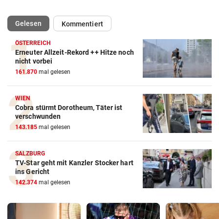
(ausgewählt)
Gelesen
Kommentiert
ÖSTERREICH
Erneuter Allzeit-Rekord ++ Hitze noch
nicht vorbei
161.870
mal gelesen
WIEN
Cobra stürmt Dorotheum, Täter ist
verschwunden
143.185
mal gelesen
SALZBURG
TV-Star geht mit Kanzler Stocker hart
ins Gericht
142.374
mal gelesen