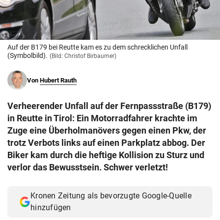
© Krone Multimedia GmbH & Co KG 2026
Muthgasse 2, 1190 Wien
Auf der B179 bei Reutte kam es zu dem schrecklichen Unfall
(Symbolbild).
(Bild: Christof Birbaumer)
Von
Hubert Rauth
Verheerender Unfall auf der Fernpassstraße (B179)
in Reutte in Tirol: Ein Motorradfahrer krachte im
Zuge eine Überholmanövers gegen einen Pkw, der
trotz Verbots links auf einen Parkplatz abbog. Der
Biker kam durch die heftige Kollision zu Sturz und
verlor das Bewusstsein. Schwer verletzt!
Kronen Zeitung als bevorzugte Google-Quelle
hinzufügen