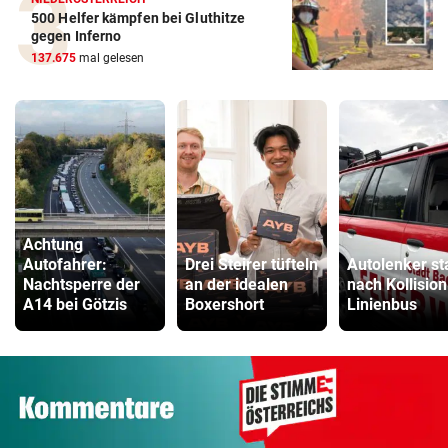
500 Helfer kämpfen bei Gluthitze
gegen Inferno
137.675
mal gelesen
Achtung
Autofahrer:
Drei Steirer tüfteln
Autolenker st
Nachtsperre der
an der idealen
nach Kollision
A14 bei Götzis
Boxershort
Linienbus