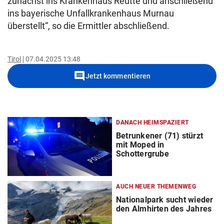
zunächst ins Krankenhaus Reutte und anschließend
ins bayerische Unfallkrankenhaus Murnau
überstellt“, so die Ermittler abschließend.
Tirol
07.04.2025 13:48
comment
Jetzt kommentieren
DANACH HEIMSPAZIERT
Betrunkener (71) stürzt
mit Moped in
Schottergrube
AUCH NEUER THEMENWEG
Nationalpark sucht wieder
den Almhirten des Jahres