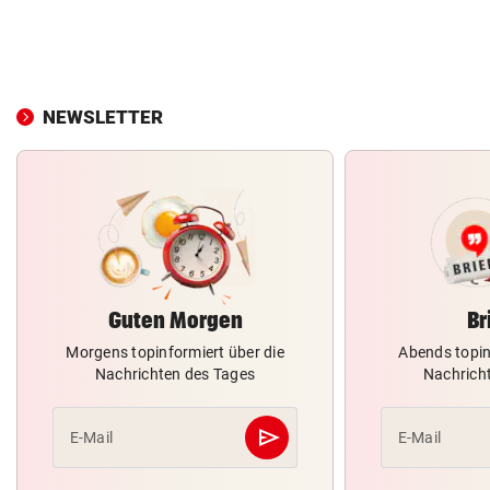
NEWSLETTER
Guten Morgen
Br
Morgens topinformiert über die
Abends topin
Nachrichten des Tages
Nachrich
send
E-Mail
E-Mail
Abschicken