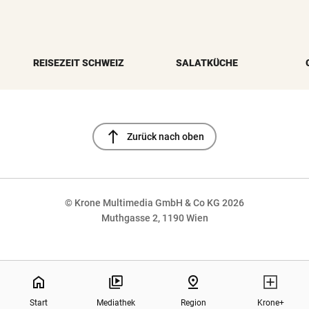
REISEZEIT SCHWEIZ
SALATKÜCHE
north
Zurück nach oben
© Krone Multimedia GmbH & Co KG 2026
Muthgasse 2, 1190 Wien
NaN%
home
pin_drop
Start
Mediathek
Region
Krone+