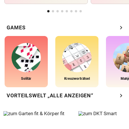
chevron_right
GAMES
Solitär
Kreuzworträtsel
Mahj
chevron_right
VORTEILSWELT „ALLE ANZEIGEN“