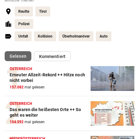
Ähnliche Themen
Reutte
Tirol
Polizei
Unfall
Kollision
Überholmanöver
Auto
(ausgewählt)
Gelesen
Kommentiert
ÖSTERREICH
Erneuter Allzeit-Rekord ++ Hitze noch
nicht vorbei
157.082
mal gelesen
ÖSTERREICH
Das waren die heißesten Orte ++ So
geht es weiter
154.592
mal gelesen
NIEDERÖSTERREICH