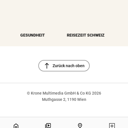
GESUNDHEIT
REISEZEIT SCHWEIZ
north
Zurück nach oben
© Krone Multimedia GmbH & Co KG 2026
Muthgasse 2, 1190 Wien
NaN%
home
pin_drop