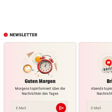
NEWSLETTER
Guten Morgen
Br
Morgens topinformiert über die
Abends topin
Nachrichten des Tages
Nachrich
send
E-Mail
E-Mail
Abschicken