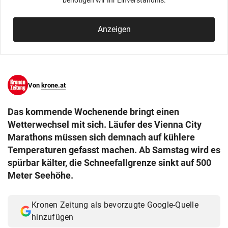
benötigen wir Ihr Einverständnis.
© Krone Multimedia GmbH & Co KG 2026
Muthgasse 2, 1190 Wien
Anzeigen
Von
krone.at
Das kommende Wochenende bringt einen
Wetterwechsel mit sich. Läufer des Vienna City
Marathons müssen sich demnach auf kühlere
Temperaturen gefasst machen. Ab Samstag wird es
spürbar kälter, die Schneefallgrenze sinkt auf 500
Meter Seehöhe.
Kronen Zeitung als bevorzugte Google-Quelle
hinzufügen