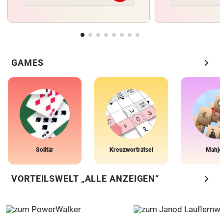
chevron_right
GAMES
Solitär
Kreuzworträtsel
Mahj
chevron_right
VORTEILSWELT „ALLE ANZEIGEN“