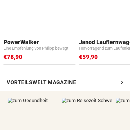
PowerWalker
Janod Lauflernwa
Eine Empfehlung von Philipp bewegt
Hervorragend zum Laufenle
€78,90
€59,90
chevron_right
VORTEILSWELT MAGAZINE