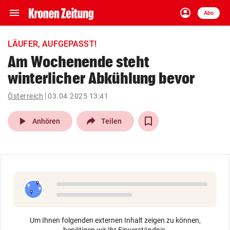
menu
account_circle
Navigation
Anmelden
Abo
close
Schließen
ein-/ausklappen
LÄUFER, AUFGEPASST!
Abonnieren
Am Wochenende steht
winterlicher Abkühlung bevor
account_circle
arrow_right
Anmelden
Österreich
03.04.2025 13:41
pin_drop
arrow_right
Bundesland auswäh
Wien
play_arrow
Anhören
Teilen
bookmark
Merkliste
Suchbegriff
search
eingeben
Um Ihnen folgenden externen Inhalt zeigen zu können,