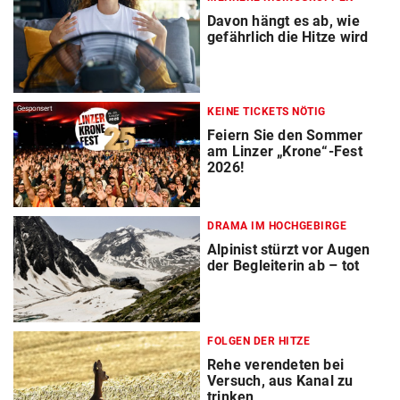
Davon hängt es ab, wie
gefährlich die Hitze wird
Gesponsert
KEINE TICKETS NÖTIG
Feiern Sie den Sommer
am Linzer „Krone“-Fest
2026!
DRAMA IM HOCHGEBIRGE
Alpinist stürzt vor Augen
der Begleiterin ab – tot
FOLGEN DER HITZE
Rehe verendeten bei
Versuch, aus Kanal zu
trinken