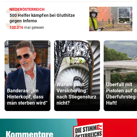
NIEDERÖSTERREICH
500 Helfer kämpfen bei Gluthitze
gegen Inferno
132.216
mal gelesen
Warum zahlt
Überfall mit
Banderas: „Im
Versicherung
Pistolen auf 
Hinterkopf, dass
nach Stiegensturz
Überfuhrsteg:
man sterben wird“
nicht?
Haft!