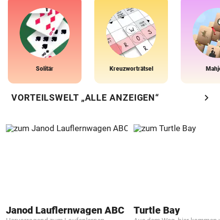
Solitär
Kreuzworträtsel
Mahj
chevron_right
VORTEILSWELT „ALLE ANZEIGEN“
Janod Lauflernwagen ABC
Turtle Bay