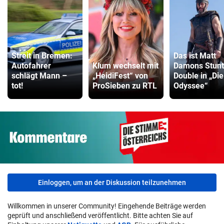
Streit in Bremen:
Das ist Matt
Autofahrer
Klum wechselt mit
Damons Stunt
schlägt Mann –
„HeidiFest“ von
Double in „Die
tot!
ProSieben zu RTL
Odyssee“
Einloggen, um an der Diskussion teilzunehmen
Willkommen in unserer Community! Eingehende Beiträge werden
geprüft und anschließend veröffentlicht. Bitte achten Sie auf