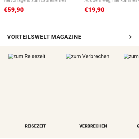
Hervorragend zum Laufenlernen
Aus dem Weg, hier kommen w
€59,90
€19,90
chevron_right
VORTEILSWELT MAGAZINE
REISEZEIT
VERBRECHEN