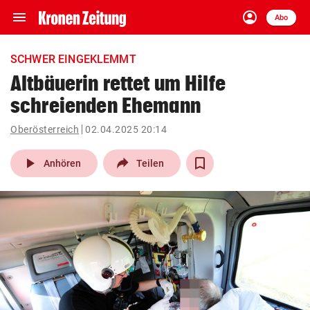
menu
account_circle
Navigation
Anmelden
Abo
close
Schließen
ein-/ausklappen
SCHWER EINGEKLEMMT
Abonnieren
Altbäuerin rettet um Hilfe
schreienden Ehemann
account_circle
arrow_right
Anmelden
Oberösterreich
02.04.2025 20:14
pin_drop
arrow_right
Bundesland auswäh
Wien
play_arrow
Anhören
Teilen
bookmark
Merkliste
Suchbegriff
search
eingeben