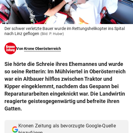
© Krone Multimedia GmbH & Co KG 2026
Muthgasse 2, 1190 Wien
Der schwer verletzte Bauer wurde im Rettungshelikopter ins Spital
nach Linz geflogen
(Bild: P. Huber)
Von
Krone Oberösterreich
Sie hörte die Schreie ihres Ehemannes und wurde
so seine Retterin: Im Mühlviertel in Oberösterreich
war ein Altbauer hilflos zwischen Traktor und
Kipper eingeklemmt, nachdem das Gespann bei
Reparaturarbeiten eingeknickt war. Die Landwirtin
reagierte geistesgegenwärtig und befreite ihren
Gatten.
Kronen Zeitung als bevorzugte Google-Quelle
hinzufügen