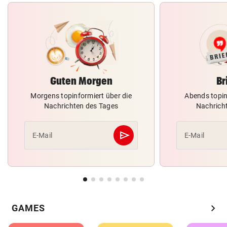
Guten Morgen
Br
Morgens topinformiert über die
Abends topin
Nachrichten des Tages
Nachrich
send
E-Mail
E-Mail
Abschicken
chevron_right
GAMES