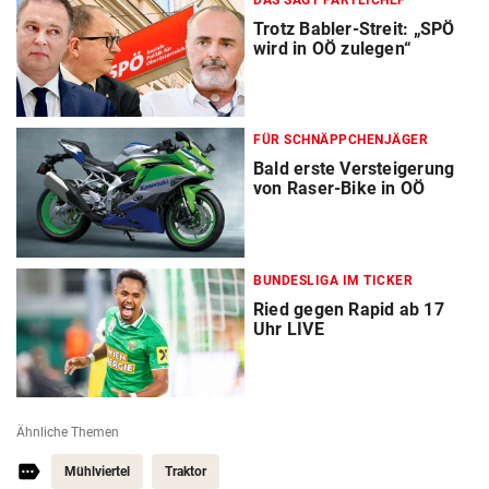
DAS SAGT PARTEICHEF
Trotz Babler-Streit: „SPÖ
wird in OÖ zulegen“
FÜR SCHNÄPPCHENJÄGER
Bald erste Versteigerung
von Raser-Bike in OÖ
BUNDESLIGA IM TICKER
Ried gegen Rapid ab 17
Uhr LIVE
Ähnliche Themen
Mühlviertel
Traktor