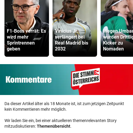
F1-Boss verrät: Es
Vinicius Jr.
Wegen Umba
wird mehr
verlängert bei
wurden Drittli
Sprintrennen
Real Madrid bis
Kicker zu
geben
2032
Nomaden
Da dieser Artikel älter als 18 Monate ist, ist zum jetzigen Zeitpunkt
kein Kommentieren mehr möglich.
Wir laden Sie ein, bei einer aktuelleren themenrelevanten Story
mitzudiskutieren:
Themenübersicht
.