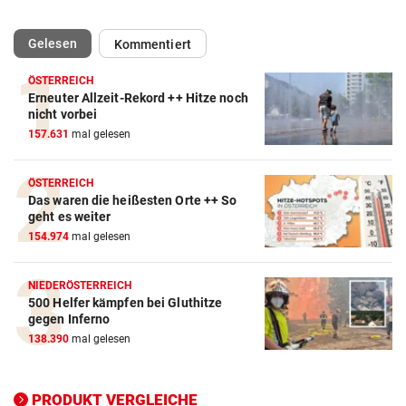
(ausgewählt)
Gelesen
Kommentiert
ÖSTERREICH
Erneuter Allzeit-Rekord ++ Hitze noch
Action-Cam Vergleich
nicht vorbei
157.631
mal gelesen
ZUM VERGLEICH
Crosstrainer Vergleich
ÖSTERREICH
Das waren die heißesten Orte ++ So
ZUM VERGLEICH
geht es weiter
154.974
mal gelesen
E-Bike Vergleich
ZUM VERGLEICH
NIEDERÖSTERREICH
500 Helfer kämpfen bei Gluthitze
Elektro-Scooter Vergleich
gegen Inferno
ZUM VERGLEICH
138.390
mal gelesen
Ergometer Vergleich
ZUM VERGLEICH
PRODUKT VERGLEICHE