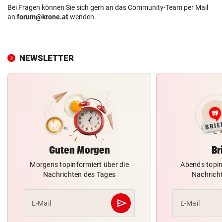
Bei Fragen können Sie sich gern an das Community-Team per Mail
an
forum@krone.at
wenden.
NEWSLETTER
Guten Morgen
Br
Morgens topinformiert über die
Abends topin
Nachrichten des Tages
Nachrich
send
E-Mail
E-Mail
Abschicken