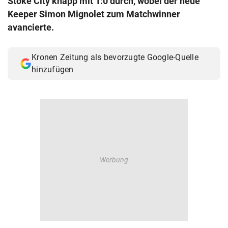
Stoke City knapp mit 1:0 durch, wobei der neue
© Krone Multimedia GmbH & Co KG 2026
Keeper Simon Mignolet zum Matchwinner
Muthgasse 2, 1190 Wien
avancierte.
Kronen Zeitung als bevorzugte Google-Quelle
hinzufügen