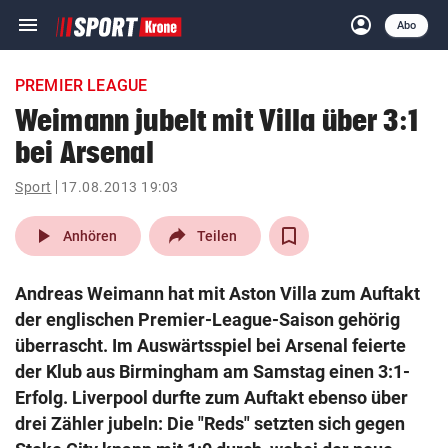
menu
account_circle
Navigation
Anmelden
Abo
close
Schließen
ein-/ausklappen
PREMIER LEAGUE
Abonnieren
Weimann jubelt mit Villa über 3:1
bei Arsenal
account_circle
arrow_right
Anmelden
Sport
17.08.2013 19:03
pin_drop
arrow_right
Bundesland auswäh
Wien
play_arrow
Anhören
Teilen
bookmark
Merkliste
Andreas Weimann hat mit Aston Villa zum Auftakt
der englischen Premier-League-Saison gehörig
Suchbegriff
überrascht. Im Auswärtsspiel bei Arsenal feierte
search
eingeben
der Klub aus Birmingham am Samstag einen 3:1-
Erfolg. Liverpool durfte zum Auftakt ebenso über
drei Zähler jubeln: Die "Reds" setzten sich gegen