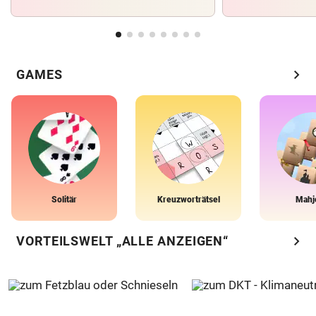
chevron_right
GAMES
Solitär
Kreuzworträtsel
Mahj
chevron_right
VORTEILSWELT „ALLE ANZEIGEN“