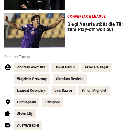
CONFERENCE LEAGUE
Sieg! Austria stößt die Tür
zum Play-off weit auf
Ähnliche Themen
Andreas Weimann
Olivier Giroud
Arsène Wenger
Wojciech Szczesny
Christian Benteke
Laurent Koscielny
Luis Suarez
Simon Mignolet
Birmingham
Liverpool
Stoke City
Auswärtsspiel