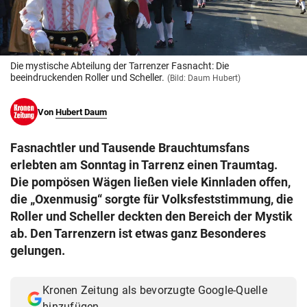
© Krone Multimedia GmbH & Co KG 2026
Muthgasse 2, 1190 Wien
Die mystische Abteilung der Tarrenzer Fasnacht: Die
beeindruckenden Roller und Scheller.
(Bild: Daum Hubert)
Von
Hubert Daum
Fasnachtler und Tausende Brauchtumsfans
erlebten am Sonntag in Tarrenz einen Traumtag.
Die pompösen Wägen ließen viele Kinnladen offen,
die „Oxenmusig“ sorgte für Volksfeststimmung, die
Roller und Scheller deckten den Bereich der Mystik
ab. Den Tarrenzern ist etwas ganz Besonderes
gelungen.
Kronen Zeitung als bevorzugte Google-Quelle
hinzufügen