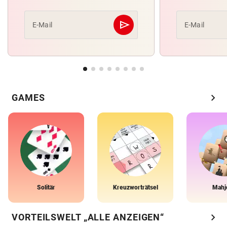
send
E-Mail
E-Mail
Abschicken
chevron_right
GAMES
Solitär
Kreuzworträtsel
Mahj
chevron_right
VORTEILSWELT „ALLE ANZEIGEN“