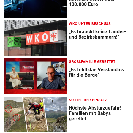
100.000 Euro
WKO UNTER BESCHUSS:
„Es braucht keine Länder-
und Bezirkskammern!“
GROSSFAMILIE GERETTET
„Es fehlt das Verständnis
für die Berge“
SO LIEF DER EINSATZ
Höchste Absturzgefahr!
Familien mit Babys
gerettet