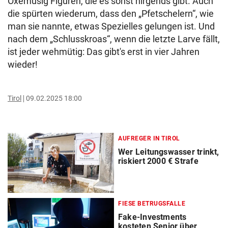
Oxemusig Figuren, die es sonst nirgends gibt. Auch
die spürten wiederum, dass den „Pfetschelern“, wie
man sie nannte, etwas Spezielles gelungen ist. Und
nach dem „Schlusskroas“, wenn die letzte Larve fällt,
ist jeder wehmütig: Das gibt's erst in vier Jahren
wieder!
Tirol
09.02.2025 18:00
AUFREGER IN TIROL
Wer Leitungswasser trinkt,
riskiert 2000 € Strafe
FIESE BETRUGSFALLE
Fake-Investments
kosteten Senior über