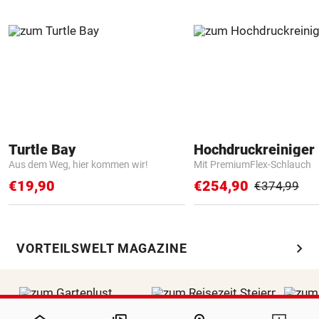
Turtle Bay
Hochdruckreiniger 
Aus dem Weg, hier kommen wir!
Mit PremiumFlex-Schlauch
€19,90
€254,90
€374,99
chevron_right
VORTEILSWELT MAGAZINE
NaN%