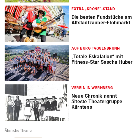
EXTRA „KRONE“-STAND
Die besten Fundstücke am
Altstadtzauber-Flohmarkt
AUF BURG TAGGENBRUNN
„Totale Eskalation“ mit
Fitness-Star Sascha Huber
VEREIN IN WERNBERG
Neue Chronik nennt
älteste Theatergruppe
Kärntens
Ähnliche Themen