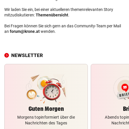
Wir laden Sie ein, bei einer aktuelleren themenrelevanten Story
mitzudiskutieren:
Themenübersicht
.
Bei Fragen können Sie sich gern an das Community-Team per Mail
an
forum@krone.at
wenden.
NEWSLETTER
Guten Morgen
Br
Morgens topinformiert über die
Abends topin
Nachrichten des Tages
Nachrich