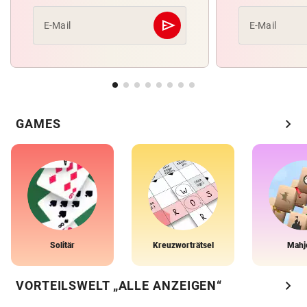
send
E-Mail
E-Mail
Abschicken
chevron_right
GAMES
Solitär
Kreuzworträtsel
Mahj
chevron_right
VORTEILSWELT „ALLE ANZEIGEN“