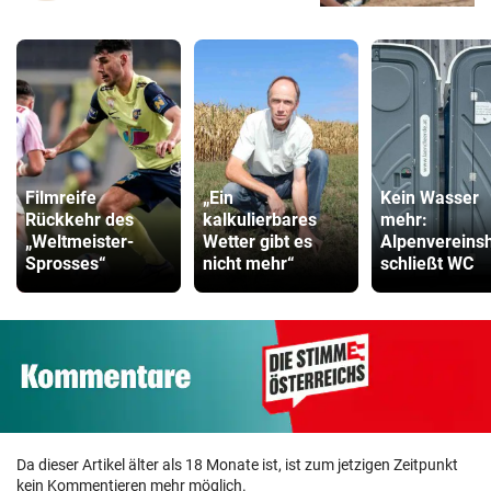
Filmreife
„Ein
Kein Wasser
Rückkehr des
kalkulierbares
mehr:
„Weltmeister-
Wetter gibt es
Alpenvereins
Sprosses“
nicht mehr“
schließt WC
Da dieser Artikel älter als 18 Monate ist, ist zum jetzigen Zeitpunkt
kein Kommentieren mehr möglich.