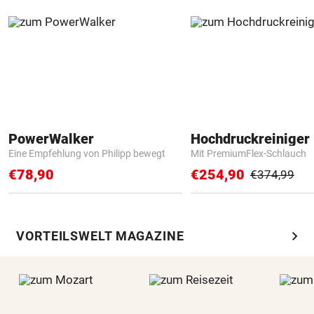
PowerWalker
Hochdruckreiniger 
Eine Empfehlung von Philipp bewegt
Mit PremiumFlex-Schlauch
€78,90
€254,90
€374,99
chevron_right
VORTEILSWELT MAGAZINE