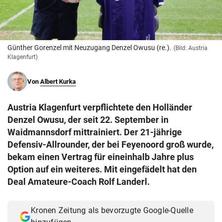
© Krone Multimedia GmbH & Co KG 2026
Muthgasse 2, 1190 Wien
Günther Gorenzel mit Neuzugang Denzel Owusu (re.).
(Bild: Austria
Klagenfurt)
Von
Albert Kurka
Austria Klagenfurt verpflichtete den Holländer
Denzel Owusu, der seit 22. September in
Waidmannsdorf mittrainiert. Der 21-jährige
Defensiv-Allrounder, der bei Feyenoord groß wurde,
bekam einen Vertrag für eineinhalb Jahre plus
Option auf ein weiteres. Mit eingefädelt hat den
Deal Amateure-Coach Rolf Landerl.
Kronen Zeitung als bevorzugte Google-Quelle