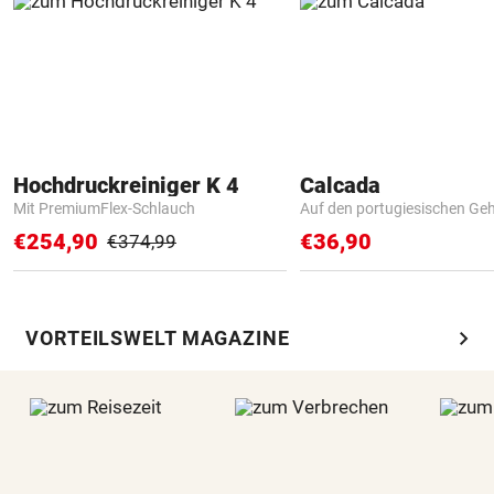
Hochdruckreiniger K 4
Calcada
Mit PremiumFlex-Schlauch
Auf den portugiesischen G
€254,90
€36,90
€374,99
chevron_right
VORTEILSWELT MAGAZINE