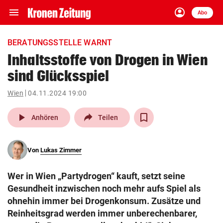
menu
account_circle
Navigation
Anmelden
Abo
close
Schließen
ein-/ausklappen
BERATUNGSSTELLE WARNT
Abonnieren
Inhaltsstoffe von Drogen in Wien
sind Glücksspiel
account_circle
arrow_right
Anmelden
Wien
04.11.2024 19:00
pin_drop
arrow_right
Bundesland auswäh
Wien
play_arrow
Anhören
Teilen
bookmark
Merkliste
Von
Lukas Zimmer
Suchbegriff
search
Wer in Wien „Partydrogen“ kauft, setzt seine
eingeben
Gesundheit inzwischen noch mehr aufs Spiel als
ohnehin immer bei Drogenkonsum. Zusätze und
Reinheitsgrad werden immer unberechenbarer,