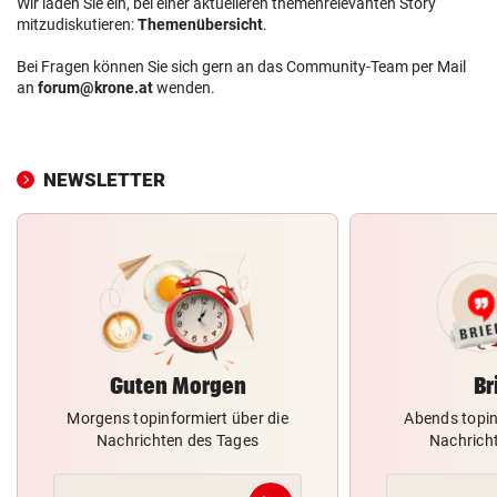
Wir laden Sie ein, bei einer aktuelleren themenrelevanten Story
mitzudiskutieren:
Themenübersicht
.
Bei Fragen können Sie sich gern an das Community-Team per Mail
an
forum@krone.at
wenden.
NEWSLETTER
Guten Morgen
Br
Morgens topinformiert über die
Abends topin
Nachrichten des Tages
Nachrich