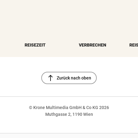
REISEZEIT
VERBRECHEN
REI
north
Zurück nach oben
© Krone Multimedia GmbH & Co KG 2026
Muthgasse 2, 1190 Wien
NaN%