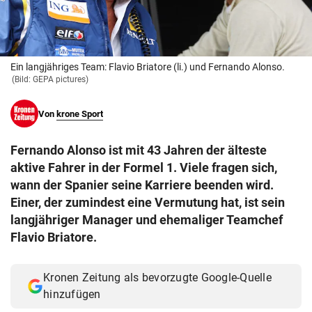
© Krone Multimedia GmbH & Co KG 2026
Muthgasse 2, 1190 Wien
Ein langjähriges Team: Flavio Briatore (li.) und Fernando Alonso.
(Bild: GEPA pictures)
Von
krone Sport
Fernando Alonso ist mit 43 Jahren der älteste
aktive Fahrer in der Formel 1. Viele fragen sich,
wann der Spanier seine Karriere beenden wird.
Einer, der zumindest eine Vermutung hat, ist sein
langjähriger Manager und ehemaliger Teamchef
Flavio Briatore.
Kronen Zeitung als bevorzugte Google-Quelle
hinzufügen