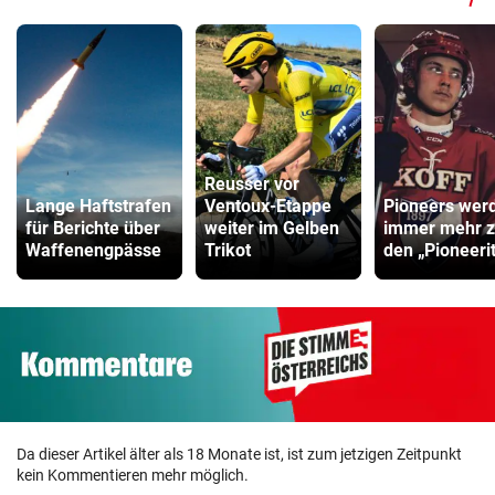
Reusser vor
Lange Haftstrafen
Ventoux-Etappe
Pioneers wer
für Berichte über
weiter im Gelben
immer mehr 
Waffenengpässe
Trikot
den „Pioneeri
Da dieser Artikel älter als 18 Monate ist, ist zum jetzigen Zeitpunkt
kein Kommentieren mehr möglich.