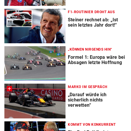
F1-ROUTINIER DROHT AUS
Steiner rechnet ab: „Ist
sein letztes Jahr dort!“
„KÖNNEN NIRGENDS HIN“
Formel 1: Europa wäre bei
Absagen letzte Hoffnung
MARKO IM GESPRÄCH
„Darauf würde ich
sicherlich nichts
verwetten“
KOMMT VON KONKURRENT