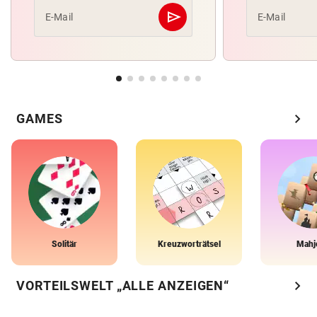
send
E-Mail
E-Mail
Abschicken
chevron_right
GAMES
Solitär
Kreuzworträtsel
Mahj
chevron_right
VORTEILSWELT „ALLE ANZEIGEN“