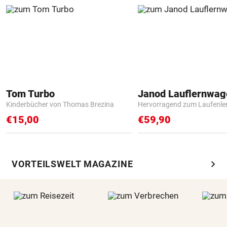
Tom Turbo
Janod Lauflernwa
Kinderbücher von Thomas Brezina
Hervorragend zum Laufenle
€15,00
€59,90
chevron_right
VORTEILSWELT MAGAZINE