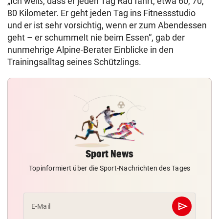
„Ich weiß, dass er jeden Tag Rad fährt, etwa 60, 70,
80 Kilometer. Er geht jeden Tag ins Fitnessstudio
und er ist sehr vorsichtig, wenn er zum Abendessen
geht – er schummelt nie beim Essen“, gab der
nunmehrige Alpine-Berater Einblicke in den
Trainingsalltag seines Schützlings.
Sport News
Topinformiert über die Sport-Nachrichten des Tages
send
E-Mail
Abschicken