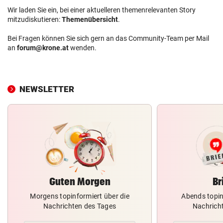
Wir laden Sie ein, bei einer aktuelleren themenrelevanten Story
mitzudiskutieren:
Themenübersicht
.
Bei Fragen können Sie sich gern an das Community-Team per Mail
an
forum@krone.at
wenden.
NEWSLETTER
Guten Morgen
Br
Morgens topinformiert über die
Abends topin
Nachrichten des Tages
Nachrich