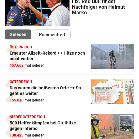
Fix: Red Bull findet
Nachfolger von Helmut
Marko
(ausgewählt)
Gelesen
Kommentiert
ÖSTERREICH
Erneuter Allzeit-Rekord ++ Hitze noch
Action-Cam Vergleich
nicht vorbei
157.668
mal gelesen
ZUM VERGLEICH
Crosstrainer Vergleich
ÖSTERREICH
Das waren die heißesten Orte ++ So
ZUM VERGLEICH
geht es weiter
155.010
mal gelesen
E-Bike Vergleich
ZUM VERGLEICH
NIEDERÖSTERREICH
500 Helfer kämpfen bei Gluthitze
Elektro-Scooter Vergleich
gegen Inferno
ZUM VERGLEICH
138.429
mal gelesen