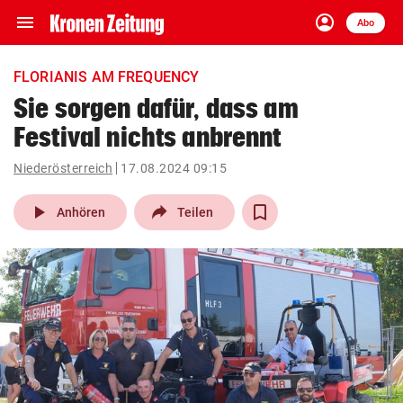
menu
account_circle
Navigation
Anmelden
Abo
close
Schließen
ein-/ausklappen
FLORIANIS AM FREQUENCY
Abonnieren
Sie sorgen dafür, dass am
Festival nichts anbrennt
account_circle
arrow_right
Anmelden
Niederösterreich
17.08.2024 09:15
pin_drop
arrow_right
Bundesland auswäh
Wien
play_arrow
Anhören
Teilen
bookmark
Merkliste
Suchbegriff
search
eingeben