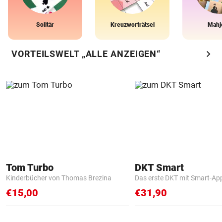
Solitär
Kreuzworträtsel
Mahj
chevron_right
VORTEILSWELT „ALLE ANZEIGEN“
Tom Turbo
DKT Smart
Kinderbücher von Thomas Brezina
Das erste DKT mit Smart-Ap
€15,00
€31,90