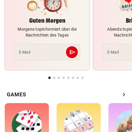
Guten Morgen
Br
Morgens topinformiert über die
Abends topin
Nachrichten des Tages
Nachrich
send
E-Mail
E-Mail
Abschicken
chevron_right
GAMES