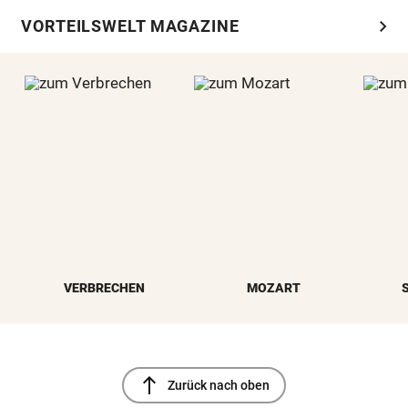
chevron_right
VORTEILSWELT MAGAZINE
VERBRECHEN
MOZART
north
Zurück nach oben