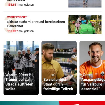
151.611
mal gelesen
WINTERSPORT
Skistar sucht mit Freund bereits einen
Bauernhof
118.827
mal gelesen
Warum 99ers-
„Gute
Trainer bei La
So viel entgeht
Ausgangslage 
Strada auftreten
Staat durch
für Salzburg
wollte
freiwillige Teilzeit
essenziell“