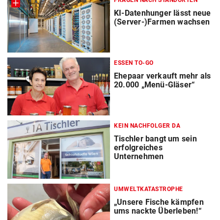
FRAGEN NACH STANDORTEN
KI-Datenhunger lässt neue
(Server-)Farmen wachsen
ESSEN TO-GO
Ehepaar verkauft mehr als
20.000 „Menü-Gläser“
KEIN NACHFOLGER DA
Tischler bangt um sein
erfolgreiches
Unternehmen
UMWELTKATASTROPHE
„Unsere Fische kämpfen
ums nackte Überleben!“