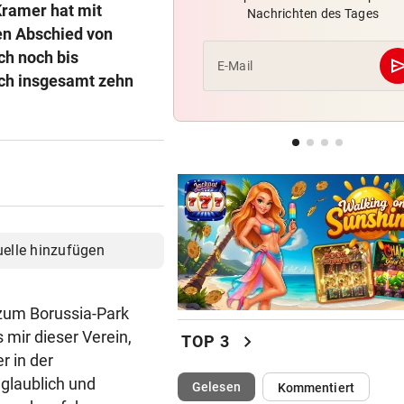
Kramer hat mit
Nachrichten des Tages
Irre! Salzburg – Pafos wegen
en Abschied von
Sintflut unterbrochen
ch noch bis
se
E-Mail
ach insgesamt zehn
WUNDER MUSS HER
Fünfmal probiert – einmal ge
Sturm Kraftakt!
LUCKENEDERS HIGHLIGHT
„Auf das Foto bin ich stolz – 
die Gelbe auch“
uelle hinzufügen
 zum Borussia-Park
mir dieser Verein,
chevron_right
TOP 3
r in der
nglaublich und
(ausgewählt)
Gelesen
Kommentiert