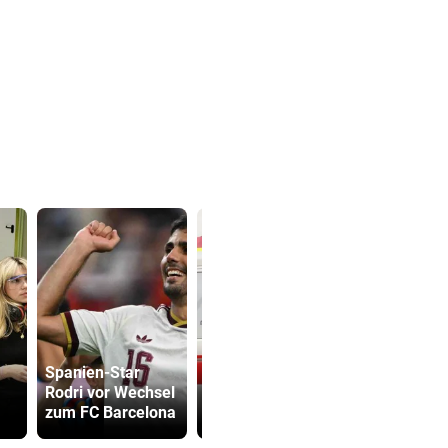
Siebenjähriger
Spanien-Star
Bub auf der
TV-Star geh
Rodri vor Wechsel
Straße von Auto
Kanzler St
zum FC Barcelona
gerammt
hart ins Ger