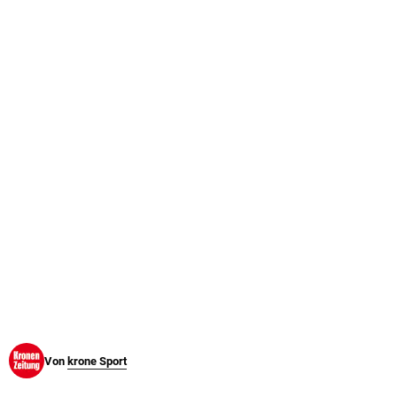
© Krone Multimedia GmbH & Co KG 2026
Muthgasse 2, 1190 Wien
Von
krone Sport