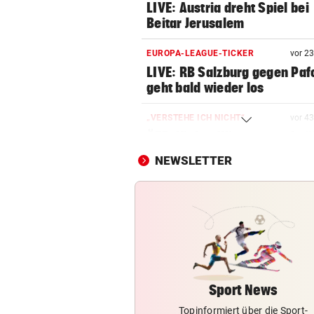
LIVE: Austria dreht Spiel bei
Beitar Jerusalem
EUROPA-LEAGUE-TICKER
vor 2
LIVE: RB Salzburg gegen Paf
geht bald wieder los
„VERSTEHE ICH NICHT“
vor 4
ÖFB-Kicker Wimmer packt ü
Morddrohungen aus
NEWSLETTER
ABSCHIED AUS ENGLAND
Spanien-Star Rodri vor Wec
zum FC Barcelona
CONFERENCE LEAGUE
Später Doppelschlag fixiert
Rapid-Sieg in Estland
Sport News
Topinformiert über die Sport-
MITTEN IN HITZEWELLE