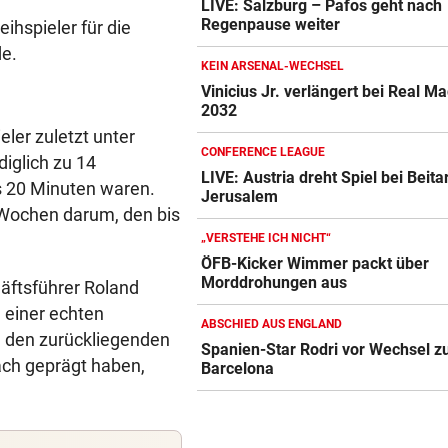
LIVE: Salzburg – Pafos geht nach
Regenpause weiter
ihspieler für die
de.
KEIN ARSENAL-WECHSEL
Vinicius Jr. verlängert bei Real Ma
2032
ler zuletzt unter
CONFERENCE LEAGUE
iglich zu 14
LIVE: Austria dreht Spiel bei Beita
s 20 Minuten waren.
Jerusalem
 Wochen darum, den bis
„VERSTEHE ICH NICHT“
ÖFB-Kicker Wimmer packt über
Morddrohungen aus
häftsführer Roland
u einer echten
ABSCHIED AUS ENGLAND
n den zurückliegenden
Spanien-Star Rodri vor Wechsel 
ach geprägt haben,
Barcelona