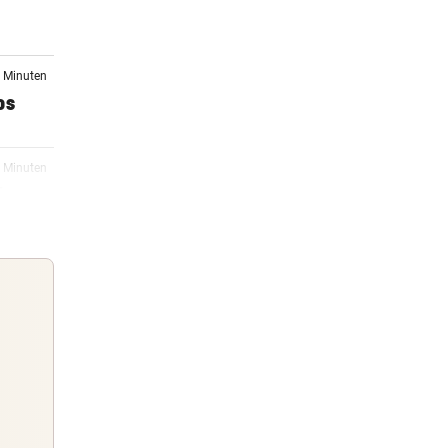
3 Minuten
os
3 Minuten
ber
18:07
hsel
17:53
Guten Morgen
Morgens topinformiert über die
17:32