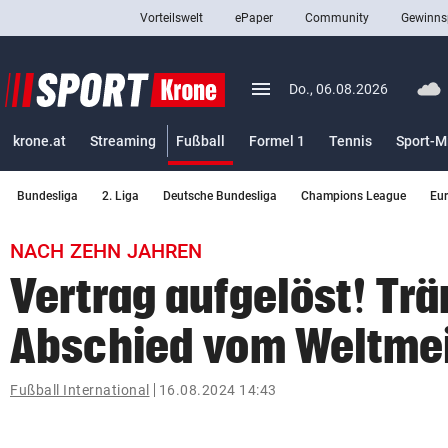
Vorteilswelt
ePaper
Community
Gewinns
close
Schließen
menu
Menü aufklappen
Do., 06.08.2026
Abonnieren
(ausgewählt)
krone.at
Streaming
Fußball
Formel 1
Tennis
Sport-M
account_circle
arrow_right
Anmelden
Bundesliga
2. Liga
Deutsche Bundesliga
Champions League
Eu
pin_drop
arrow_right
Bundesland auswäh
Wien
NACH ZEHN JAHREN
bookmark
Merkliste
Vertrag aufgelöst! Tr
Abschied vom Weltmei
Suchbegriff
search
eingeben
Fußball International
16.08.2024 14:43