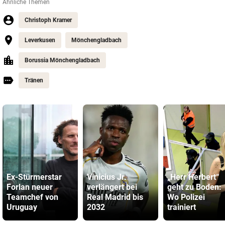
Ähnliche Themen
Christoph Kramer
Leverkusen
Mönchengladbach
Borussia Mönchengladbach
Tränen
Ex-Stürmerstar
Vinicius Jr.
„Herr Herbert“
Forlan neuer
verlängert bei
geht zu Boden:
Teamchef von
Real Madrid bis
Wo Polizei
Uruguay
2032
trainiert