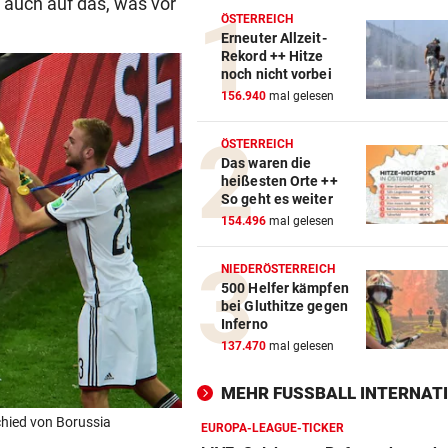
h auch auf das, was vor
ÖSTERREICH
Erneuter Allzeit-
Rekord ++ Hitze
noch nicht vorbei
156.940
mal gelesen
ÖSTERREICH
Das waren die
heißesten Orte ++
So geht es weiter
154.496
mal gelesen
NIEDERÖSTERREICH
500 Helfer kämpfen
bei Gluthitze gegen
Inferno
137.470
mal gelesen
MEHR FUSSBALL INTERNATI
chied von Borussia
EUROPA-LEAGUE-TICKER