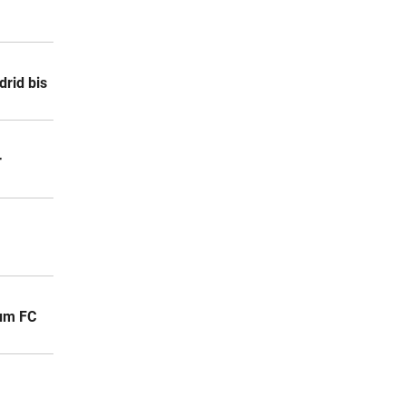
drid bis
r
zum FC