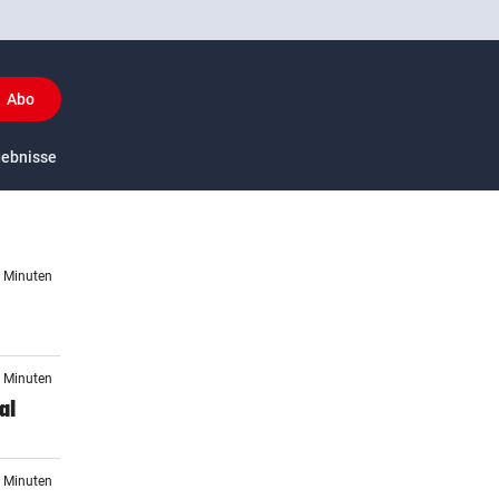
Abo
y
gebnisse
US-Sport
7 Minuten
2 Minuten
al
0 Minuten