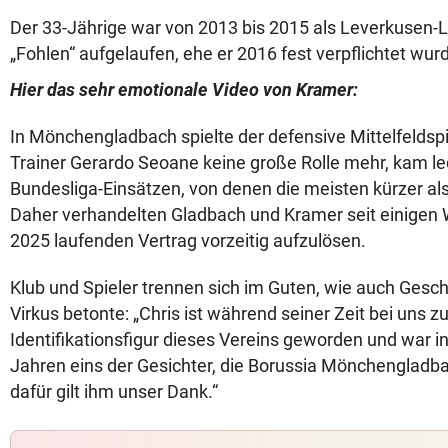
Der 33-Jährige war von 2013 bis 2015 als Leverkusen-Le
„Fohlen“ aufgelaufen, ehe er 2016 fest verpflichtet wur
Hier das sehr emotionale Video von Kramer:
In Mönchengladbach spielte der defensive Mittelfeldspie
Trainer Gerardo Seoane keine große Rolle mehr, kam led
Bundesliga-Einsätzen, von denen die meisten kürzer al
Daher verhandelten Gladbach und Kramer seit einigen
2025 laufenden Vertrag vorzeitig aufzulösen.
Klub und Spieler trennen sich im Guten, wie auch Gesc
Virkus betonte: „Chris ist während seiner Zeit bei uns z
Identifikationsfigur dieses Vereins geworden und war i
Jahren eins der Gesichter, die Borussia Mönchengladb
dafür gilt ihm unser Dank.“