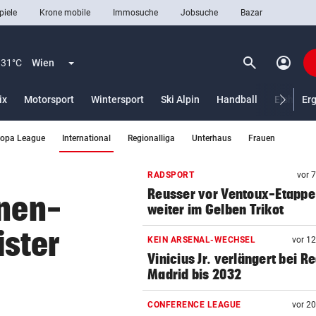
piele
Krone mobile
Immosuche
Jobsuche
Bazar
search
account_circle
Menü aufklappen
Suchen
31°C
Wien
ix
Motorsport
Wintersport
Ski Alpin
Handball
Eishocke
Er
(ausgewählt)
ropa League
International
Regionalliga
Unterhaus
Frauen
len
RADSPORT
vor 
Reusser vor Ventoux-Etappe
änen-
weiter im Gelben Trikot
ster
KEIN ARSENAL-WECHSEL
vor 1
Vinicius Jr. verlängert bei Re
Madrid bis 2032
CONFERENCE LEAGUE
vor 2