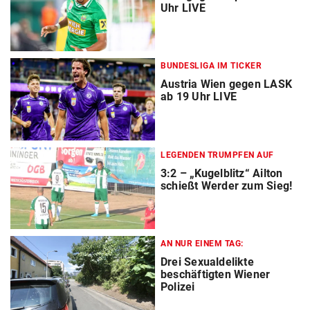
Uhr LIVE
BUNDESLIGA IM TICKER
Austria Wien gegen LASK
ab 19 Uhr LIVE
LEGENDEN TRUMPFEN AUF
3:2 – „Kugelblitz“ Ailton
schießt Werder zum Sieg!
AN NUR EINEM TAG:
Drei Sexualdelikte
beschäftigten Wiener
Polizei