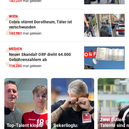
147.259
mal gelesen
WIEN
Cobra stürmt Dorotheum, Täter ist
verschwunden
143.983
mal gelesen
MEDIEN
Neuer Skandal! ORF dreht 64.000
Gebührenzahlern ab
116.280
mal gelesen
Zwei Bullen-
Top-Talent klopft
Sekerlioglu:
Talente sind 