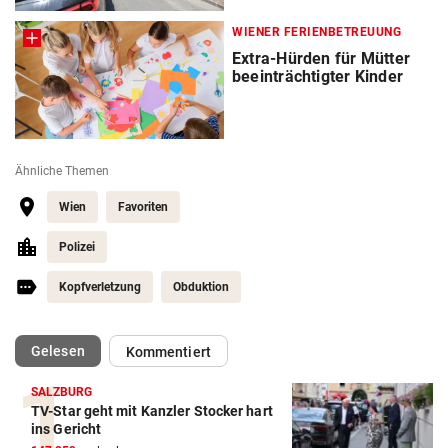
WIENER FERIENBETREUUNG
Extra-Hürden für Mütter
beeinträchtigter Kinder
Ähnliche Themen
Wien
Favoriten
Polizei
Kopfverletzung
Obduktion
(ausgewählt)
Gelesen
Kommentiert
SALZBURG
TV-Star geht mit Kanzler Stocker hart
ins Gericht