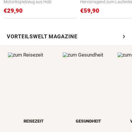
Motorikspielzeug aus Holz
Hervorragend zum Laufenle
€29,90
€59,90
chevron_right
VORTEILSWELT MAGAZINE
REISEZEIT
GESUNDHEIT