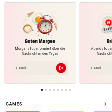
Guten Morgen
Br
Morgens topinformiert über die
Abends topin
Nachrichten des Tages
Nachrich
send
E-Mail
E-Mail
Abschicken
chevron_right
GAMES