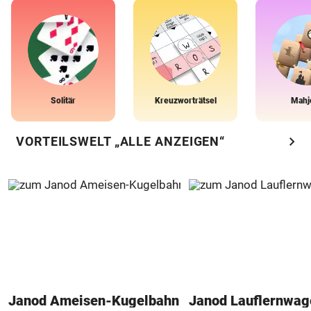
Solitär
Kreuzworträtsel
Mahj
chevron_right
VORTEILSWELT „ALLE ANZEIGEN“
Janod Ameisen-Kugelbahn
Janod Lauflernwa