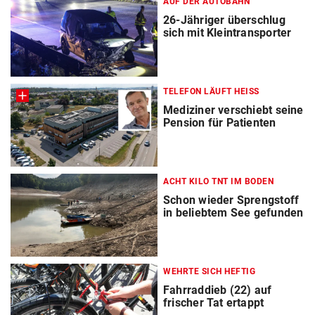
AUF DER AUTOBAHN
26-Jähriger überschlug
sich mit Kleintransporter
TELEFON LÄUFT HEISS
Mediziner verschiebt seine
Pension für Patienten
ACHT KILO TNT IM BODEN
Schon wieder Sprengstoff
in beliebtem See gefunden
WEHRTE SICH HEFTIG
Fahrraddieb (22) auf
frischer Tat ertappt