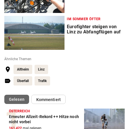
IM SOMMER ÖFTER
Eurofighter steigen von
Linz zu Abfangflügen auf
Ähnliche Themen
Altheim
Linz
Überfall
Trafik
(ausgewählt)
Gelesen
Kommentiert
ÖSTERREICH
Erneuter Allzeit-Rekord ++ Hitze noch
nicht vorbei
161.422
mal gelesen