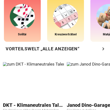
Solitär
Kreuzworträtsel
Mahj
chevron_right
VORTEILSWELT „ALLE ANZEIGEN“
DKT - Klimaneutrales Talent
Janod Dino-Garag