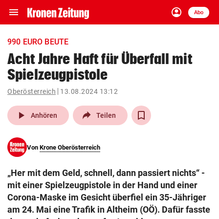
menu
account_circle
Navigation
Anmelden
Abo
close
Schließen
ein-/ausklappen
990 EURO BEUTE
Abonnieren
Acht Jahre Haft für Überfall mit
Spielzeugpistole
account_circle
arrow_right
Anmelden
Oberösterreich
13.08.2024 13:12
pin_drop
arrow_right
Bundesland auswäh
Wien
play_arrow
Anhören
Teilen
bookmark
Merkliste
Von
Krone Oberösterreich
Suchbegriff
search
„Her mit dem Geld, schnell, dann passiert nichts“ -
eingeben
mit einer Spielzeugpistole in der Hand und einer
Corona-Maske im Gesicht überfiel ein 35-Jähriger
am 24. Mai eine Trafik in Altheim (OÖ). Dafür fasste