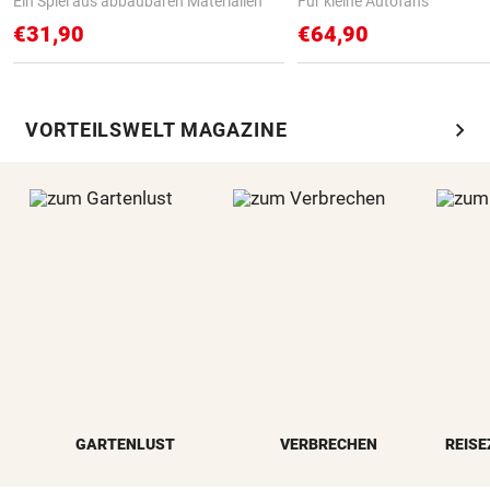
Ein Spiel aus abbaubaren Materialien
Für kleine Autofans
€31,90
€64,90
chevron_right
VORTEILSWELT MAGAZINE
GARTENLUST
VERBRECHEN
REISE