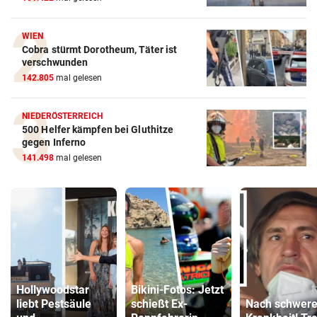
WIEN
Cobra stürmt Dorotheum, Täter ist
verschwunden
142.805
mal gelesen
NIEDERÖSTERREICH
500 Helfer kämpfen bei Gluthitze
gegen Inferno
141.498
mal gelesen
Hollywoodstar
Bikini-Fotos: Jetzt
liebt Pestsäule
schießt Ex-
Nach schwere