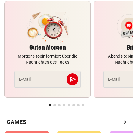
Guten Morgen
Br
Morgens topinformiert über die
Abends topin
Nachrichten des Tages
Nachrich
send
E-Mail
E-Mail
Abschicken
chevron_right
GAMES