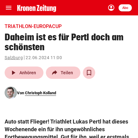
menu
account_circle
Navigation
Anmelden
Abo
close
Schließen
ein-/ausklappen
TRIATHLON-EUROPACUP
Abonnieren
Daheim ist es für Pertl doch am
schönsten
account_circle
arrow_right
Anmelden
Salzburg
22.06.2024 11:00
pin_drop
arrow_right
Bundesland auswäh
Wien
play_arrow
Anhören
Teilen
bookmark
Merkliste
Von
Christoph Kolland
Suchbegriff
search
eingeben
Auto statt Flieger! Triathlet Lukas Pertl hat dieses
Wochenende ein für ihn ungewöhnliches
Fortbewegungsmittel. Gut für ihn, weil er erstmals