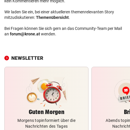
kein Kommentieren mehr möglich.
Wir laden Sie ein, bei einer aktuelleren themenrelevanten Story
mitzudiskutieren:
Themenübersicht
.
Bei Fragen können Sie sich gern an das Community-Team per Mail
an
forum@krone.at
wenden.
NEWSLETTER
Guten Morgen
Br
Morgens topinformiert über die
Abends topin
Nachrichten des Tages
Nachrich