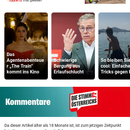
135.612
mal gelesen
Das
Agentenabenteue
Schwierige
So bleiben Si
r „The Train“
Bergung aus
cool: Einfach
kommt ins Kino
Erlaufschlucht
Tricks gegen 
Da dieser Artikel älter als 18 Monate ist, ist zum jetzigen Zeitpunkt