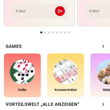
send
E-Mail
E-Mail
Abschicken
chevron_right
GAMES
Solitär
Kreuzworträtsel
Mahj
chevron_right
VORTEILSWELT „ALLE ANZEIGEN“