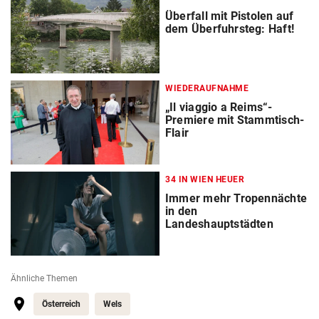
Überfall mit Pistolen auf
dem Überfuhrsteg: Haft!
WIEDERAUFNAHME
„Il viaggio a Reims“-
Premiere mit Stammtisch-
Flair
34 IN WIEN HEUER
Immer mehr Tropennächte
in den
Landeshauptstädten
Ähnliche Themen
Österreich
Wels