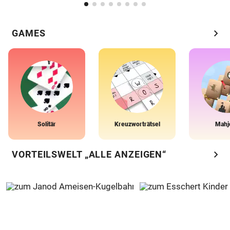
chevron_right
GAMES
Solitär
Kreuzworträtsel
Mahj
chevron_right
VORTEILSWELT „ALLE ANZEIGEN“