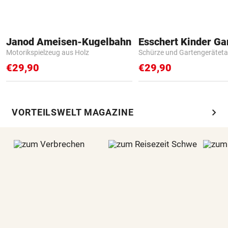
Janod Ameisen-Kugelbahn
Motorikspielzeug aus Holz
Schürze und Gartengerätet
€29,90
€29,90
chevron_right
VORTEILSWELT MAGAZINE