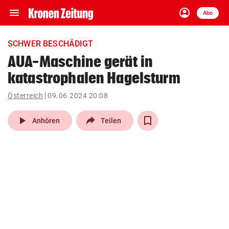
menu
account_circle
Navigation
Anmelden
Abo
close
Schließen
ein-/ausklappen
SCHWER BESCHÄDIGT
Abonnieren
AUA-Maschine gerät in
katastrophalen Hagelsturm
account_circle
arrow_right
Anmelden
Österreich
09.06.2024 20:08
pin_drop
arrow_right
Bundesland auswäh
Wien
play_arrow
Anhören
Teilen
bookmark
Merkliste
Suchbegriff
search
eingeben