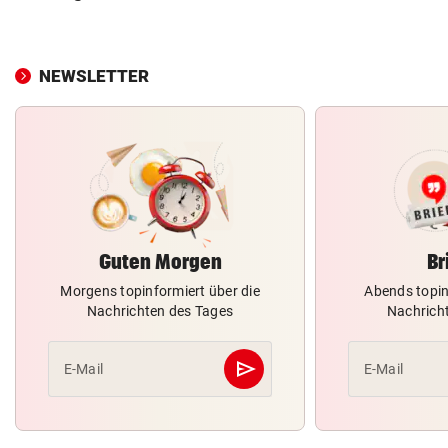
NEWSLETTER
Guten Morgen
Br
Morgens topinformiert über die
Abends topin
Nachrichten des Tages
Nachrich
send
E-Mail
E-Mail
Abschicken