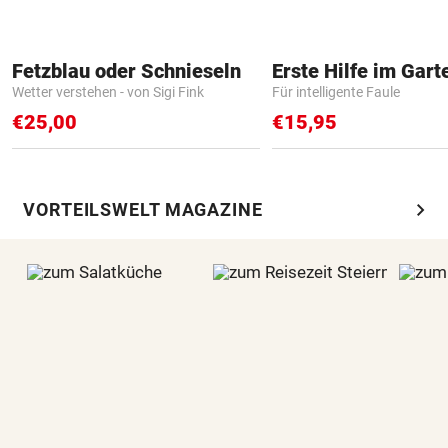
Fetzblau oder Schnieseln
Erste Hilfe im Gart
Wetter verstehen - von Sigi Fink
Für intelligente Faule
€25,00
€15,95
chevron_right
VORTEILSWELT MAGAZINE