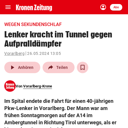
menu
account_circle
Navigation
Anmelden
Abo
close
Schließen
ein-/ausklappen
WEGEN SEKUNDENSCHLAF
Abonnieren
Lenker kracht im Tunnel gegen
Aufpralldämpfer
account_circle
arrow_right
Anmelden
Vorarlberg
26.05.2024 13:05
pin_drop
arrow_right
Bundesland auswäh
Wien
play_arrow
Anhören
Teilen
bookmark
Merkliste
Von
Vorarlberg-Krone
Suchbegriff
search
Im Spital endete die Fahrt für einen 40-jährigen
eingeben
Pkw-Lenker in Vorarlberg. Der Mann war am
frühen Sonntagmorgen auf der A14 im
Ambergtunnel in Richtung Tirol unterwegs, als er