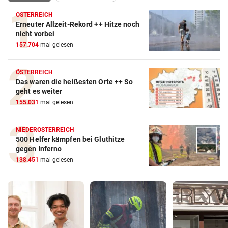
ÖSTERREICH
Erneuter Allzeit-Rekord ++ Hitze noch
nicht vorbei
157.704
mal gelesen
ÖSTERREICH
Das waren die heißesten Orte ++ So
geht es weiter
155.031
mal gelesen
NIEDERÖSTERREICH
500 Helfer kämpfen bei Gluthitze
gegen Inferno
138.451
mal gelesen