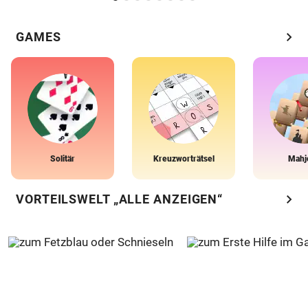
chevron_right
GAMES
Solitär
Kreuzworträtsel
Mahj
chevron_right
VORTEILSWELT „ALLE ANZEIGEN“