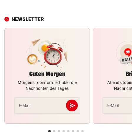
NEWSLETTER
Guten Morgen
Br
Morgens topinformiert über die
Abends topin
Nachrichten des Tages
Nachrich
send
E-Mail
E-Mail
Abschicken