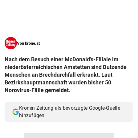
© Krone Multimedia GmbH & Co KG 2026
Muthgasse 2, 1190 Wien
Von
krone.at
Nach dem Besuch einer McDonald’s-Filiale im
niederösterreichischen Amstetten sind Dutzende
Menschen an Brechdurchfall erkrankt. Laut
Bezirkshauptmannschaft wurden bisher 50
Norovirus-Fälle gemeldet.
Kronen Zeitung als bevorzugte Google-Quelle
hinzufügen