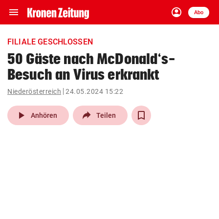
menu
account_circle
Navigation
Anmelden
Abo
close
Schließen
ein-/ausklappen
FILIALE GESCHLOSSEN
Abonnieren
50 Gäste nach McDonald‘s-
Besuch an Virus erkrankt
account_circle
arrow_right
Anmelden
Niederösterreich
24.05.2024 15:22
pin_drop
arrow_right
Bundesland auswäh
Wien
play_arrow
Anhören
Teilen
bookmark
Merkliste
Suchbegriff
search
eingeben