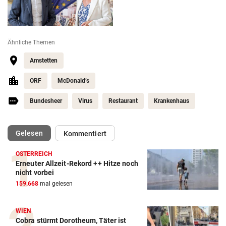
Ähnliche Themen
Amstetten
ORF
McDonald’s
Bundesheer
Virus
Restaurant
Krankenhaus
(ausgewählt)
Gelesen
Kommentiert
ÖSTERREICH
Erneuter Allzeit-Rekord ++ Hitze noch
nicht vorbei
159.668
mal gelesen
WIEN
Cobra stürmt Dorotheum, Täter ist