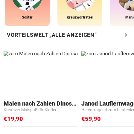
Solitär
Kreuzworträtsel
Mahj
chevron_right
VORTEILSWELT „ALLE ANZEIGEN“
Malen nach Zahlen Dinosaurier
Janod Lauflernwa
Kreativer Malspaß für Kinder
Hervorragend zum Laufenle
€19,90
€59,90