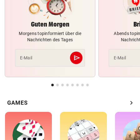
Guten Morgen
Br
Morgens topinformiert über die
Abends topin
Nachrichten des Tages
Nachrich
send
E-Mail
E-Mail
Abschicken
chevron_right
GAMES