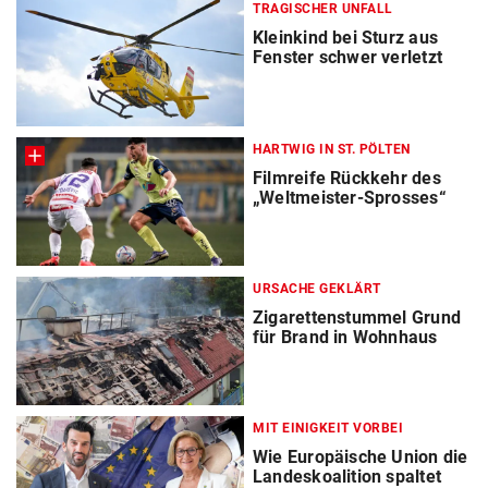
TRAGISCHER UNFALL
Kleinkind bei Sturz aus
Fenster schwer verletzt
HARTWIG IN ST. PÖLTEN
Filmreife Rückkehr des
„Weltmeister-Sprosses“
URSACHE GEKLÄRT
Zigarettenstummel Grund
für Brand in Wohnhaus
MIT EINIGKEIT VORBEI
Wie Europäische Union die
Landeskoalition spaltet