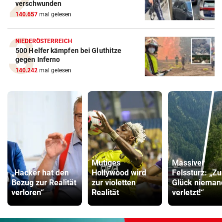
verschwunden
140.657
mal gelesen
NIEDERÖSTERREICH
500 Helfer kämpfen bei Gluthitze
gegen Inferno
140.242
mal gelesen
Mutiges
Massiver
„Hacker hat den
Hollywood wird
Felssturz: „Z
Bezug zur Realität
zur violetten
Glück nieman
verloren“
Realität
verletzt!“