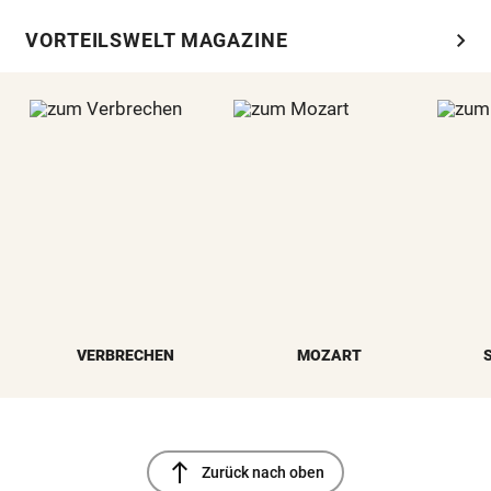
chevron_right
VORTEILSWELT MAGAZINE
VERBRECHEN
MOZART
north
Zurück nach oben