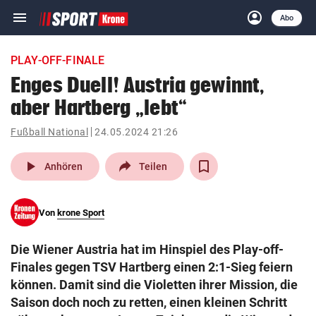
menu
account_circle
Navigation
Anmelden
Abo
close
Schließen
ein-/ausklappen
PLAY-OFF-FINALE
Abonnieren
Enges Duell! Austria gewinnt,
aber Hartberg „lebt“
account_circle
arrow_right
Anmelden
Fußball National
24.05.2024 21:26
pin_drop
arrow_right
Bundesland auswäh
Wien
play_arrow
Anhören
Teilen
bookmark
Merkliste
Von
krone Sport
Suchbegriff
search
Die Wiener Austria hat im Hinspiel des Play-off-
eingeben
Finales gegen TSV Hartberg einen 2:1-Sieg feiern
können. Damit sind die Violetten ihrer Mission, die
Saison doch noch zu retten, einen kleinen Schritt