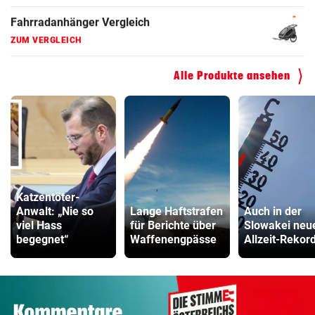
Kinderfahrrad Vergleich
ZUM VERGLEICH
Alle Produkte ansehen
Katzentöter-
Anwalt: „Nie so
Lange Haftstrafen
Auch in der
viel Hass
für Berichte über
Slowakei neu
begegnet“
Waffenengpässe
Allzeit-Rekor