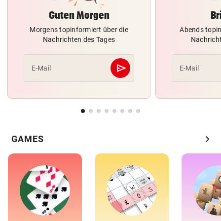
Guten Morgen
Br
Morgens topinformiert über die
Abends topin
Nachrichten des Tages
Nachrich
send
E-Mail
E-Mail
Abschicken
chevron_right
GAMES