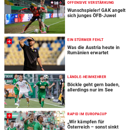
OFFENSIVE VERSTÄRKUNG
Wunschspieler! GAK angelt
sich junges ÖFB-Juwel
EIN STÜRMER FEHLT
Was die Austria heute in
Rumänien erwartet
LÄNDLE-HEIMKEHRER
Böckle geht gern baden,
allerdings nur im See
RAPID IM EUROPACUP
„Wir kämpfen für
Österreich – sonst sinkt