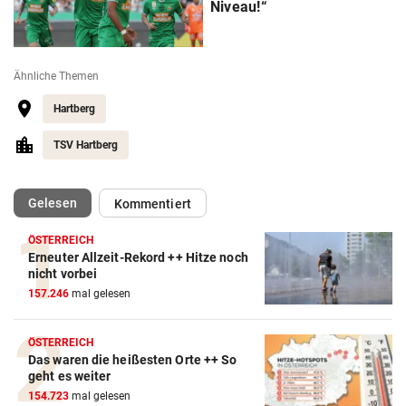
Niveau!“
Ähnliche Themen
Hartberg
TSV Hartberg
(ausgewählt)
Gelesen
Kommentiert
ÖSTERREICH
Erneuter Allzeit-Rekord ++ Hitze noch
Action-Cam Vergleich
nicht vorbei
157.246
mal gelesen
ZUM VERGLEICH
Crosstrainer Vergleich
ÖSTERREICH
Das waren die heißesten Orte ++ So
ZUM VERGLEICH
geht es weiter
154.723
mal gelesen
E-Bike Vergleich