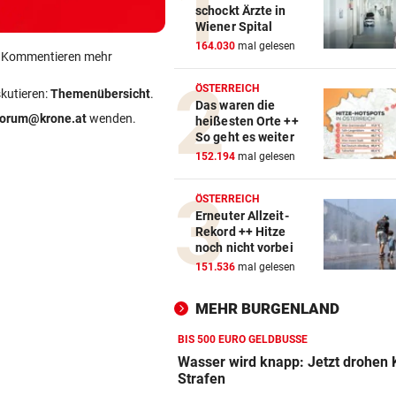
schockt Ärzte in
Wiener Spital
164.030
mal gelesen
ein Kommentieren mehr
ÖSTERREICH
skutieren:
Themenübersicht
.
Das waren die
forum@krone.at
wenden.
heißesten Orte ++
So geht es weiter
152.194
mal gelesen
ÖSTERREICH
Erneuter Allzeit-
Rekord ++ Hitze
noch nicht vorbei
151.536
mal gelesen
MEHR BURGENLAND
BIS 500 EURO GELDBUSSE
Wasser wird knapp: Jetzt drohen
Strafen