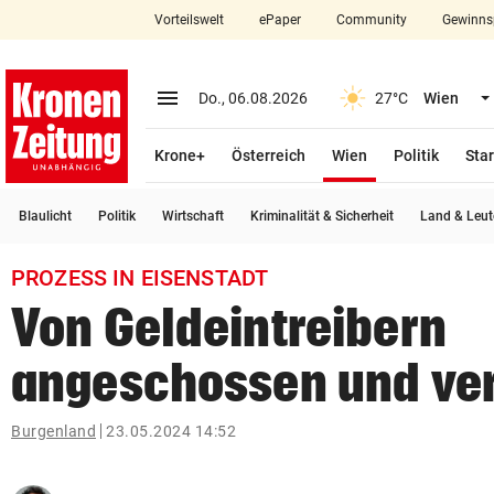
Vorteilswelt
ePaper
Community
Gewinns
close
Schließen
menu
Menü aufklappen
Do., 06.08.2026
27°C
Wien
Abonnieren
(ausgewählt)
Krone+
Österreich
Wien
Politik
Star
account_circle
arrow_right
Anmelden
Blaulicht
Politik
Wirtschaft
Kriminalität & Sicherheit
Land & Leut
pin_drop
arrow_right
Bundesland auswäh
Wien
PROZESS IN EISENSTADT
bookmark
Merkliste
Von Geldeintreibern
angeschossen und ver
Suchbegriff
search
eingeben
Burgenland
23.05.2024 14:52