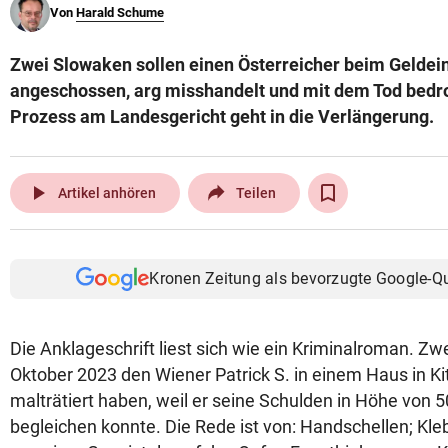
Von
Harald Schume
© Krone Multimedia GmbH & Co KG 2026
Muthgasse 2, 1190 Wien
Zwei Slowaken sollen einen Österreicher beim Geldei
angeschossen, arg misshandelt und mit dem Tod bedr
Prozess am Landesgericht geht in die Verlängerung.
play_arrow
Artikel anhören
Teilen
Kronen Zeitung als bevorzugte Google-Q
Die Anklageschrift liest sich wie ein Kriminalroman. Zw
Oktober 2023 den Wiener Patrick S. in einem Haus in Ki
malträtiert haben, weil er seine Schulden in Höhe von 5
begleichen konnte. Die Rede ist von: Handschellen; Kl