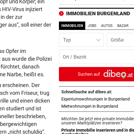
opf und Körper; ein
IV-Virus injiziert
HUNDERTE VORWÜRFE
vor 4
IMMOBILIEN BURGENLAND
in der zur
So stehen Ermittlungen im Fa
er aus“, soll einer der
„SOS-Kinderdorf“
IMMOBILIEN
JOBS
AUTOS
BAZAR
MANNINGER UNFALLSTELLE
vor 4
Typ
„Wir sind froh, aber Alex bri
as Opfer im
nicht zurück!“
 aus wurde die Polizei
PROJEKT IN OHLSDORF
vor 4
fürchtet, danach
19 Hektar Wald gerodet: Bes
e Narbe, heißt es.
Suchen auf
jetzt ungültig?
 erscheinen. Der
Schnellsuche auf dibeo.at:
sch vom Friseur, trug
„KRONE“-KOMMENTAR
vor 4
in
Eigentumswohnungen in Burgenland
ille und einen dicken
Liebe Regierung, das ist jetz
in neuem
Mietwohnungen in Burgenland
genug heiße Luft!
n studiert und ist
neller beschrieben,
Möchten Sie jetzt eine private Immobilie
BIS 500 EURO GELDBUSSE
vor 4
unseren Marktplätzen inserieren?
Übergewichtigen
Wasser wird knapp: Jetzt dr
Private Immobilie inserieren und in di
n „nicht schuldig“.
in neuem Tab öffnen