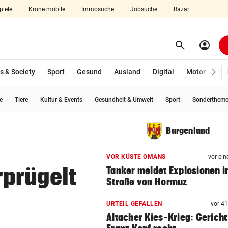
piele
Krone mobile
Immosuche
Jobsuche
Bazar
search
account_circle
Menü aufklappen
Suchen
s & Society
Sport
Gesund
Ausland
Digital
Motor
Wir
e
Tiere
Kultur & Events
Gesundheit & Umwelt
Sport
Sonderthem
len
Burgenland
VOR KÜSTE OMANS
vor ein
prügelt
Tanker meldet Explosionen i
Straße von Hormuz
URTEIL GEFALLEN
vor 4
Altacher Kies-Krieg: Gericht