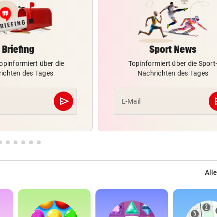
Briefing
Sport News
opinformiert über die
Topinformiert über die Sport
ichten des Tages
Nachrichten des Tages
send
s
E-Mail
Abschicken
Alle