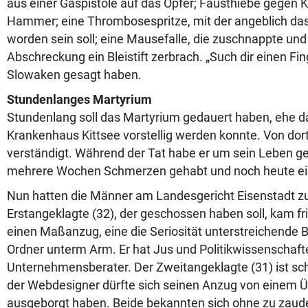
aus einer Gaspistole auf das Opfer; Fausthiebe gegen K
Hammer; eine Thrombosespritze, mit der angeblich das H
worden sein soll; eine Mausefalle, die zuschnappte und 
Abschreckung ein Bleistift zerbrach. „Such dir einen Fing
Slowaken gesagt haben.
Stundenlanges Martyrium
Stundenlang soll das Martyrium gedauert haben, ehe d
Krankenhaus Kittsee vorstellig werden konnte. Von dort
verständigt. Während der Tat habe er um sein Leben ge
mehrere Wochen Schmerzen gehabt und noch heute ein
Nun hatten die Männer am Landesgericht Eisenstadt zu
Erstangeklagte (32), der geschossen haben soll, kam fri
einen Maßanzug, eine die Seriosität unterstreichende Br
Ordner unterm Arm. Er hat Jus und Politikwissenschafte
Unternehmensberater. Der Zweitangeklagte (31) ist sch
der Webdesigner dürfte sich seinen Anzug von einem 
ausgeborgt haben. Beide bekannten sich ohne zu zauder