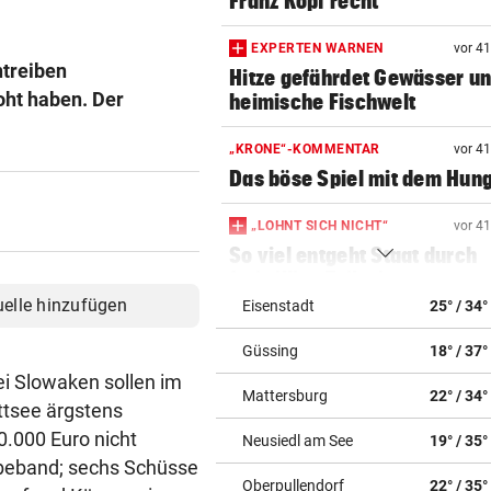
Franz Kopf recht
EXPERTEN WARNEN
vor 4
ntreiben
Hitze gefährdet Gewässer u
oht haben. Der
heimische Fischwelt
„KRONE“-KOMMENTAR
vor 4
Das böse Spiel mit dem Hun
„LOHNT SICH NICHT“
vor 4
So viel entgeht Staat durch
freiwillige Teilzeit
uelle hinzufügen
Eisenstadt
25° / 34°
VON IT BIS DOKU-FILM
vor 4
Güssing
18° / 37°
Hackeln statt faulenzen: So
läuft‘s bei Ferialjobs
ei Slowaken sollen im
Mattersburg
22° / 34°
ttsee ärgstens
„KRONE“-INTERVIEW
vor 4
0.000 Euro nicht
Neusiedl am See
19° / 35°
Bibiza: „Der Vergleich mit F
ebeband; sechs Schüsse
ist mir egal“
Oberpullendorf
22° / 35°