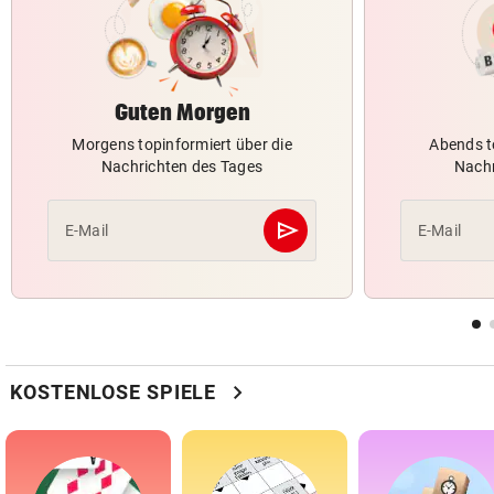
Guten Morgen
Morgens topinformiert über die
Abends t
Nachrichten des Tages
Nachr
send
E-Mail
E-Mail
Abschicken
chevron_right
KOSTENLOSE SPIELE