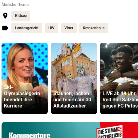
Ähnliche Themen
Kittsee
Landesgericht
HIV
Virus
Krankenhaus
Ski-
Olympiasiegerin
Staunen, lachen
LIVE ab 19 Uhr:
beendet ihre
und feiern am 30.
Red Bull Salzbu
Karriere
Altstadtzauber
gegen FC Pafos