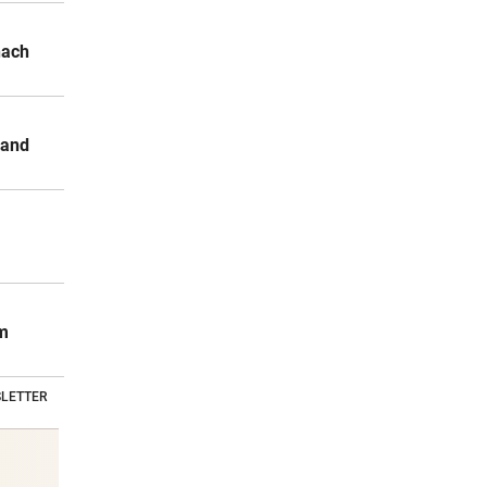
nach
land
m
LETTER