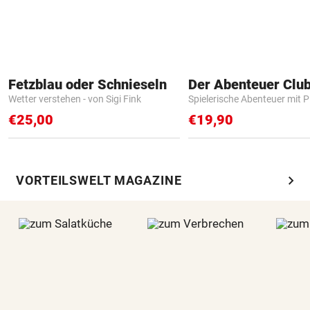
Fetzblau oder Schnieseln
Der Abenteuer Clu
Wetter verstehen - von Sigi Fink
Spielerische Abenteuer mit P
€25,00
€19,90
chevron_right
VORTEILSWELT MAGAZINE