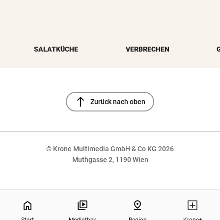
SALATKÜCHE
VERBRECHEN
north
Zurück nach oben
© Krone Multimedia GmbH & Co KG 2026
Muthgasse 2, 1190 Wien
NaN%
home
pin_drop