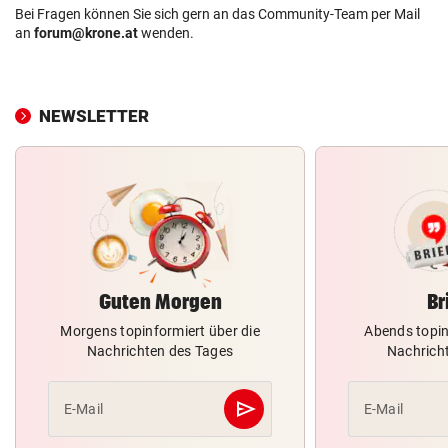
Bei Fragen können Sie sich gern an das Community-Team per Mail
an
forum@krone.at
wenden.
NEWSLETTER
Guten Morgen
Br
Morgens topinformiert über die
Abends topin
Nachrichten des Tages
Nachrich
send
E-Mail
E-Mail
Abschicken