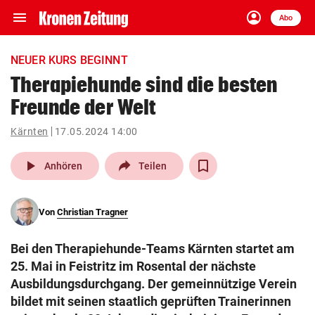
menu
account_circle
Navigation
Anmelden
Abo
close
Schließen
ein-/ausklappen
NEUER KURS BEGINNT
Abonnieren
Therapiehunde sind die besten
Freunde der Welt
account_circle
arrow_right
Anmelden
Kärnten
17.05.2024 14:00
pin_drop
arrow_right
Bundesland auswäh
Wien
play_arrow
Anhören
Teilen
bookmark
Merkliste
Von
Christian Tragner
Suchbegriff
search
Bei den Therapiehunde-Teams Kärnten startet am
eingeben
25. Mai in Feistritz im Rosental der nächste
Ausbildungsdurchgang. Der gemeinnützige Verein
bildet mit seinen staatlich geprüften Trainerinnen