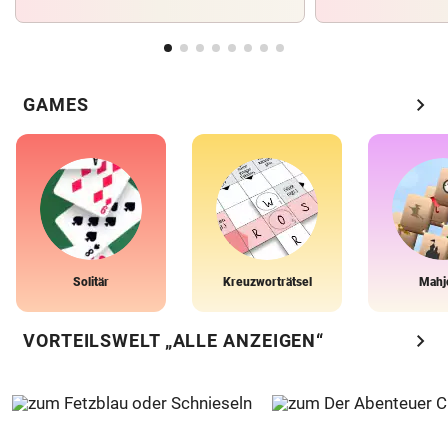
chevron_right
GAMES
Solitär
Kreuzworträtsel
Mahj
chevron_right
VORTEILSWELT „ALLE ANZEIGEN“