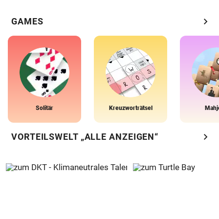
chevron_right
GAMES
Solitär
Kreuzworträtsel
Mahj
chevron_right
VORTEILSWELT „ALLE ANZEIGEN“