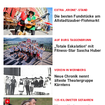
EXTRA „KRONE“-STAND
Die besten Fundstücke am
Altstadtzauber-Flohmarkt
AUF BURG TAGGENBRUNN
„Totale Eskalation“ mit
Fitness-Star Sascha Huber
VEREIN IN WERNBERG
Neue Chronik nennt
älteste Theatergruppe
Kärntens
125 KILOMETER GEFAHREN