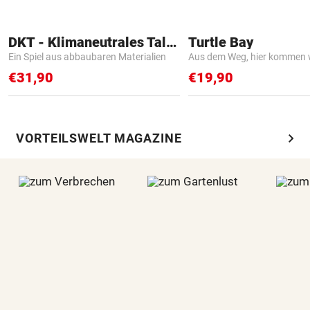
DKT - Klimaneutrales Talent
Turtle Bay
Ein Spiel aus abbaubaren Materialien
Aus dem Weg, hier kommen w
€31,90
€19,90
chevron_right
VORTEILSWELT MAGAZINE