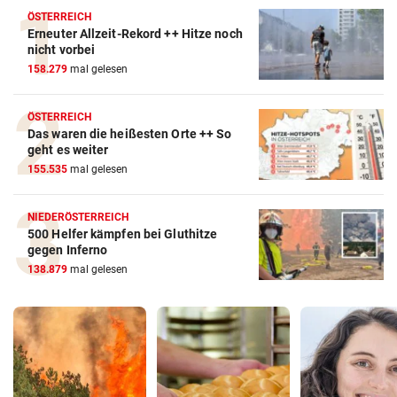
ÖSTERREICH
Erneuter Allzeit-Rekord ++ Hitze noch
nicht vorbei
158.279
mal gelesen
ÖSTERREICH
Das waren die heißesten Orte ++ So
geht es weiter
155.535
mal gelesen
NIEDERÖSTERREICH
500 Helfer kämpfen bei Gluthitze
gegen Inferno
138.879
mal gelesen