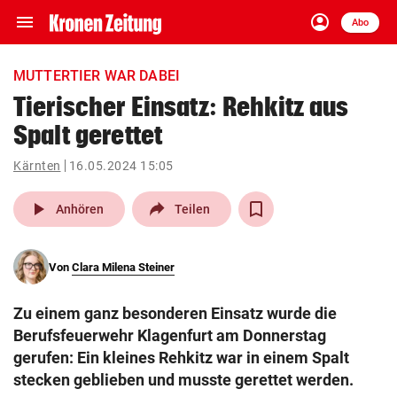
menu
account_circle
Navigation
Anmelden
Abo
close
Schließen
ein-/ausklappen
MUTTERTIER WAR DABEI
Abonnieren
Tierischer Einsatz: Rehkitz aus
Spalt gerettet
account_circle
arrow_right
Anmelden
Kärnten
16.05.2024 15:05
pin_drop
arrow_right
Bundesland auswäh
Wien
play_arrow
Anhören
Teilen
bookmark
Merkliste
Von
Clara Milena Steiner
Suchbegriff
search
Zu einem ganz besonderen Einsatz wurde die
eingeben
Berufsfeuerwehr Klagenfurt am Donnerstag
gerufen: Ein kleines Rehkitz war in einem Spalt
stecken geblieben und musste gerettet werden.