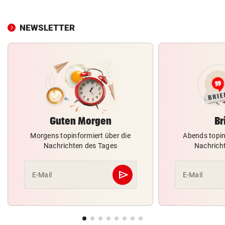
NEWSLETTER
Guten Morgen
Br
Morgens topinformiert über die
Abends topin
Nachrichten des Tages
Nachrich
send
E-Mail
E-Mail
Abschicken