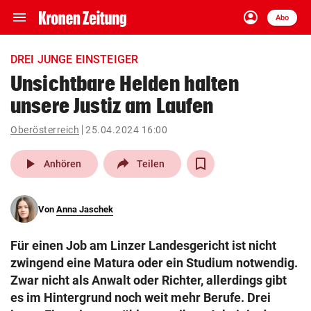
menu
account_circle
Navigation
Anmelden
Abo
close
Schließen
ein-/ausklappen
DREI JUNGE EINSTEIGER
Abonnieren
Unsichtbare Helden halten
unsere Justiz am Laufen
account_circle
arrow_right
Anmelden
Oberösterreich
25.04.2024 16:00
pin_drop
arrow_right
Bundesland auswäh
Wien
play_arrow
Anhören
Teilen
bookmark
Merkliste
Von
Anna Jaschek
Suchbegriff
search
Für einen Job am Linzer Landesgericht ist nicht
eingeben
zwingend eine Matura oder ein Studium notwendig.
Zwar nicht als Anwalt oder Richter, allerdings gibt
es im Hintergrund noch weit mehr Berufe. Drei