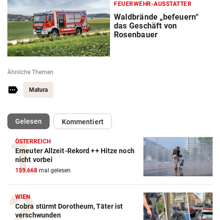
FEUERWEHR-AUSSTATTER
Waldbrände „befeuern“
das Geschäft von
Rosenbauer
Ähnliche Themen
Matura
(ausgewählt)
Gelesen
Kommentiert
ÖSTERREICH
Erneuter Allzeit-Rekord ++ Hitze noch
nicht vorbei
159.668
mal gelesen
WIEN
Cobra stürmt Dorotheum, Täter ist
verschwunden