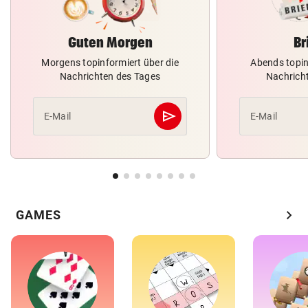
Guten Morgen
Br
Morgens topinformiert über die
Abends topin
Nachrichten des Tages
Nachrich
send
E-Mail
E-Mail
Abschicken
chevron_right
GAMES