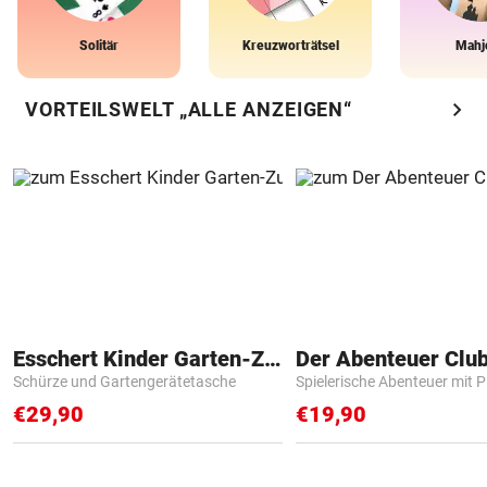
Solitär
Kreuzworträtsel
Mahj
chevron_right
VORTEILSWELT „ALLE ANZEIGEN“
Esschert Kinder Garten-Zubehör
Der Abenteuer Clu
Schürze und Gartengerätetasche
Spielerische Abenteuer mit P
€29,90
€19,90