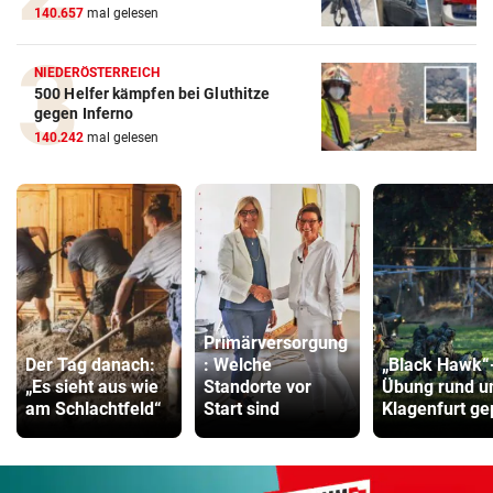
140.657
mal gelesen
NIEDERÖSTERREICH
500 Helfer kämpfen bei Gluthitze
gegen Inferno
140.242
mal gelesen
Primärversorgung
Der Tag danach:
: Welche
„Black Hawk“
„Es sieht aus wie
Standorte vor
Übung rund 
am Schlachtfeld“
Start sind
Klagenfurt ge