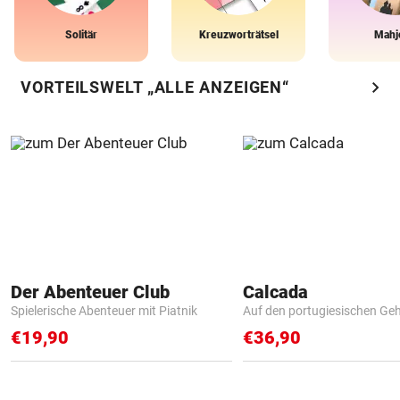
Solitär
Kreuzworträtsel
Mahj
chevron_right
VORTEILSWELT „ALLE ANZEIGEN“
Der Abenteuer Club
Calcada
Spielerische Abenteuer mit Piatnik
Auf den portugiesischen G
€19,90
€36,90