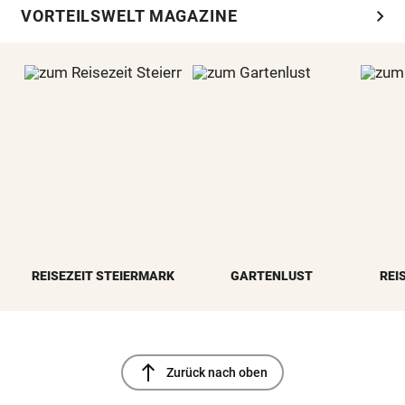
chevron_right
VORTEILSWELT MAGAZINE
REISEZEIT STEIERMARK
GARTENLUST
REI
north
Zurück nach oben