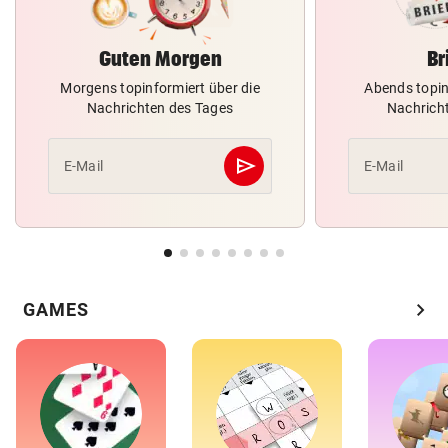
Guten Morgen
Br
Morgens topinformiert über die
Abends topin
Nachrichten des Tages
Nachrich
send
E-Mail
E-Mail
Abschicken
chevron_right
GAMES