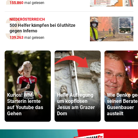
155.860
mal gelesen
NIEDERÖSTERREICH
500 Helfer kämpfen bei Gluthitze
gegen Inferno
139.263
mal gelesen
Kurios! WM-
Helle Aufregung
Wie Benko ge
Starterin lernte
um kopflosen
seinen Berate
auf Youtube das
Jesus am Grazer
Gusenbauer
Gehen
Dom
austeilt