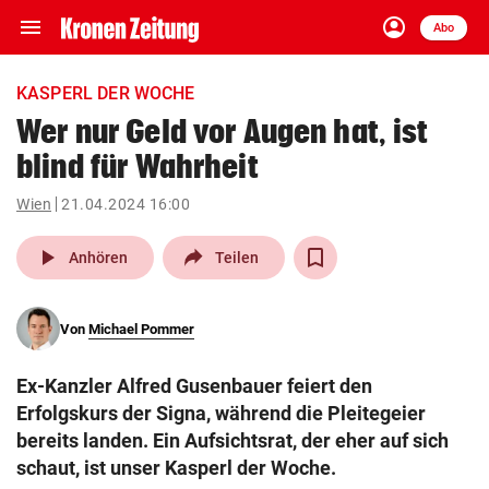
menu
account_circle
Navigation
Anmelden
Abo
close
Schließen
ein-/ausklappen
KASPERL DER WOCHE
Abonnieren
Wer nur Geld vor Augen hat, ist
blind für Wahrheit
account_circle
arrow_right
Anmelden
Wien
21.04.2024 16:00
pin_drop
arrow_right
Bundesland auswäh
Wien
play_arrow
Anhören
Teilen
bookmark
Merkliste
Von
Michael Pommer
Suchbegriff
search
Ex-Kanzler Alfred Gusenbauer feiert den
eingeben
Erfolgskurs der Signa, während die Pleitegeier
bereits landen. Ein Aufsichtsrat, der eher auf sich
schaut, ist unser Kasperl der Woche.