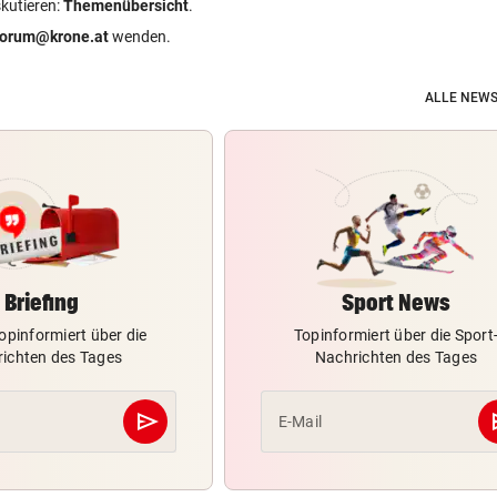
skutieren:
Themenübersicht
.
forum@krone.at
wenden.
ALLE NEWS
Briefing
Sport News
opinformiert über die
Topinformiert über die Sport
ichten des Tages
Nachrichten des Tages
send
s
E-Mail
Abschicken