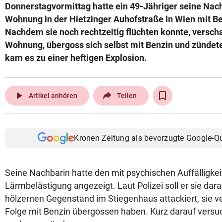
Donnerstagvormittag hatte ein 49-Jähriger seine Nach
Wohnung in der Hietzinger Auhofstraße in Wien mit B
Nachdem sie noch rechtzeitig flüchten konnte, verscha
Wohnung, übergoss sich selbst mit Benzin und zündete
kam es zu einer heftigen Explosion.
play_arrow
Artikel anhören
Teilen
Kronen Zeitung als bevorzugte Google-Q
Seine Nachbarin hatte den mit psychischen Auffälligk
Lärmbelästigung angezeigt. Laut Polizei soll er sie dar
hölzernen Gegenstand im Stiegenhaus attackiert, sie ver
Folge mit Benzin übergossen haben. Kurz darauf versu