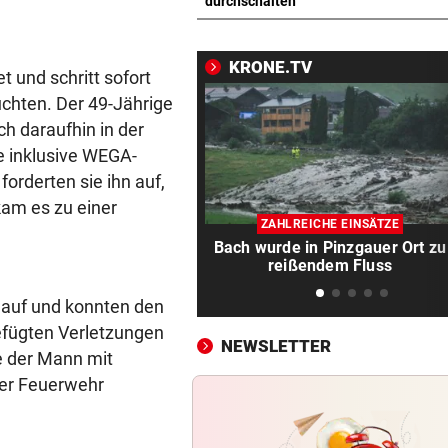
TV-Star geht mit Kanzler St
durchschalten
hart ins Gericht
KRONE.TV
ZAHLREICHE EINSÄTZE
vor 
 und schritt sofort
Bach wurde in Pinzgauer Ort
üchten. Der 49-Jährige
reißendem Fluss
ch daraufhin in der
e inklusive WEGA-
WUNDER MUSS HER
vor 
rderten sie ihn auf,
Fünfmal probiert – einmal ge
kam es zu einer
Sturm Kraftakt!
ZAHLREICHE EINSÄTZE
Bach wurde in Pinzgauer Ort zu
REKORD IN SPANIEN
vor 
reißendem Fluss
33,02 Grad Celsius im Mitte
gemessen!
auf und konnten den
efügten Verletzungen
NEWSLETTER
LUCKENEDERS HIGHLIGHT
vor 
e der Mann mit
„Auf das Foto bin ich stolz – 
der Feuerwehr
die Gelbe auch“
NACH ÜBERFALL IN WIEN
vor 