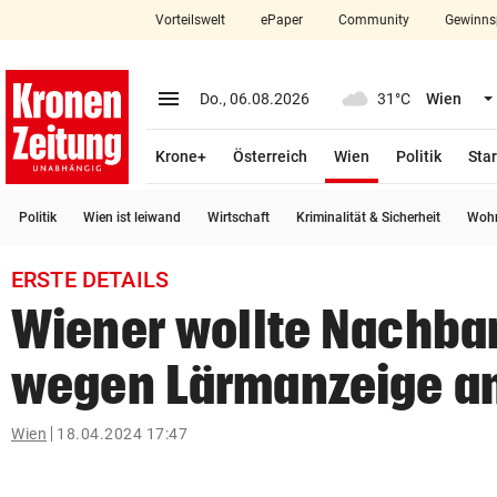
Vorteilswelt
ePaper
Community
Gewinns
close
Schließen
menu
Menü aufklappen
Do., 06.08.2026
31°C
Wien
Abonnieren
(ausgewählt)
Krone+
Österreich
Wien
Politik
Star
account_circle
arrow_right
Anmelden
Politik
Wien ist leiwand
Wirtschaft
Kriminalität & Sicherheit
Wohn
pin_drop
arrow_right
Bundesland auswäh
Wien
ERSTE DETAILS
bookmark
Merkliste
Wiener wollte Nachba
wegen Lärmanzeige a
Suchbegriff
search
eingeben
Wien
18.04.2024 17:47