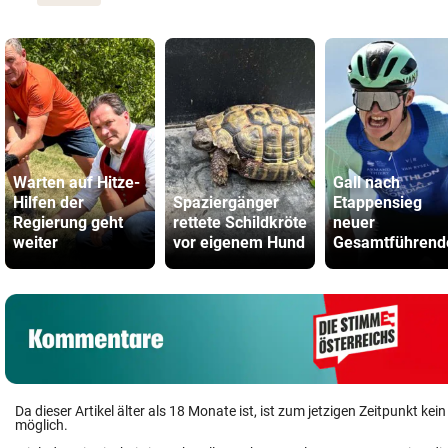
Warten auf Hitze-
Gall nach
Hilfen der
Spaziergänger
Etappensieg
Regierung geht
rettete Schildkröte
neuer
weiter
vor eigenem Hund
Gesamtführend
Da dieser Artikel älter als 18 Monate ist, ist zum jetzigen Zeitpunkt k
möglich.