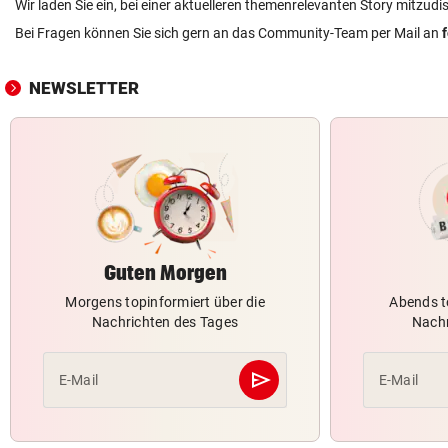
Wir laden Sie ein, bei einer aktuelleren themenrelevanten Story mitzudi
Bei Fragen können Sie sich gern an das Community-Team per Mail an
NEWSLETTER
Guten Morgen
Morgens topinformiert über die
Abends t
Nachrichten des Tages
Nachr
send
E-Mail
E-Mail
Abschicken