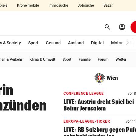
piele
Krone mobile
Immosuche
Jobsuche
Bazar
search
account_circle
Menü aufklappen
Suchen
s & Society
Sport
Gesund
Ausland
Digital
Motor
Wir
en & Verkehr
Klima & Umwelt
Sport
Familie
Forum
Wetter
len
Wien
rin
CONFERENCE LEAGUE
vor 
nzünden
LIVE: Austria dreht Spiel bei
Beitar Jerusalem
EUROPA-LEAGUE-TICKER
vor 1
LIVE: RB Salzburg gegen Paf