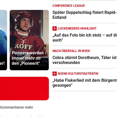
CONFERENCE LEAGUE
Später Doppelschlag fixiert Rapid-
Estland
LUCKENEDERS HIGHLIGHT
„Auf das Foto bin ich stolz – auf d
auch“
NACH ÜBERFALL IN WIEN
Pioneers werden
Auch in der
TV-Star geh
Cobra stürmt Dorotheum, Täter ist
immer mehr zu
Slowakei neuer
Kanzler St
verschwunden
er!
den „Pioneerit“
Allzeit-Rekord
hart ins Ger
WIENS KULTURSTADTRÄTIN
„Habe Fiakerlied mit dem Bürgerm
gesungen“
ein Kommentieren mehr