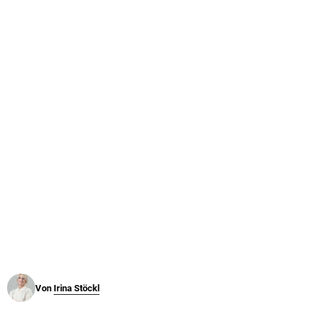
© Krone Multimedia GmbH & Co KG 2026
Muthgasse 2, 1190 Wien
Von
Irina Stöckl