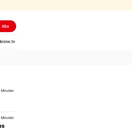
Abo
tschaft
krone.tv
Wissen
Gericht
Kolumnen
Freizeit
Reise
Ti
8 Minuten
1 Minuten
os