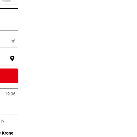
er Stunde
m²
er Stunde
2 Stunden
19:06
in neuem Tab öffnen
n
2 Stunden
m Tab öffnen
 in
2 Stunden
e Krone