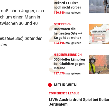
Rekord ++ Hitze
noch nicht vorbei
maßlichen Jogger, sich
156.940
mal gelesen
sich um einen Mann in
 zwischen 30 und 40
ÖSTERREICH
Das waren die
heißesten Orte ++
So geht es weiter
stelle Süd, unter der
154.496
mal gelesen
ten.
NIEDERÖSTERREICH
500 Helfer kämpfen
bei Gluthitze gegen
Inferno
137.470
mal gelesen
MEHR WIEN
CONFERENCE LEAGUE
LIVE: Austria dreht Spiel bei Beita
Jerusalem