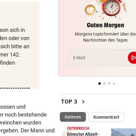
Cobra stürmt Dorotheum, Tät
verschwunden
Guten Morgen
TROTZ FIFA-RÜCKZIEHER
vor 
on sich in
Knallhart! UEFA droht schon
Morgens topinformiert über die
den oder von
wieder mit WM-Boykott
Nachrichten des Tages
sich bitte an
WIENS KULTURSTADTRÄTIN
vor 
mer 142.
se
E-Mail
„Habe Fiakerlied mit dem
finden
Bürgermeister gesungen“
2. LIGA
vor 
Wacker fordert den großen
Aufstiegsfavoriten
chevron_right
TOP 3
rgossen und
er noch bestehende
(ausgewählt)
Gelesen
Kommentiert
hweinchen wurden
ÖSTERREICH
übergeben. Der Mann und
Erneuter Allzeit-