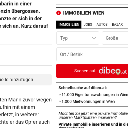
und stockfinster“
barin in einer
enzin übergossen.
IMMOBILIEN WIEN
CONFERENCE LEAGUE
vor ein
nzte er sich in der
Später Doppelschlag fixiert
IMMOBILIEN
JOBS
AUTOS
BAZAR
 sich an. Kurz darauf
Rapid-Sieg in Estland
Typ
60 MILLIONEN € SCHADEN
vor ein
Warten auf Hitze-Hilfen der
Regierung geht weiter
MITTEN IN HITZEWELLE
vor 
Suchen auf
Irre! Salzburg – Pafos wegen
uelle hinzufügen
Sintflut unterbrochen
Schnellsuche auf dibeo.at:
> 11.000 Eigentumswohnungen in Wie
42,2 GRAD!
vor 
eiten Mann zuvor wegen
in neue
> 1.000 Mietwohnungen in Wien
Auch in der Slowakei neuer
aufhin mit einem
Allzeit-Rekord
Möchten Sie jetzt eine private Immobilie
letzt, in weiterer
unseren Marktplätzen inserieren?
chte er das Opfer auch
WAS FÜR EINE KLATSCHE!
vor 
Private Immobilie inserieren und in di
in neuem Tab öffnen