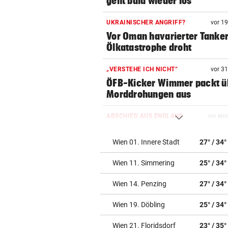
geht bald wieder los
UKRAINISCHER ANGRIFF?
vor 1
Vor Oman havarierter Tanker
Ölkatastrophe droht
„VERSTEHE ICH NICHT“
vor 3
ÖFB-Kicker Wimmer packt ü
Morddrohungen aus
ABSCHIED AUS ENGLAND
vor ein
Spanien-Star Rodri vor Wec
zum FC Barcelona
Wien 01. Innere Stadt
27° / 34°
Wien 11. Simmering
25° / 34°
2 JAHRE LANG GETESTET
vor ein
Drei Steirer tüfteln an der i
Wien 14. Penzing
27° / 34°
Boxershort
Wien 19. Döbling
25° / 34°
DRAMATISCHE RETTUNG
vor ein
„In der Wohnung war es ver
Wien 21. Floridsdorf
23° / 35°