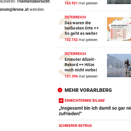
skutieren:
Themenübersicht
.
163.921
mal gelesen
forum@krone.at
wenden.
ÖSTERREICH
Das waren die
heißesten Orte ++
So geht es weiter
152.152
mal gelesen
ÖSTERREICH
Erneuter Allzeit-
Rekord ++ Hitze
noch nicht vorbei
151.396
mal gelesen
MEHR VORARLBERG
ERNÜCHTERNDE BILANZ
„Insgesamt bin ich damit so gar ni
zufrieden!“
SCHWERER BETRUG