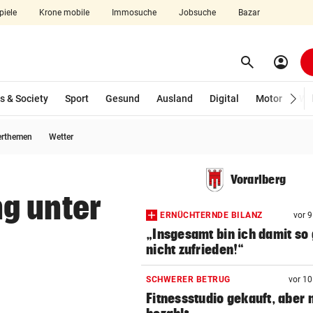
piele
Krone mobile
Immosuche
Jobsuche
Bazar
search
account_circle
Menü aufklappen
Suchen
s & Society
Sport
Gesund
Ausland
Digital
Motor
Wir
erthemen
Wetter
len
Vorarlberg
g unter
ERNÜCHTERNDE BILANZ
vor 
„Insgesamt bin ich damit so 
nicht zufrieden!“
SCHWERER BETRUG
vor 1
Fitnessstudio gekauft, aber 