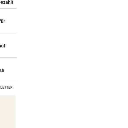
bezahlt
für
auf
sh
LETTER
Stars & Society News