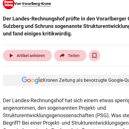
Von
Vorarlberg-Krone
© Krone Multimedia GmbH & Co KG 2026
Muthgasse 2, 1190 Wien
Der Landes-Rechnungshof prüfte in den Vorarlberger
Sulzberg und Schruns sogenannte Strukturentwicklu
und fand einiges kritikwürdig.
play_arrow
Artikel anhören
Teilen
Kronen Zeitung als bevorzugte Google-Q
Der Landes-Rechnungshof hat sich einem etwas sperr
angenommen, den sogenannten Projekt- und
Strukturentwicklungsgenossenschaften (PSG). Was ste
Begriff? Bei einer Projekt- und Strukturentwicklungsg