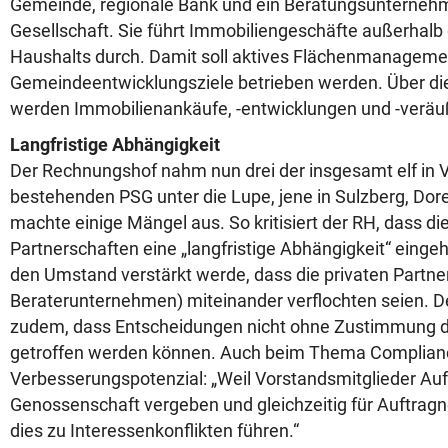
Gemeinde, regionale Bank und ein Beratungsunterne
Gesellschaft. Sie führt Immobiliengeschäfte außerhalb 
Haushalts durch. Damit soll aktives Flächenmanageme
Gemeindeentwicklungsziele betrieben werden. Über d
werden Immobilienankäufe, -entwicklungen und -veräu
Langfristige Abhängigkeit
Der Rechnungshof nahm nun drei der insgesamt elf in V
bestehenden PSG unter die Lupe, jene in Sulzberg, Dor
machte einige Mängel aus. So kritisiert der RH, dass d
Partnerschaften eine „langfristige Abhängigkeit“ einge
den Umstand verstärkt werde, dass die privaten Partn
Beraterunternehmen) miteinander verflochten seien. D
zudem, dass Entscheidungen nicht ohne Zustimmung 
getroffen werden können. Auch beim Thema Complianc
Verbesserungspotenzial: „Weil Vorstandsmitglieder Auft
Genossenschaft vergeben und gleichzeitig für Auftragn
dies zu Interessenkonflikten führen.“