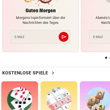
Guten Morgen
Morgens topinformiert über die
Abends t
Nachrichten des Tages
Nachr
send
E-Mail
E-Mail
Abschicken
chevron_right
KOSTENLOSE SPIELE