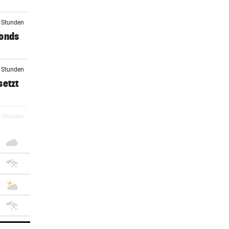
1 Stunden
Fonds
2 Stunden
setzt
2 Stunden
ch
4 Stunden
 in
4 Stunden
rer