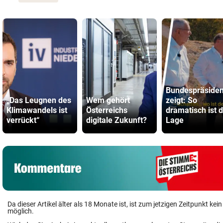
Bundespräsiden
„Das Leugnen des
Wem gehört
zeigt: So
Klimawandels ist
Österreichs
dramatisch ist d
verrückt“
digitale Zukunft?
Lage
Da dieser Artikel älter als 18 Monate ist, ist zum jetzigen Zeitpunkt k
möglich.