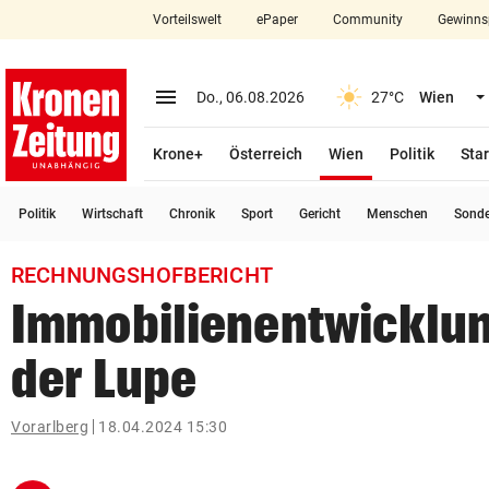
Vorteilswelt
ePaper
Community
Gewinns
close
Schließen
menu
Menü aufklappen
Do., 06.08.2026
27°C
Wien
Abonnieren
(ausgewählt)
Krone+
Österreich
Wien
Politik
Star
account_circle
arrow_right
Anmelden
Politik
Wirtschaft
Chronik
Sport
Gericht
Menschen
Sond
pin_drop
arrow_right
Bundesland auswäh
Wien
RECHNUNGSHOFBERICHT
bookmark
Merkliste
Immobilienentwicklun
der Lupe
Suchbegriff
search
eingeben
Vorarlberg
18.04.2024 15:30