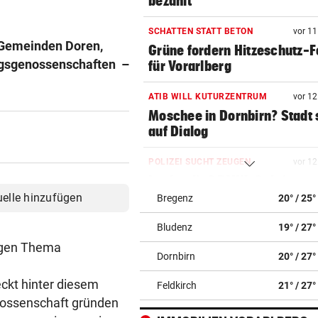
bezahlt
SCHATTEN STATT BETON
vor 1
 Gemeinden Doren,
Grüne fordern Hitzeschutz-
ngsgenossenschaften –
für Vorarlberg
ATIB WILL KUTURZENTRUM
vor 1
Moschee in Dornbirn? Stadt 
auf Dialog
POLIZEI SUCHT ZEUGEN
vor 1
Lenker ließ BMW-Cabrio na
Crash zurück
uelle hinzufügen
Bregenz
20° / 25°
Bludenz
19° / 27°
SANIERUNG GESCHEITERT
vor 1
Stuckateur rutscht abermals
igen Thema
Dornbirn
20° / 27°
die Pleite
ckt hinter diesem
Feldkirch
21° / 27°
ZWEI SCHWERVERLETZTE
vor 1
enossenschaft gründen
Vermummter E-Scooter-Fah