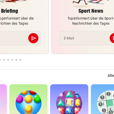
Briefing
Sport News
opinformiert über die
Topinformiert über die Sport
ichten des Tages
Nachrichten des Tages
send
s
E-Mail
Abschicken
Alle