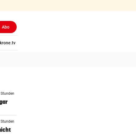
Abo
tschaft
krone.tv
Wissen
Gericht
Kolumnen
Freizeit
Reise
Ti
9 Stunden
gar
0 Stunden
nicht