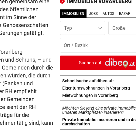
hmen gemeinsam eine
IMMOBILIEN VORARLBERG
(16) fährt Polizist um
des öffentlichen
IMMOBILIEN
JOBS
AUTOS
BAZAR
nt im Sinne der
SANIERUNGSOFFENSIVE
vor 1
ie Genossenschaften
Wieder ein Sommer der viel
Typ
Baustellen im Ländle
ßerungen getätigt.
WEGEN TROCKENHEIT
vor 1
orarlberg
Feldkirch: Feuerverbot weg
en und Schruns, – und
Waldbrandgefahr
Suchen auf
ie Gemeinden durch die
PILOTPROJEKT
vor 1
hen würden, die durch
Neue Pfandstationen helfen
Schnellsuche auf dibeo.at:
er (Banken und
Umwelt und Menschen
in 
Eigentumswohnungen in Vorarlberg
er RH empfiehlt
in neuem 
Mietwohnungen in Vorarlberg
der Gemeinden
„TEAM VORARLBERG“ TOP
vor 1
e sieht der RH
Möchten Sie jetzt eine private Immobilie
Tobi Nolde fliegt auf Guadel
unseren Marktplätzen inserieren?
räge für die
ins Gelbe Trikot
Private Immobilie inserieren und in di
ehmer tätig sind, kann
in neuem Tab öffnen
durchschalten
BILYK UND HERBURGER
vor 1