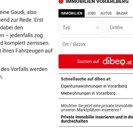
IMMOBILIEN VORARLBERG
(16) fährt Polizist um
eine Gaudi, also
IMMOBILIEN
JOBS
AUTOS
BAZAR
SANIERUNGSOFFENSIVE
vor 1
end zur Rede. Erst
Wieder ein Sommer der viel
 dabei den
Typ
Baustellen im Ländle
n – jedenfalls zog
d komplett zerrissen.
WEGEN TROCKENHEIT
vor 1
t ihren Fahrzeugen auf
Feldkirch: Feuerverbot weg
Waldbrandgefahr
Suchen auf
des Vorfalls werden
PILOTPROJEKT
vor 1
n.
Neue Pfandstationen helfen
Schnellsuche auf dibeo.at:
Umwelt und Menschen
in 
Eigentumswohnungen in Vorarlberg
in neuem 
Mietwohnungen in Vorarlberg
„TEAM VORARLBERG“ TOP
vor 1
Möchten Sie jetzt eine private Immobilie
Tobi Nolde fliegt auf Guadel
unseren Marktplätzen inserieren?
ins Gelbe Trikot
Private Immobilie inserieren und in di
in neuem Tab öffnen
durchschalten
BILYK UND HERBURGER
vor 1