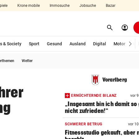
piele
Krone mobile
Immosuche
Jobsuche
Bazar
search
account_circle
Menü aufklappen
Suchen
s & Society
Sport
Gesund
Ausland
Digital
Motor
Wir
erthemen
Wetter
len
Vorarlberg
hrer
ERNÜCHTERNDE BILANZ
vor 
ng
„Insgesamt bin ich damit so 
nicht zufrieden!“
SCHWERER BETRUG
vor 1
Fitnessstudio gekauft, aber 