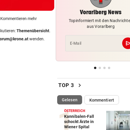
Vor 13 Jahren fand Flo in Wol
die große Liebe
Vorarlberg News
ein Kommentieren mehr
Topinformiert mit den Nachricht
WEGEN TROCKENHEIT
vor 
aus Vorarlberg
Hohe Brandgefahr in Bregen
skutieren:
Themenübersicht
.
Appell zur Vorsicht
forum@krone.at
wenden.
se
E-Mail
LAND ZAHLT AUS
vor 
20 Millionen Euro Soforthilfe
Ländle-Gemeinden
BITSCHI IN DER KRITIK
vor 
SPÖ fordert Aus für
chevron_right
TOP 3
„gescheitertes Tarifmodell“
(ausgewählt)
Gelesen
Kommentiert
ÖSTERREICH
Kannibalen-Fall
schockt Ärzte in
Wiener Spital