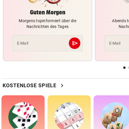
Guten Morgen
Morgens topinformiert über die
Abends t
Nachrichten des Tages
Nachr
send
E-Mail
E-Mail
Abschicken
chevron_right
KOSTENLOSE SPIELE