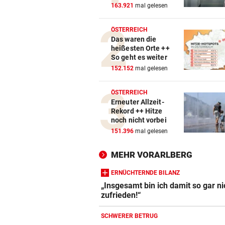
163.921
mal gelesen
ÖSTERREICH
Das waren die
heißesten Orte ++
So geht es weiter
152.152
mal gelesen
ÖSTERREICH
Erneuter Allzeit-
Rekord ++ Hitze
noch nicht vorbei
151.396
mal gelesen
MEHR VORARLBERG
ERNÜCHTERNDE BILANZ
„Insgesamt bin ich damit so gar ni
zufrieden!“
SCHWERER BETRUG