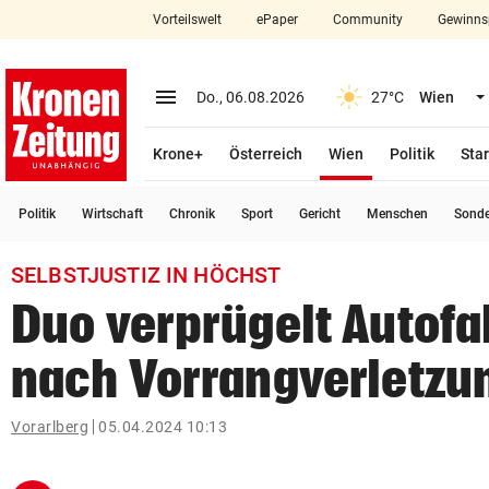
Vorteilswelt
ePaper
Community
Gewinns
close
Schließen
menu
Menü aufklappen
Do., 06.08.2026
27°C
Wien
Abonnieren
(ausgewählt)
Krone+
Österreich
Wien
Politik
Star
account_circle
arrow_right
Anmelden
Politik
Wirtschaft
Chronik
Sport
Gericht
Menschen
Sond
pin_drop
arrow_right
Bundesland auswäh
Wien
SELBSTJUSTIZ IN HÖCHST
bookmark
Merkliste
Duo verprügelt Autofa
nach Vorrangverletzu
Suchbegriff
search
eingeben
Vorarlberg
05.04.2024 10:13