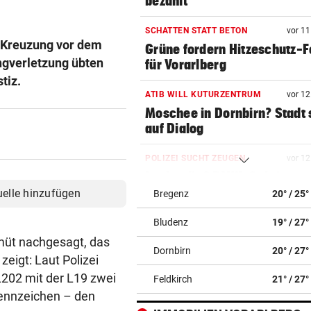
bezahlt
SCHATTEN STATT BETON
vor 1
 Kreuzung vor dem
Grüne fordern Hitzeschutz-
ngverletzung übten
für Vorarlberg
tiz.
ATIB WILL KUTURZENTRUM
vor 1
Moschee in Dornbirn? Stadt 
auf Dialog
POLIZEI SUCHT ZEUGEN
vor 1
Lenker ließ BMW-Cabrio na
Crash zurück
uelle hinzufügen
Bregenz
20° / 25°
Bludenz
19° / 27°
SANIERUNG GESCHEITERT
vor 1
Stuckateur rutscht abermals
müt nachgesagt, das
Dornbirn
20° / 27°
die Pleite
 zeigt: Laut Polizei
L202 mit der L19 zwei
Feldkirch
21° / 27°
ZWEI SCHWERVERLETZTE
vor 1
ennzeichen – den
Vermummter E-Scooter-Fah