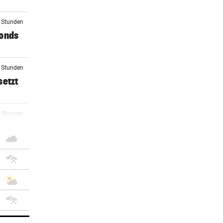
1 Stunden
Fonds
2 Stunden
setzt
2 Stunden
ch
4 Stunden
 in
5 Stunden
rer