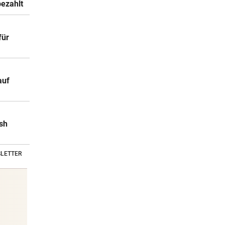
bezahlt
für
auf
sh
LETTER
Stars & Society News