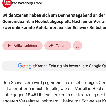
Von
Vorarlberg-Krone
© Krone Multimedia GmbH & Co KG 2026
Muthgasse 2, 1190 Wien
Wilde Szenen haben sich am Donnerstagabend an der
Gemeindeamt in Höchst abgespielt. Nach einer Vorra
zwei unbekannte Autofahrer aus der Schweiz Selbstjus
play_arrow
Artikel anhören
Teilen
Kronen Zeitung als bevorzugte Google-Q
Den Schweizern wird ja gemeinhin ein sehr ruhiges Ge
gilt aber offenbar nicht für alle, wie der Vorfall in Höchst
habe gegen 18.45 Uhr ein Lenker an der Kreuzung der 
anderen Verkehrsteilnehmern – beide mit Schweizer K