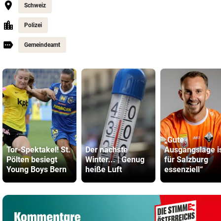
Schweiz
Polizei
Gemeindeamt
„Gute
Tor-Spektakel! St.
Der nächste
Ausgangslage i
Pölten besiegt
Winter... | Genug
für Salzburg
Young Boys Bern
heiße Luft
essenziell“