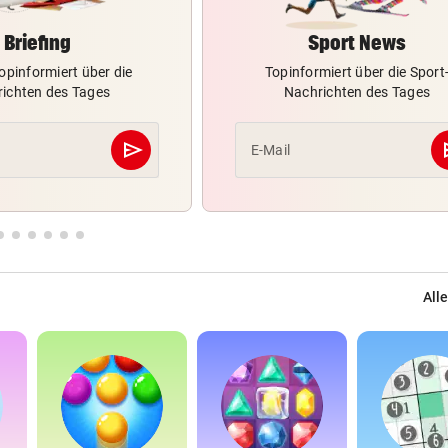
Briefing
Sport News
opinformiert über die
Topinformiert über die Sport
ichten des Tages
Nachrichten des Tages
send
s
E-Mail
Abschicken
Alle