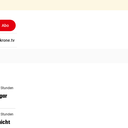
Abo
tschaft
krone.tv
Wissen
Gericht
Kolumnen
Freizeit
Reise
Ti
9 Stunden
gar
0 Stunden
nicht