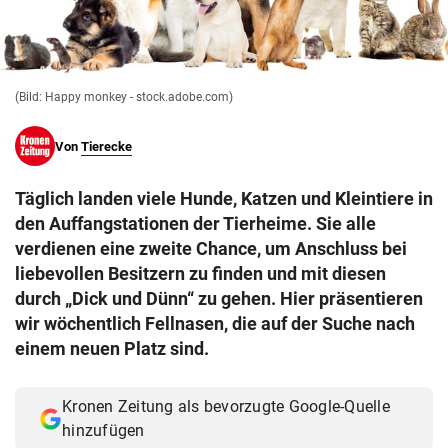
© Krone Multimedia GmbH & Co KG 2026
Muthgasse 2, 1190 Wien
(Bild: Happy monkey - stock.adobe.com)
Von
Tierecke
Täglich landen viele Hunde, Katzen und Kleintiere in
den Auffangstationen der Tierheime. Sie alle
verdienen eine zweite Chance, um Anschluss bei
liebevollen Besitzern zu finden und mit diesen
durch „Dick und Dünn“ zu gehen. Hier präsentieren
wir wöchentlich Fellnasen, die auf der Suche nach
einem neuen Platz sind.
Kronen Zeitung als bevorzugte Google-Quelle
hinzufügen