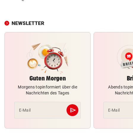
NEWSLETTER
Guten Morgen
Br
Morgens topinformiert über die
Abends topin
Nachrichten des Tages
Nachrich
send
E-Mail
E-Mail
Abschicken