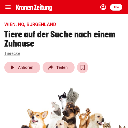
menu
account_circle
Navigation
Anmelden
Abo
close
Schließen
ein-/ausklappen
WIEN, NÖ, BURGENLAND
Abonnieren
Tiere auf der Suche nach einem
Zuhause
account_circle
arrow_right
Anmelden
Tierecke
pin_drop
arrow_right
Bundesland auswäh
Wien
play_arrow
Anhören
Teilen
bookmark
Merkliste
Suchbegriff
search
eingeben