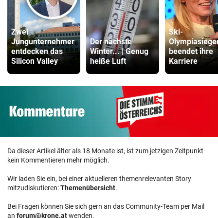
Zwei
Ski-
Jungunternehmer
Der nächste
Olympiasiege
entdecken das
Winter... | Genug
beendet ihre
Silicon Valley
heiße Luft
Karriere
Da dieser Artikel älter als 18 Monate ist, ist zum jetzigen Zeitpunkt
kein Kommentieren mehr möglich.
Wir laden Sie ein, bei einer aktuelleren themenrelevanten Story
mitzudiskutieren:
Themenübersicht
.
Bei Fragen können Sie sich gern an das Community-Team per Mail
an
forum@krone.at
wenden.