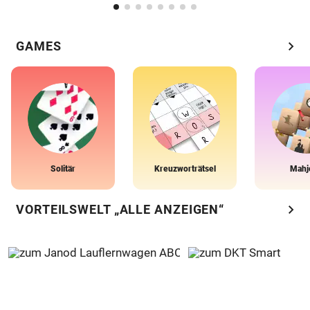
chevron_right
GAMES
Solitär
Kreuzworträtsel
Mahj
chevron_right
VORTEILSWELT „ALLE ANZEIGEN“