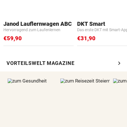
Janod Lauflernwagen ABC
DKT Smart
Hervorragend zum Laufenlernen
Das erste DKT mit Smart-Ap
€59,90
€31,90
chevron_right
VORTEILSWELT MAGAZINE