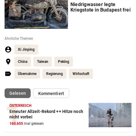
Niedrigwasser legte
Kriegstote in Budapest frei
Ähnliche Themen
Xi Jinping
China
Taiwan
Peking
Übernahme
Regierung
Wirtschaft
(ausgewählt)
Gelesen
Kommentiert
ÖSTERREICH
Erneuter Allzeit-Rekord ++ Hitze noch
nicht vorbei
160.605
mal gelesen