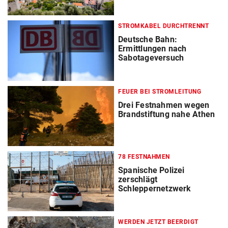
STROMKABEL DURCHTRENNT
Deutsche Bahn:
Ermittlungen nach
Sabotageversuch
FEUER BEI STROMLEITUNG
Drei Festnahmen wegen
Brandstiftung nahe Athen
78 FESTNAHMEN
Spanische Polizei
zerschlägt
Schleppernetzwerk
WERDEN JETZT BEERDIGT