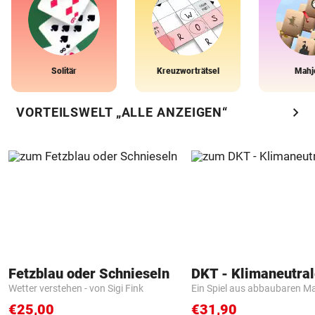
Solitär
Kreuzworträtsel
Mahj
chevron_right
VORTEILSWELT „ALLE ANZEIGEN“
Fetzblau oder Schnieseln
Wetter verstehen - von Sigi Fink
Ein Spiel aus abbaubaren Ma
€25,00
€31,90