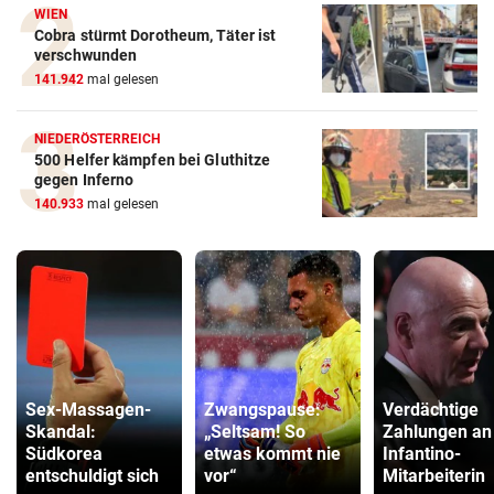
WIEN
Cobra stürmt Dorotheum, Täter ist
verschwunden
141.942
mal gelesen
NIEDERÖSTERREICH
500 Helfer kämpfen bei Gluthitze
gegen Inferno
140.933
mal gelesen
Sex-Massagen-
Zwangspause:
Verdächtige
Skandal:
„Seltsam! So
Zahlungen an
Südkorea
etwas kommt nie
Infantino-
entschuldigt sich
vor“
Mitarbeiterin