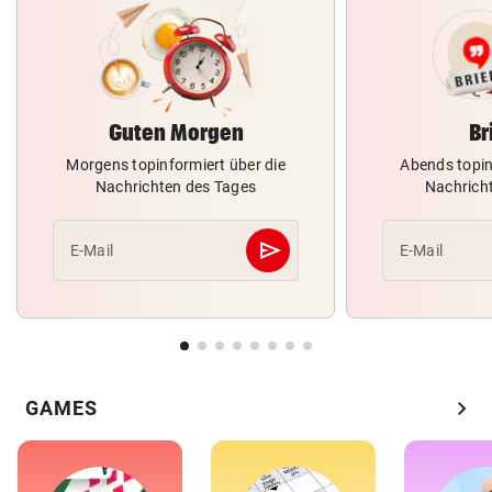
Guten Morgen
Br
Morgens topinformiert über die
Abends topin
Nachrichten des Tages
Nachrich
send
E-Mail
E-Mail
Abschicken
chevron_right
GAMES