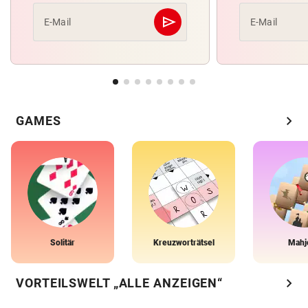
send
E-Mail
E-Mail
Abschicken
chevron_right
GAMES
Solitär
Kreuzworträtsel
Mahj
chevron_right
VORTEILSWELT „ALLE ANZEIGEN“