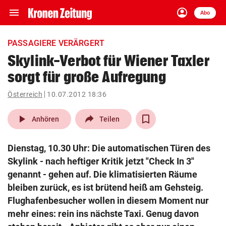
menu
account_circle
Navigation
Anmelden
Abo
close
Schließen
ein-/ausklappen
PASSAGIERE VERÄRGERT
Abonnieren
Skylink-Verbot für Wiener Taxler
sorgt für große Aufregung
account_circle
arrow_right
Anmelden
Österreich
10.07.2012 18:36
pin_drop
arrow_right
Bundesland auswäh
Wien
play_arrow
Anhören
Teilen
bookmark
Merkliste
Dienstag, 10.30 Uhr: Die automatischen Türen des
Skylink - nach heftiger Kritik jetzt "Check In 3"
Suchbegriff
genannt - gehen auf. Die klimatisierten Räume
search
eingeben
bleiben zurück, es ist brütend heiß am Gehsteig.
Flughafenbesucher wollen in diesem Moment nur
mehr eines: rein ins nächste Taxi. Genug davon