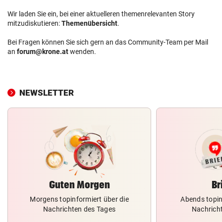
Wir laden Sie ein, bei einer aktuelleren themenrelevanten Story
mitzudiskutieren:
Themenübersicht
.
Bei Fragen können Sie sich gern an das Community-Team per Mail
an
forum@krone.at
wenden.
NEWSLETTER
Guten Morgen
Br
Morgens topinformiert über die
Abends topin
Nachrichten des Tages
Nachrich