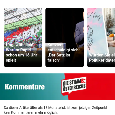
Ungewöhnlich!
Kanzler
Warum Rapid
entschuldigt sich:
schon um 18 Uhr
„Der Satz ist
Würden Sie e
spielt
falsch“
Politiker date
Da dieser Artikel älter als 18 Monate ist, ist zum jetzigen Zeitpunkt
kein Kommentieren mehr möglich.