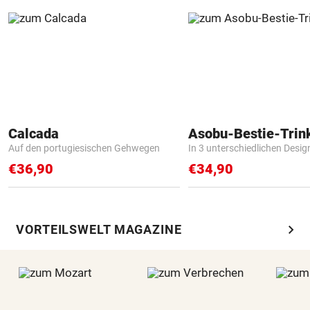
Calcada
Asobu-Bestie-Trin
Auf den portugiesischen Gehwegen
In 3 unterschiedlichen Desig
€36,90
€34,90
chevron_right
VORTEILSWELT MAGAZINE