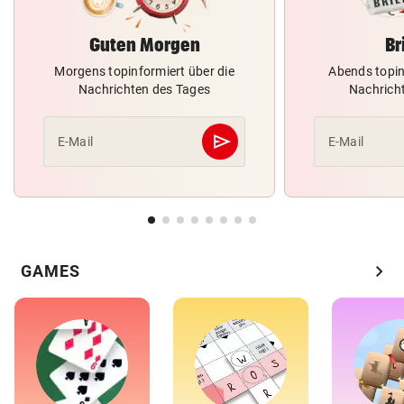
Guten Morgen
Br
Morgens topinformiert über die
Abends topin
Nachrichten des Tages
Nachrich
send
E-Mail
E-Mail
Abschicken
chevron_right
GAMES