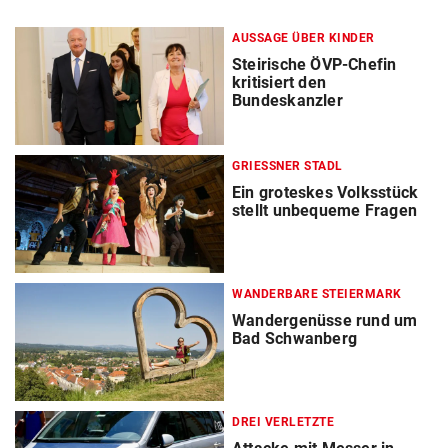
AUSSAGE ÜBER KINDER
Steirische ÖVP-Chefin
kritisiert den
Bundeskanzler
GRIESSNER STADL
Ein groteskes Volksstück
stellt unbequeme Fragen
WANDERBARE STEIERMARK
Wandergenüsse rund um
Bad Schwanberg
DREI VERLETZTE