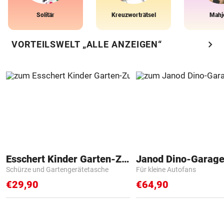
Solitär
Kreuzworträtsel
Mahj
chevron_right
VORTEILSWELT „ALLE ANZEIGEN“
Esschert Kinder Garten-Zubehör
Janod Dino-Garag
Schürze und Gartengerätetasche
Für kleine Autofans
€29,90
€64,90