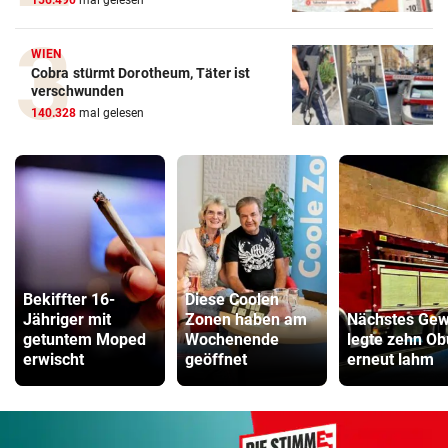
156.490
mal gelesen
WIEN
Cobra stürmt Dorotheum, Täter ist
verschwunden
140.328
mal gelesen
Bekiffter 16-
Diese Coolen
Jähriger mit
Zonen haben am
Nächstes Gewi
getuntem Moped
Wochenende
legte zehn O
erwischt
geöffnet
erneut lahm