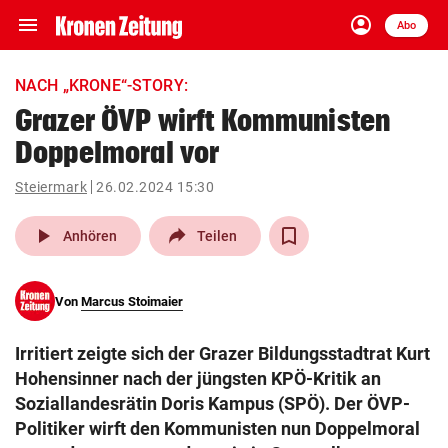
menu
account_circle
Navigation
Anmelden
Abo
close
Schließen
ein-/ausklappen
NACH „KRONE“-STORY:
Abonnieren
Grazer ÖVP wirft Kommunisten
Doppelmoral vor
account_circle
arrow_right
Anmelden
Steiermark
26.02.2024 15:30
pin_drop
arrow_right
Bundesland auswäh
Wien
play_arrow
Anhören
Teilen
bookmark
Merkliste
Von
Marcus Stoimaier
Suchbegriff
search
Irritiert zeigte sich der Grazer Bildungsstadtrat Kurt
eingeben
Hohensinner nach der jüngsten KPÖ-Kritik an
Soziallandesrätin Doris Kampus (SPÖ). Der ÖVP-
Politiker wirft den Kommunisten nun Doppelmoral