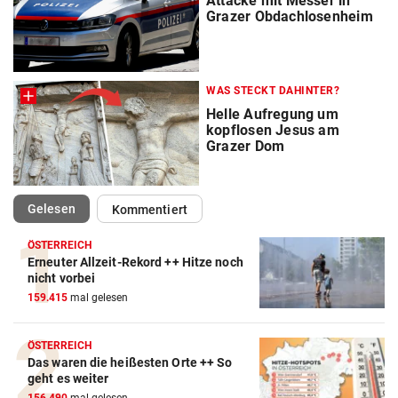
Attacke mit Messer in
Grazer Obdachlosenheim
WAS STECKT DAHINTER?
Helle Aufregung um
kopflosen Jesus am
Grazer Dom
(ausgewählt)
Gelesen
Kommentiert
ÖSTERREICH
Erneuter Allzeit-Rekord ++ Hitze noch
nicht vorbei
159.415
mal gelesen
ÖSTERREICH
Das waren die heißesten Orte ++ So
geht es weiter