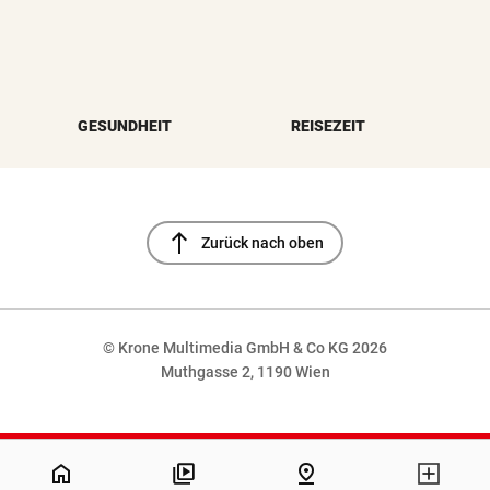
GESUNDHEIT
REISEZEIT
north
Zurück nach oben
© Krone Multimedia GmbH & Co KG 2026
Muthgasse 2, 1190 Wien
NaN%
home
pin_drop