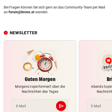
Bei Fragen können Sie sich gern an das Community-Team per Mail
an
forum@krone.at
wenden.
NEWSLETTER
Guten Morgen
Br
Morgens topinformiert über die
Abends topin
Nachrichten des Tages
Nachrich
send
E-Mail
E-Mail
Abschicken