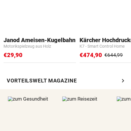
Janod Ameisen-Kugelbahn
Kärcher Hochdruck
Motorikspielzeug aus Holz
K7 - Smart Control Home
€29,90
€474,90
€644,99
chevron_right
VORTEILSWELT MAGAZINE