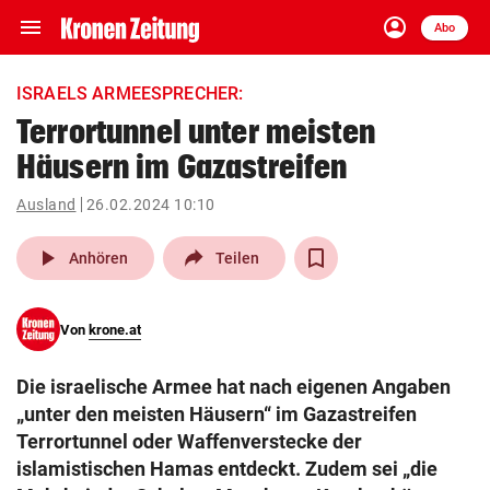
menu
account_circle
Navigation
Anmelden
Abo
close
Schließen
ein-/ausklappen
ISRAELS ARMEESPRECHER:
Abonnieren
Terrortunnel unter meisten
Häusern im Gazastreifen
account_circle
arrow_right
Anmelden
Ausland
26.02.2024 10:10
pin_drop
arrow_right
Bundesland auswäh
Wien
play_arrow
Anhören
Teilen
bookmark
Merkliste
Von
krone.at
Suchbegriff
search
Die israelische Armee hat nach eigenen Angaben
eingeben
„unter den meisten Häusern“ im Gazastreifen
Terrortunnel oder Waffenverstecke der
islamistischen Hamas entdeckt. Zudem sei „die