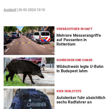
Ausland
26.02.2024 10:10
VERDÄCHTIGER IN HAFT
Mehrere Messerangriffe
auf Passanten in
Rotterdam
SCHRECKEN UND CHAOS
Wildschwein legte U-Bahn
in Budapest lahm
VIER VERLETZTE
Autolenker fuhr absichtlich
sechs Radfahrer an