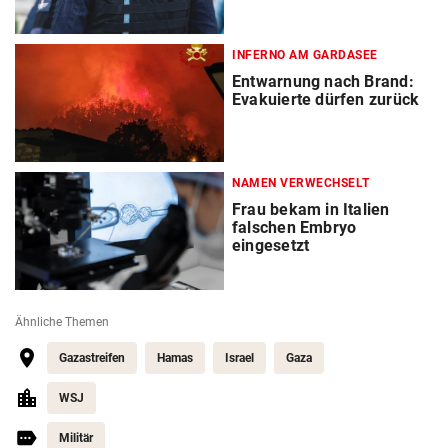
INFERNO AM GARDASEE
Entwarnung nach Brand:
Evakuierte dürfen zurück
NAMEN VERWECHSELT
Frau bekam in Italien
falschen Embryo
eingesetzt
Ähnliche Themen
Gazastreifen
Hamas
Israel
Gaza
WSJ
Militär