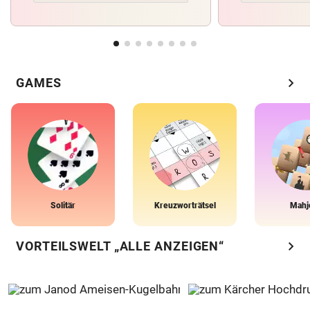
chevron_right
GAMES
Solitär
Kreuzworträtsel
Mahj
chevron_right
VORTEILSWELT „ALLE ANZEIGEN“