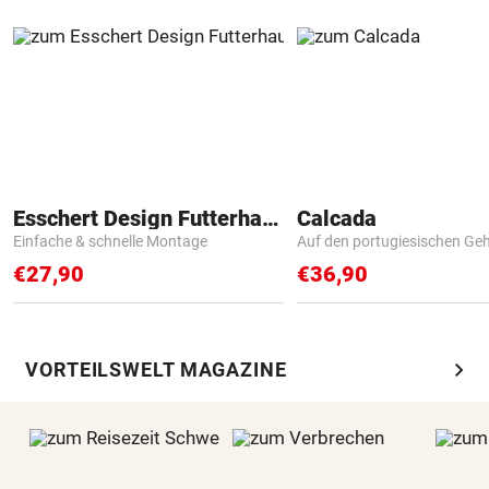
Esschert Design Futterhaus
Calcada
Einfache & schnelle Montage
Auf den portugiesischen G
€27,90
€36,90
chevron_right
VORTEILSWELT MAGAZINE