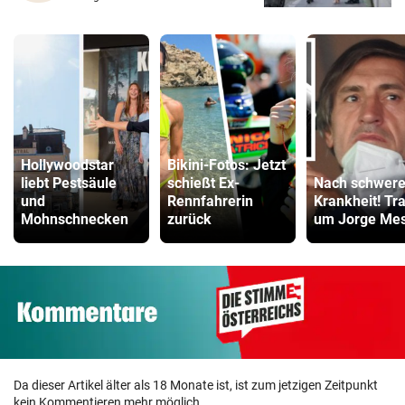
Hollywoodstar
Bikini-Fotos: Jetzt
liebt Pestsäule
schießt Ex-
Nach schwere
und
Rennfahrerin
Krankheit! Tr
Mohnschnecken
zurück
um Jorge Mes
Da dieser Artikel älter als 18 Monate ist, ist zum jetzigen Zeitpunkt
kein Kommentieren mehr möglich.