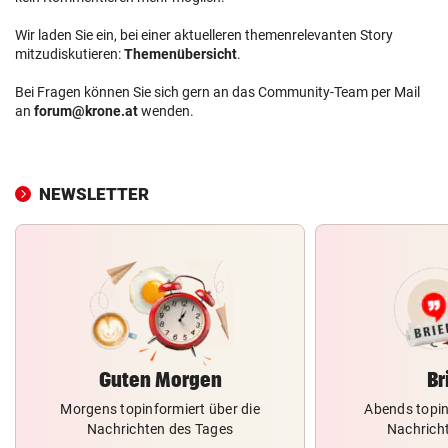
Wir laden Sie ein, bei einer aktuelleren themenrelevanten Story
mitzudiskutieren:
Themenübersicht
.
Bei Fragen können Sie sich gern an das Community-Team per Mail
an
forum@krone.at
wenden.
NEWSLETTER
Guten Morgen
Br
Morgens topinformiert über die
Abends topin
Nachrichten des Tages
Nachrich