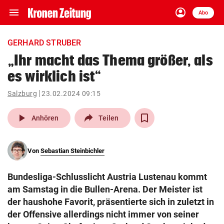
menu
account_circle
Navigation
Anmelden
Abo
close
Schließen
ein-/ausklappen
GERHARD STRUBER
Abonnieren
„Ihr macht das Thema größer, als
es wirklich ist“
account_circle
arrow_right
Anmelden
Salzburg
23.02.2024 09:15
pin_drop
arrow_right
Bundesland auswäh
Wien
play_arrow
Anhören
Teilen
bookmark
Merkliste
Von
Sebastian Steinbichler
Suchbegriff
search
Bundesliga-Schlusslicht Austria Lustenau kommt
eingeben
am Samstag in die Bullen-Arena. Der Meister ist
der haushohe Favorit, präsentierte sich in zuletzt in
der Offensive allerdings nicht immer von seiner