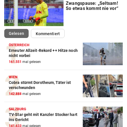
Zwangspause: „Seltsam!
So etwas kommt nie vor“
(ausgewählt)
Gelesen
Kommentiert
ÖSTERREICH
Erneuter Allzeit-Rekord ++ Hitze noch
nicht vorbei
161.551
mal gelesen
WIEN
Cobra stürmt Dorotheum, Täter ist
verschwunden
142.888
mal gelesen
SALZBURG
TV-Star geht mit Kanzler Stocker hart
ins Gericht
141.633
mal gelesen