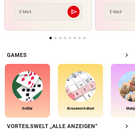
send
E-Mail
E-Mail
Abschicken
chevron_right
GAMES
Solitär
Kreuzworträtsel
Mahj
chevron_right
VORTEILSWELT „ALLE ANZEIGEN“